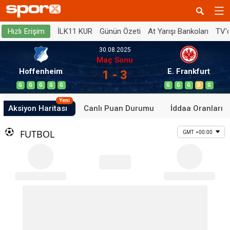
İLK11 KUR
Günün Özeti
At Yarışı Bankoları
TV'
Hızlı Erişim
30.08.2025
Maç Sonu
Hoffenheim
E. Frankfurt
1 - 3
G
G
G
G
G
G
G
G
B
G
Yeni
Aksiyon Haritası
Canlı Puan Durumu
İddaa Oranları
FUTBOL
GMT +00:00