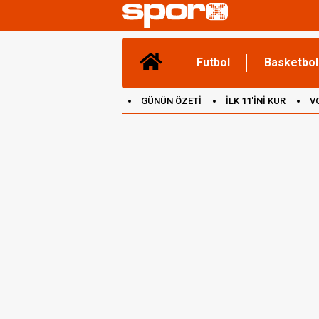
Futbol
Basketbol
GÜNÜN ÖZETİ
İLK 11'İNİ KUR
V
(YENİ) OYUNLAR
CANLI ANLATIM