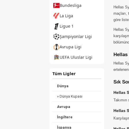
Bundesliga
Hellas Sy
maçları, 
La Liga
göre list
Ligue 1
Hellas S
karşılaşm
Şampiyonlar Ligi
bölümünde
Avrupa Ligi
Hellas
UEFA Uluslar Ligi
Hellas Sy
ertelenen
Tüm Ligler
Sık So
Dünya
Hellas 
» Dünya Kupası
Takımın s
Avrupa
Hellas 
İngiltere
Karşılaşm
İspanya
Hellas 