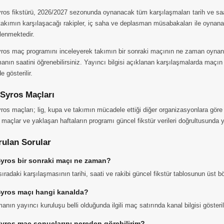
ros fikstürü, 2026/2027 sezonunda oynanacak tüm karşılaşmaları tarih ve saat b
takımın karşılaşacağı rakipler, iç saha ve deplasman müsabakaları ile oynana
elenmektedir.
yros maç programını inceleyerek takımın bir sonraki maçının ne zaman oynana
anın saatini öğrenebilirsiniz. Yayıncı bilgisi açıklanan karşılaşmalarda maçın
 gösterilir.
 Syros Maçları
ros maçları; lig, kupa ve takımın mücadele ettiği diğer organizasyonlara göre 
 maçlar ve yaklaşan haftaların programı güncel fikstür verileri doğrultusunda ye
rulan Sorular
Syros bir sonraki maçı ne zaman?
ıradaki karşılaşmasının tarihi, saati ve rakibi güncel fikstür tablosunun üst 
Syros maçı hangi kanalda?
anın yayıncı kuruluşu belli olduğunda ilgili maç satırında kanal bilgisi gösteri
Syros maç sonuçlarını nereden görebilirim?