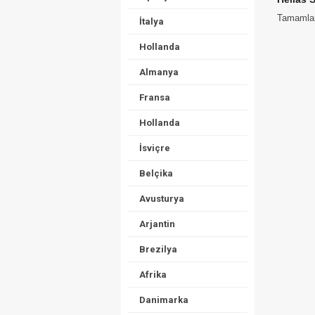
Tamamlana
İtalya
Hollanda
Almanya
Fransa
Hollanda
İsviçre
Belçika
Avusturya
Arjantin
Brezilya
Afrika
Danimarka