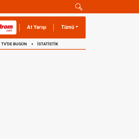
At Yarışı
Tümü
TV'DE BUGÜN
İSTATİSTİK