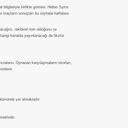
ilgileriyle birlikte gösterir. Hellas Syros
n maçların sonuçları bu sayfada haftalara
cağını, rakibinin kim olduğunu ve
 hangi kanalda yayınlanacağı da fikstür
sıralanır. Oynanan karşılaşmaların skorları,
nilenir.
bölümünde yer almaktadır.
lmektedir.