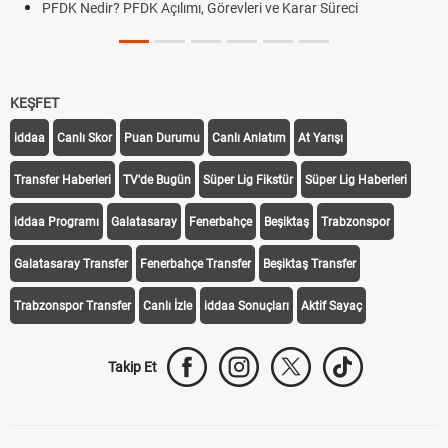
PFDK Nedir? PFDK Açılımı, Görevleri ve Karar Süreci
KEŞFET
iddaa
Canlı Skor
Puan Durumu
Canlı Anlatım
At Yarışı
Transfer Haberleri
TV'de Bugün
Süper Lig Fikstür
Süper Lig Haberleri
iddaa Programı
Galatasaray
Fenerbahçe
Beşiktaş
Trabzonspor
Galatasaray Transfer
Fenerbahçe Transfer
Beşiktaş Transfer
Trabzonspor Transfer
Canlı İzle
iddaa Sonuçları
Aktif Sayaç
Takip Et