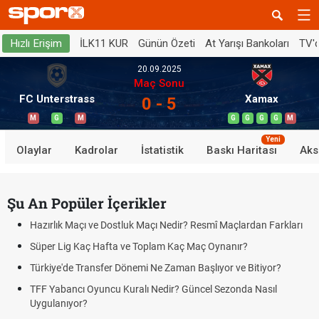
İLK11 KUR
Günün Özeti
At Yarışı Bankoları
TV'
Hızlı Erişim
20.09.2025
Maç Sonu
FC Unterstrass
Xamax
0 - 5
M
G
M
G
G
G
G
M
Yeni
Olaylar
Kadrolar
İstatistik
Baskı Haritası
Aks
Şu An Popüler İçerikler
Hazırlık Maçı ve Dostluk Maçı Nedir? Resmî Maçlardan Farkları
Süper Lig Kaç Hafta ve Toplam Kaç Maç Oynanır?
Türkiye'de Transfer Dönemi Ne Zaman Başlıyor ve Bitiyor?
TFF Yabancı Oyuncu Kuralı Nedir? Güncel Sezonda Nasıl
Uygulanıyor?