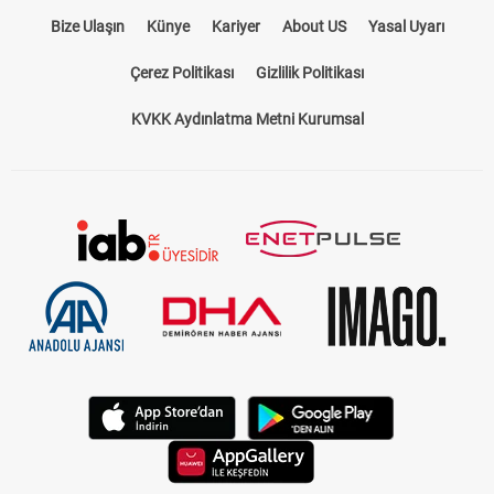
Bize Ulaşın
Künye
Kariyer
About US
Yasal Uyarı
Çerez Politikası
Gizlilik Politikası
KVKK Aydınlatma Metni Kurumsal