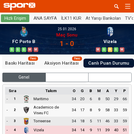
ANA SAYFA
İLK11 KUR
At Yarışı Bankoları
TV'
Hızlı Erişim
25.01.2026
Maç Sonu
FC Porto B
Vizela
1 - 0
G
G
G
M
M
M
G
B
G
M
Yeni
Yeni
Baskı Haritası
Aksiyon Haritası
Canlı Puan Durumu
Genel
İç Saha
Dış Saha
Sıra
Takım
O
G
B
M
A
Y
P
-
Maritimo
34
20
6
8
50
29
66
1
Academico de
-
34
17
8
9
58
33
59
2
Viseu FC
-
Torreense
34
18
5
11
46
33
59
3
-
Vizela
34
14
9
11
39
40
51
4