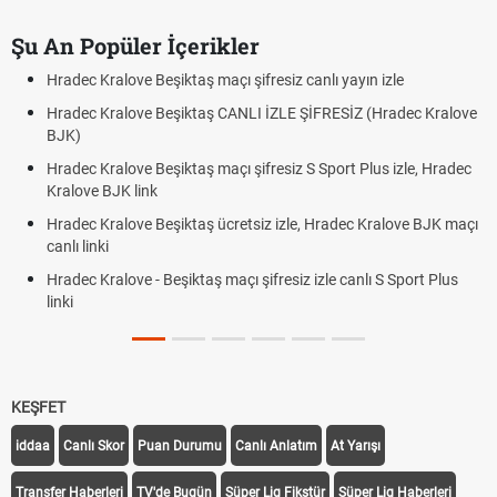
Şu An Popüler İçerikler
Hradec Kralove Beşiktaş maçı şifresiz canlı yayın izle
Hradec Kralove Beşiktaş CANLI İZLE ŞİFRESİZ (Hradec Kralove
BJK)
Hradec Kralove Beşiktaş maçı şifresiz S Sport Plus izle, Hradec
Kralove BJK link
Hradec Kralove Beşiktaş ücretsiz izle, Hradec Kralove BJK maçı
canlı linki
Hradec Kralove - Beşiktaş maçı şifresiz izle canlı S Sport Plus
linki
KEŞFET
iddaa
Canlı Skor
Puan Durumu
Canlı Anlatım
At Yarışı
Transfer Haberleri
TV'de Bugün
Süper Lig Fikstür
Süper Lig Haberleri