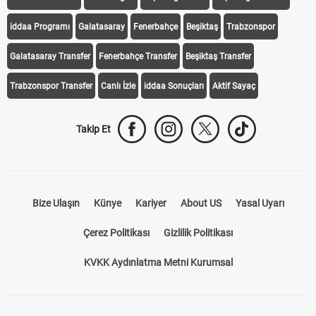
iddaa Programı
Galatasaray
Fenerbahçe
Beşiktaş
Trabzonspor
Galatasaray Transfer
Fenerbahçe Transfer
Beşiktaş Transfer
Trabzonspor Transfer
Canlı İzle
iddaa Sonuçları
Aktif Sayaç
Takip Et
Bize Ulaşın
Künye
Kariyer
About US
Yasal Uyarı
Çerez Politikası
Gizlilik Politikası
KVKK Aydınlatma Metni Kurumsal