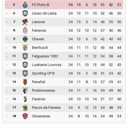
-
FC Porto B
34
15
6
13
41
42
51
5
-
Uniao de Leiria
34
13
11
10
52
46
50
6
-
Leixoes
34
15
5
14
46
55
50
7
-
Feirense
34
12
10
12
37
40
46
8
-
Chaves
34
13
6
15
42
40
45
9
-
Benfica B
34
11
11
12
43
44
44
10
-
Felgueiras 1932
34
11
11
12
34
38
44
11
-
Lusitania Lourosa
34
11
10
13
44
52
43
12
-
Sporting CP B
34
13
3
18
41
34
42
13
-
Penafiel
34
11
8
15
37
39
41
14
-
Portimonense
34
11
7
16
39
49
40
15
-
Farense
34
10
10
14
31
37
40
16
-
Pacos de Ferreira
34
9
12
13
34
48
39
17
-
Oliveirense
34
8
10
16
34
49
34
18