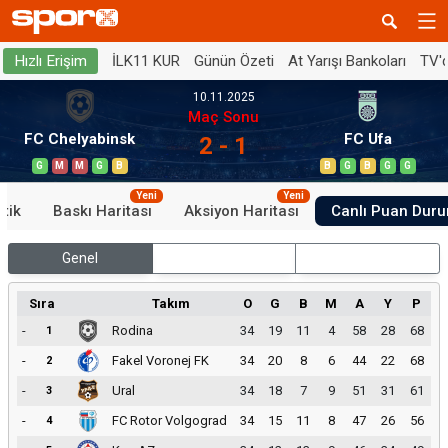
İLK11 KUR
Günün Özeti
At Yarışı Bankoları
TV'
Hızlı Erişim
10.11.2025
Maç Sonu
FC Chelyabinsk
FC Ufa
2 - 1
G
M
M
G
B
B
G
B
G
G
Yeni
Yeni
stik
Baskı Haritası
Aksiyon Haritası
Canlı Puan Dur
Genel
İç Saha
Dış Saha
Sıra
Takım
O
G
B
M
A
Y
P
-
Rodina
34
19
11
4
58
28
68
1
-
Fakel Voronej FK
34
20
8
6
44
22
68
2
-
Ural
34
18
7
9
51
31
61
3
-
FC Rotor Volgograd
34
15
11
8
47
26
56
4