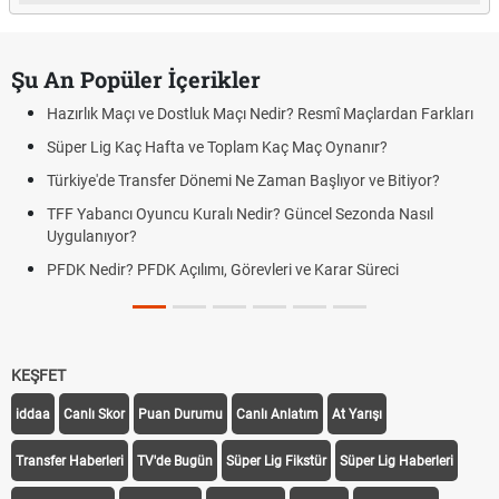
Şu An Popüler İçerikler
Hazırlık Maçı ve Dostluk Maçı Nedir? Resmî Maçlardan Farkları
Süper Lig Kaç Hafta ve Toplam Kaç Maç Oynanır?
Türkiye'de Transfer Dönemi Ne Zaman Başlıyor ve Bitiyor?
TFF Yabancı Oyuncu Kuralı Nedir? Güncel Sezonda Nasıl
Uygulanıyor?
PFDK Nedir? PFDK Açılımı, Görevleri ve Karar Süreci
KEŞFET
iddaa
Canlı Skor
Puan Durumu
Canlı Anlatım
At Yarışı
Transfer Haberleri
TV'de Bugün
Süper Lig Fikstür
Süper Lig Haberleri