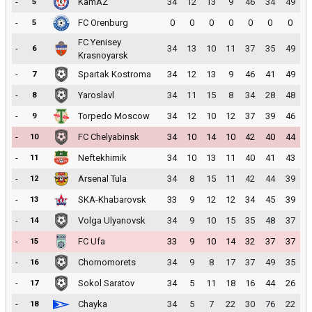
-
KamAZ
34
12
13
9
46
34
49
5
-
FC Orenburg
0
0
0
0
0
0
0
5
FC Yenisey
-
34
13
10
11
37
35
49
6
Krasnoyarsk
-
Spartak Kostroma
34
12
13
9
46
41
49
7
-
Yaroslavl
34
11
15
8
34
28
48
8
-
Torpedo Moscow
34
12
10
12
37
39
46
9
-
FC Chelyabinsk
34
10
14
10
42
40
44
10
-
Neftekhimik
34
10
13
11
40
41
43
11
-
Arsenal Tula
34
8
15
11
42
44
39
12
-
SKA-Khabarovsk
33
9
12
12
34
45
39
13
-
Volga Ulyanovsk
34
9
10
15
35
48
37
14
-
FC Ufa
33
9
10
14
32
37
37
15
-
Chornomorets
34
9
8
17
37
49
35
16
-
Sokol Saratov
34
5
11
18
16
44
26
17
-
Chayka
34
5
7
22
30
76
22
18