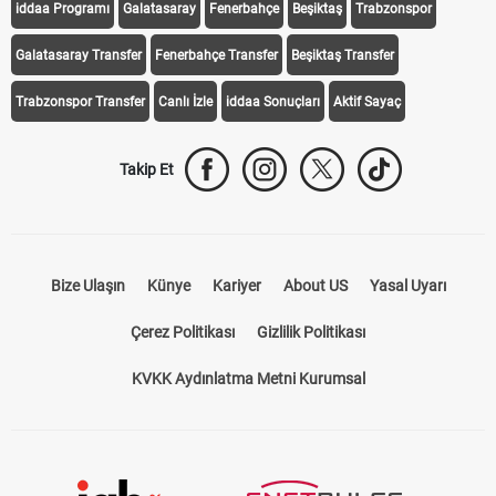
iddaa Programı
Galatasaray
Fenerbahçe
Beşiktaş
Trabzonspor
Galatasaray Transfer
Fenerbahçe Transfer
Beşiktaş Transfer
Trabzonspor Transfer
Canlı İzle
iddaa Sonuçları
Aktif Sayaç
Takip Et
Bize Ulaşın
Künye
Kariyer
About US
Yasal Uyarı
Çerez Politikası
Gizlilik Politikası
KVKK Aydınlatma Metni Kurumsal