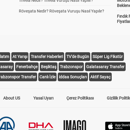
Trivela Nedir? Trivela Vuruşu Nasıl Yapılır?
Motorin
Beklene
Röveşata Nedir? Röveşata Vuruşu Nasıl Yapılır?
Fındık 
Fiyatla
latım
At Yarışı
Transfer Haberleri
TV'de Bugün
Süper Lig Fikstür
tasaray
Fenerbahçe
Beşiktaş
Trabzonspor
Galatasaray Transfer
rabzonspor Transfer
Canlı İzle
iddaa Sonuçları
Aktif Sayaç
About US
Yasal Uyarı
Çerez Politikası
Gizlilik Politi