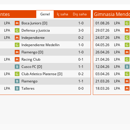
antes
Gimnasia Mend
Genel
İç saha
Dış saha
LPA
Boca Juniors [D]
1-0
01.08.26
LPA
LPA
Defensa y Justicia
3-0
29.07.26
LPA
LPA
Independiente
0-2
24.07.26
LPA
Independiente Medellin
1-0
04.05.26
LPA
Flamengo [D]
1-0
26.04.26
LPA
LPA
Racing Club
0-1
21.04.26
LPA
Cusco FC [D]
1-1
12.04.26
LPA
LPA
Club Atletico Platense [D]
0-2
03.04.26
LPA
Flamengo
1-1
21.03.26
LPA
LPA
Talleres
0-0
18.03.26
LPA