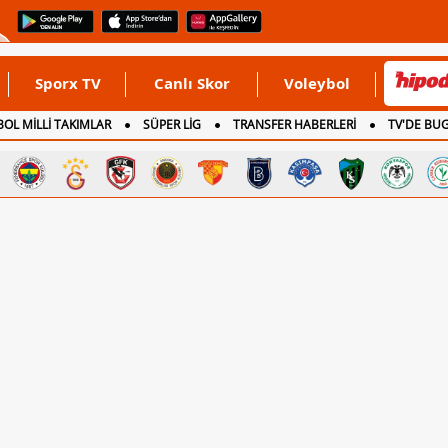
Sporx TV
Canlı Skor
Voleybol
OL MİLLİ TAKIMLAR
SÜPER LİG
TRANSFER HABERLERİ
TV'DE BU