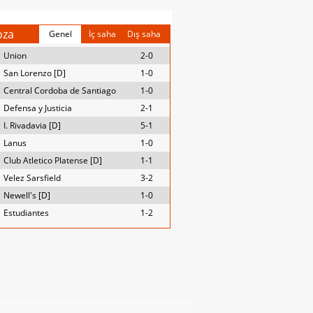
oza
Genel
İç saha
Dış saha
Union
2-0
San Lorenzo [D]
1-0
Central Cordoba de Santiago
1-0
Defensa y Justicia
2-1
I. Rivadavia [D]
5-1
Lanus
1-0
Club Atletico Platense [D]
1-1
Velez Sarsfield
3-2
Newell's [D]
1-0
Estudiantes
1-2