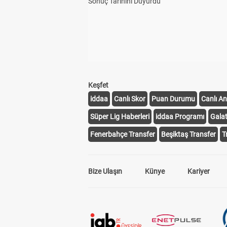
Sonuç Tarihini Duyurdu
Keşfet
iddaa
Canlı Skor
Puan Durumu
Canlı An
Süper Lig Haberleri
iddaa Programı
Gala
Fenerbahçe Transfer
Beşiktaş Transfer
T
Bize Ulaşın
Künye
Kariyer