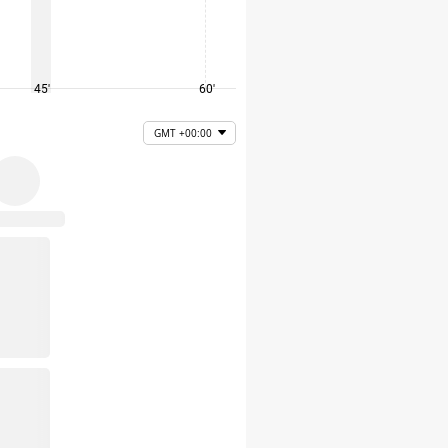
45'
60'
75'
GMT +00:00