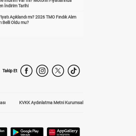
e İndirim Var mı? Motorin Fiyatlarında
n İndirim Tarihi
Fiyatı Açıklandı mı? 2026 TMO Fındık Alım
rı Belli Oldu mu?
Takip Et
kası
KVKK Aydınlatma Metni Kurumsal