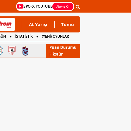
SPORX YOUTUBE
Abone Ol
At Yarışı
Tümü
GÜN
İSTATİSTİK
(YENİ) OYUNLAR
Puan Durumu
Fikstür