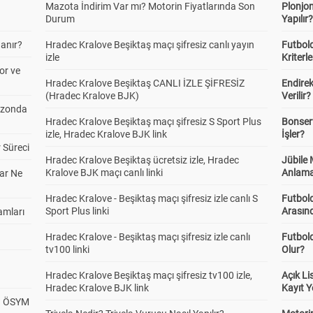
Mazota İndirim Var mı? Motorin Fiyatlarında Son
Plonjon
Durum
Yapılır
anır?
Hradec Kralove Beşiktaş maçı şifresiz canlı yayın
Futbold
izle
Kriterle
or ve
Hradec Kralove Beşiktaş CANLI İZLE ŞİFRESİZ
Endire
(Hradec Kralove BJK)
Verilir?
ezonda
Hradec Kralove Beşiktaş maçı şifresiz S Sport Plus
Bonserv
izle, Hradec Kralove BJK link
İşler?
 Süreci
Hradec Kralove Beşiktaş ücretsiz izle, Hradec
Jübile
Kralove BJK maçı canlı linki
Anlama
ar Ne
Hradec Kralove - Beşiktaş maçı şifresiz izle canlı S
Futbold
Sport Plus linki
Arasınd
amları
Hradec Kralove - Beşiktaş maçı şifresiz izle canlı
Futbol
tv100 linki
Olur?
Hradec Kralove Beşiktaş maçı şifresiz tv100 izle,
Açık L
Hradec Kralove BJK link
Kayıt Y
? ÖSYM