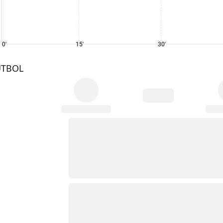
0'
15'
30'
UTBOL