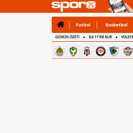
Futbol
Basketbol
GÜNÜN ÖZETİ
İLK 11'İNİ KUR
VOLEYB
CANLI ANLATIM
İNGİLTERE