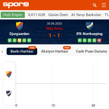
İLK11 KUR
Günün Özeti
At Yarışı Bankoları
TV
Hızlı Erişim
30.06.2025
Maç Sonu
Djurgaarden
IFK Norrkoeping
1 - 1
G
G
B
G
G
G
G
G
G
M
Yeni
Yeni
ik
Baskı Haritası
Aksiyon Haritası
Canlı Puan Durumu
0'
15'
30'