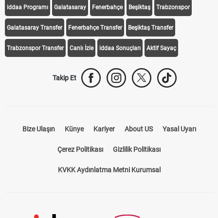
iddaa Programı
Galatasaray
Fenerbahçe
Beşiktaş
Trabzonspor
Galatasaray Transfer
Fenerbahçe Transfer
Beşiktaş Transfer
Trabzonspor Transfer
Canlı İzle
iddaa Sonuçları
Aktif Sayaç
Takip Et
Bize Ulaşın
Künye
Kariyer
About US
Yasal Uyarı
Çerez Politikası
Gizlilik Politikası
KVKK Aydınlatma Metni Kurumsal