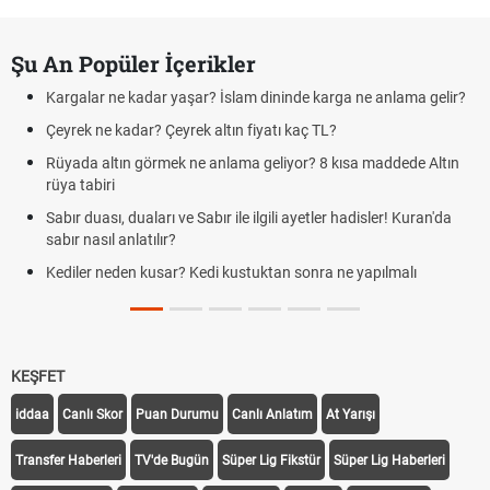
Şu An Popüler İçerikler
Kargalar ne kadar yaşar? İslam dininde karga ne anlama gelir?
Çeyrek ne kadar? Çeyrek altın fiyatı kaç TL?
Rüyada altın görmek ne anlama geliyor? 8 kısa maddede Altın
rüya tabiri
Sabır duası, duaları ve Sabır ile ilgili ayetler hadisler! Kuran'da
sabır nasıl anlatılır?
Kediler neden kusar? Kedi kustuktan sonra ne yapılmalı
KEŞFET
iddaa
Canlı Skor
Puan Durumu
Canlı Anlatım
At Yarışı
Transfer Haberleri
TV'de Bugün
Süper Lig Fikstür
Süper Lig Haberleri