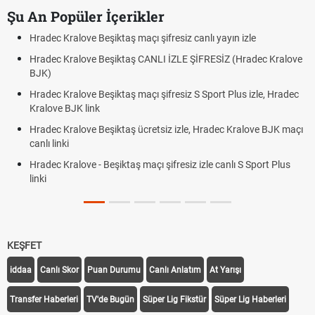
Şu An Popüler İçerikler
Hradec Kralove Beşiktaş maçı şifresiz canlı yayın izle
Hradec Kralove Beşiktaş CANLI İZLE ŞİFRESİZ (Hradec Kralove
BJK)
Hradec Kralove Beşiktaş maçı şifresiz S Sport Plus izle, Hradec
Kralove BJK link
Hradec Kralove Beşiktaş ücretsiz izle, Hradec Kralove BJK maçı
canlı linki
Hradec Kralove - Beşiktaş maçı şifresiz izle canlı S Sport Plus
linki
KEŞFET
iddaa
Canlı Skor
Puan Durumu
Canlı Anlatım
At Yarışı
Transfer Haberleri
TV'de Bugün
Süper Lig Fikstür
Süper Lig Haberleri