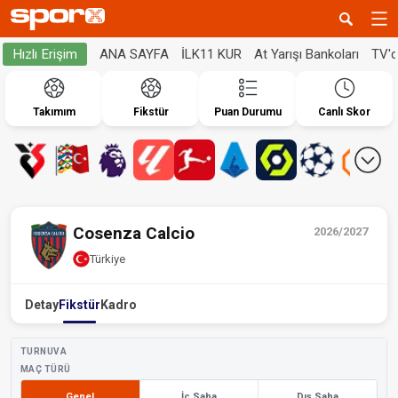
ANA SAYFA
İLK11 KUR
At Yarışı Bankoları
TV'
Hızlı Erişim
Takımım
Fikstür
Puan Durumu
Canlı Skor
Cosenza Calcio
2026/2027
Türkiye
Detay
Fikstür
Kadro
TURNUVA
MAÇ TÜRÜ
Genel
İç Saha
Dış Saha