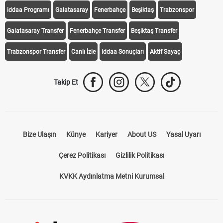
iddaa Programı
Galatasaray
Fenerbahçe
Beşiktaş
Trabzonspor
Galatasaray Transfer
Fenerbahçe Transfer
Beşiktaş Transfer
Trabzonspor Transfer
Canlı İzle
iddaa Sonuçları
Aktif Sayaç
Takip Et
Bize Ulaşın
Künye
Kariyer
About US
Yasal Uyarı
Çerez Politikası
Gizlilik Politikası
KVKK Aydınlatma Metni Kurumsal