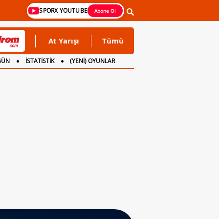
SPORX YOUTUBE
Abone Ol
At Yarışı
Tümü
GÜN
İSTATİSTİK
(YENİ) OYUNLAR