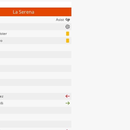
La Serena
ister
ro
rez
lli