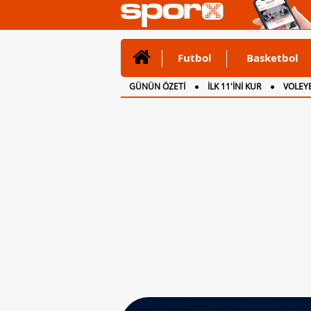
Futbol
Basketbol
GÜNÜN ÖZETİ
İLK 11'İNİ KUR
VOLEYB
CANLI ANLATIM
İNGİLTERE