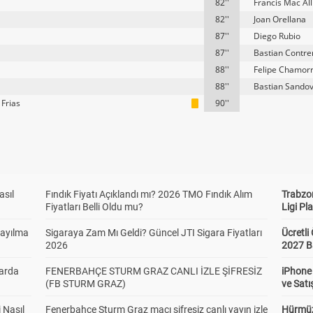
82''
Francis Mac All
82''
Joan Orellana
87''
Diego Rubio
87''
Bastian Contre
88''
Felipe Chamor
88''
Bastian Sandov
 Frias
90''
asıl
Fındık Fiyatı Açıklandı mı? 2026 TMO Fındık Alım
Trabzo
Fiyatları Belli Oldu mu?
Ligi Pla
Sayılma
Sigaraya Zam Mı Geldi? Güncel JTI Sigara Fiyatları
Ücretl
2026
2027 B
larda
FENERBAHÇE STURM GRAZ CANLI İZLE ŞİFRESİZ
iPhone
(FB STURM GRAZ)
ve Satı
 Nasıl
Fenerbahçe Sturm Graz maçı şifresiz canlı yayın izle
Hürmüz