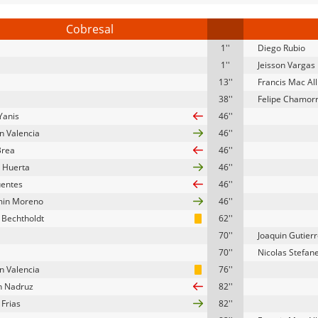
Cobresal
1''
Diego Rubio
1''
Jeisson Vargas
13''
Francis Mac All
38''
Felipe Chamor
Yanis
46''
n Valencia
46''
Brea
46''
 Huerta
46''
uentes
46''
min Moreno
46''
 Bechtholdt
62''
70''
Joaquin Gutier
70''
Nicolas Stefane
n Valencia
76''
n Nadruz
82''
 Frias
82''