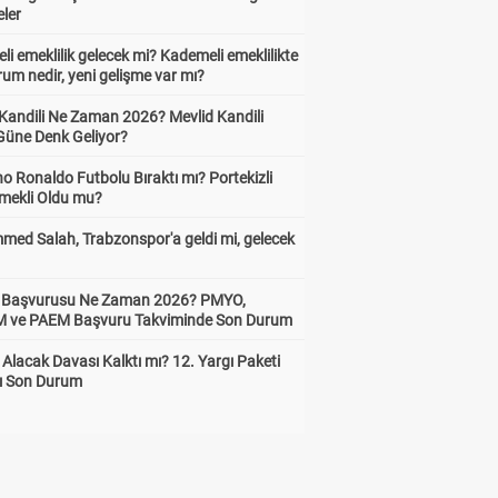
eler
i emeklilik gelecek mi? Kademeli emeklilikte
um nedir, yeni gelişme var mı?
 Kandili Ne Zaman 2026? Mevlid Kandili
Güne Denk Geliyor?
no Ronaldo Futbolu Bıraktı mı? Portekizli
Emekli Oldu mu?
ed Salah, Trabzonspor'a geldi mi, gelecek
ik Başvurusu Ne Zaman 2026? PMYO,
ve PAEM Başvuru Takviminde Son Durum
z Alacak Davası Kalktı mı? 12. Yargı Paketi
ı Son Durum