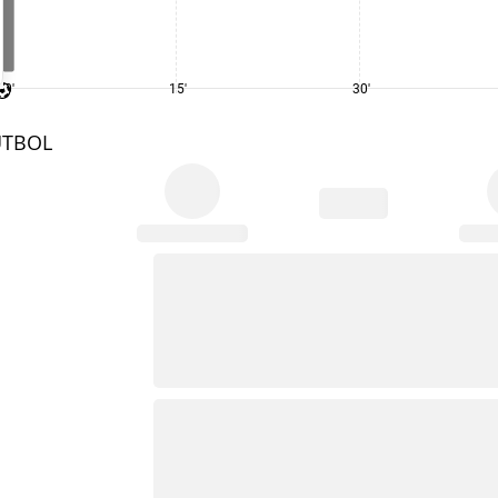
0'
15'
30'
UTBOL