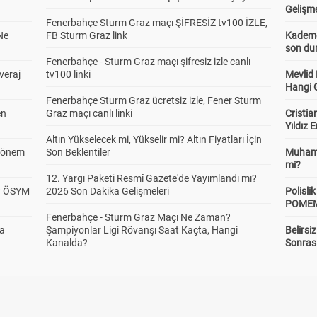
Gelişm
Fenerbahçe Sturm Graz maçı ŞİFRESİZ tv100 İZLE,
Ne
FB Sturm Graz link
Kademel
son dur
Fenerbahçe - Sturm Graz maçı şifresiz izle canlı
veraj
tv100 linki
Mevlid
Hangi 
Fenerbahçe Sturm Graz ücretsiz izle, Fener Sturm
en
Graz maçı canlı linki
Cristia
Yıldız 
Altın Yükselecek mi, Yükselir mi? Altın Fiyatları İçin
 Dönem
Son Beklentiler
Muhamm
mi?
12. Yargı Paketi Resmî Gazete'de Yayımlandı mı?
? ÖSYM
2026 Son Dakika Gelişmeleri
Polisl
POMEM 
Fenerbahçe - Sturm Graz Maçı Ne Zaman?
da
Şampiyonlar Ligi Rövanşı Saat Kaçta, Hangi
Belirsi
Kanalda?
Sonras