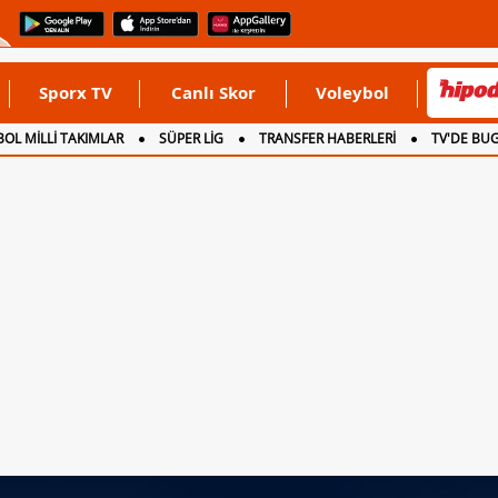
Sporx TV
Canlı Skor
Voleybol
OL MİLLİ TAKIMLAR
SÜPER LİG
TRANSFER HABERLERİ
TV'DE BU