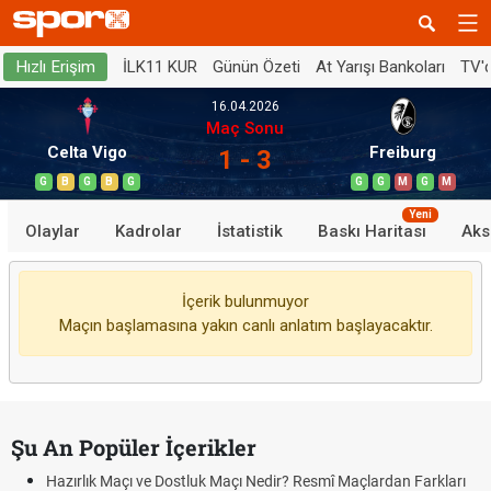
İLK11 KUR
Günün Özeti
At Yarışı Bankoları
TV'
Hızlı Erişim
16.04.2026
Maç Sonu
Celta Vigo
Freiburg
1 - 3
G
B
G
B
G
G
G
M
G
M
Yeni
Olaylar
Kadrolar
İstatistik
Baskı Haritası
Aks
İçerik bulunmuyor
Maçın başlamasına yakın canlı anlatım başlayacaktır.
Şu An Popüler İçerikler
Hazırlık Maçı ve Dostluk Maçı Nedir? Resmî Maçlardan Farkları