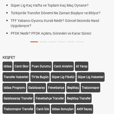
Süper Lig Kaç Hafta ve Toplam Kaç Maç Oynanır?
Türkiye'de Transfer Dönemi Ne Zaman Başlıyor ve Bitiyor?
TFF Yabancı Oyuncu Kuralı Nedir? Güncel Sezonda Nasıl
Uygulanıyor?
PFDK Nedir? PFDK Açılımı, Görevleri ve Karar Süreci
KEŞFET
iddaa
Canlı Skor
Puan Durumu
Canlı Anlatım
At Yarışı
Transfer Haberleri
TV'de Bugün
Süper Lig Fikstür
Süper Lig Haberleri
iddaa Programı
Galatasaray
Fenerbahçe
Beşiktaş
Trabzonspor
Galatasaray Transfer
Fenerbahçe Transfer
Beşiktaş Transfer
Trabzonspor Transfer
Canlı İzle
iddaa Sonuçları
Aktif Sayaç