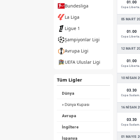
01.00
Bundesliga
Copa
La Liga
05 MART 2
Ligue 1
01.00
Copa
Şampiyonlar Ligi
12 MART 2
Avrupa Ligi
01.00
UEFA Uluslar Ligi
Copa
10 NISAN 2
Tüm Ligler
03.30
Dünya
Copa
» Dünya Kupası
16 NISAN 2
Avrupa
03.30
Copa
İngiltere
01 MAYIS 2
İspanya