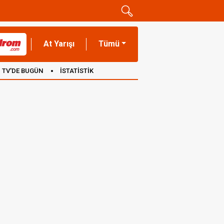
At Yarışı
Tümü
TV'DE BUGÜN
İSTATİSTİK