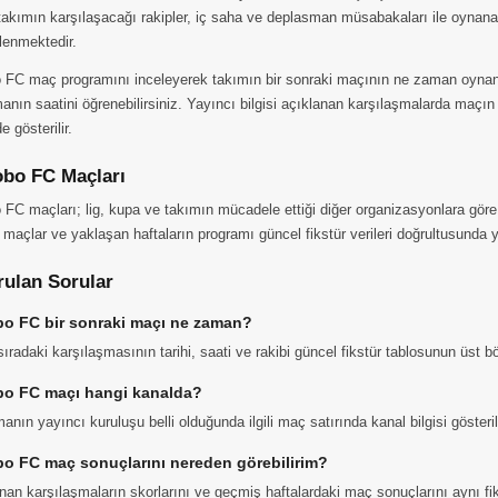
takımın karşılaşacağı rakipler, iç saha ve deplasman müsabakaları ile oynana
elenmektedir.
 FC maç programını inceleyerek takımın bir sonraki maçının ne zaman oynana
anın saatini öğrenebilirsiniz. Yayıncı bilgisi açıklanan karşılaşmalarda maçın
 gösterilir.
bo FC Maçları
FC maçları; lig, kupa ve takımın mücadele ettiği diğer organizasyonlara göre 
 maçlar ve yaklaşan haftaların programı güncel fikstür verileri doğrultusunda ye
rulan Sorular
o FC bir sonraki maçı ne zaman?
ıradaki karşılaşmasının tarihi, saati ve rakibi güncel fikstür tablosunun üst 
o FC maçı hangi kanalda?
anın yayıncı kuruluşu belli olduğunda ilgili maç satırında kanal bilgisi gösteri
o FC maç sonuçlarını nereden görebilirim?
n karşılaşmaların skorlarını ve geçmiş haftalardaki maç sonuçlarını aynı fiks