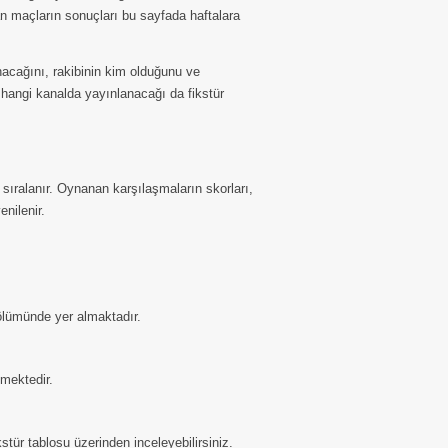
n maçların sonuçları bu sayfada haftalara
cağını, rakibinin kim olduğunu ve
 hangi kanalda yayınlanacağı da fikstür
sıralanır. Oynanan karşılaşmaların skorları,
nilenir.
bölümünde yer almaktadır.
lmektedir.
tür tablosu üzerinden inceleyebilirsiniz.