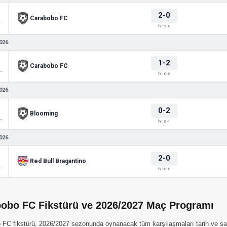
2-0
Carabobo FC
 Sudamericana
İY: 2-0
026
1-2
Carabobo FC
 Sudamericana
İY: 0-0
026
0-2
Blooming
 Sudamericana
İY: 0-1
026
2-0
Red Bull Bragantino
 Sudamericana
İY: 0-0
obo FC Fikstürü ve 2026/2027 Maç Programı
FC fikstürü, 2026/2027 sezonunda oynanacak tüm karşılaşmaları tarih ve saat b