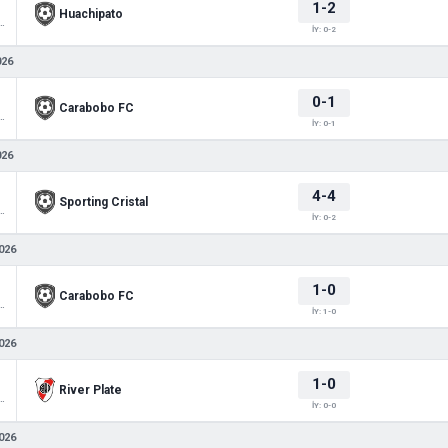
1-2
Huachipato
 Libertadores
İY: 0-2
026
0-1
Carabobo FC
 Libertadores
İY: 0-1
026
4-4
Sporting Cristal
 Libertadores
İY: 0-2
026
1-0
Carabobo FC
 Sudamericana
İY: 1-0
026
1-0
River Plate
 Sudamericana
İY: 0-0
026