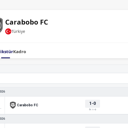
Carabobo FC
Türkiye
Fikstür
Kadro
026
1-0
Carabobo FC
 Libertadores
İY: 1-0
026