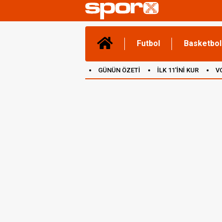
Futbol
Basketbol
GÜNÜN ÖZETİ
İLK 11'İNİ KUR
V
(YENİ) OYUNLAR
CANLI ANLATIM