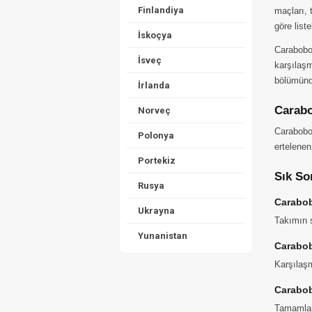
Finlandiya
maçları, 
göre list
İskoçya
Carabobo
İsveç
karşılaşm
bölümünde
İrlanda
Carabo
Norveç
Carabobo 
Polonya
ertelenen
Portekiz
Sık So
Rusya
Carabob
Ukrayna
Takımın s
Yunanistan
Carabob
Karşılaşm
Carabob
Tamamlana