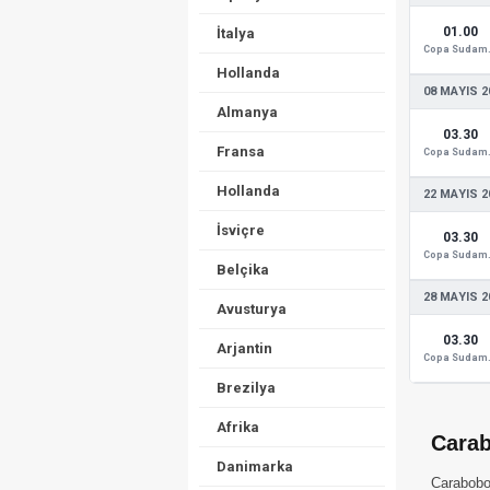
01.00
İtalya
Copa
Hollanda
08 MAYIS 2
Almanya
03.30
Fransa
Copa
Hollanda
22 MAYIS 2
İsviçre
03.30
Copa
Belçika
28 MAYIS 2
Avusturya
03.30
Arjantin
Copa
Brezilya
Afrika
Carab
Danimarka
Carabobo 