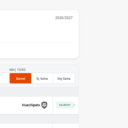
2026/2027
MAÇ TÜRÜ
Genel
İç Saha
Dış Saha
Huachipato
GALIBIYET