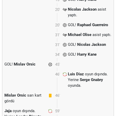
Nicolas Jackson
asist
20'
yaptı.
GOL!
Raphael Guerreiro
20'
Michael Olise
asist yaptı.
31'
GOL!
Nicolas Jackson
31'
GOL!
Harry Kane
34'
GOL!
Mislav Orsic
45'
Luis Diaz
oyun dışında.
46'
Yerine
Serge Gnabry
oyunda.
Mislav Orsic
sarı kart
46'
gördü
Jaja
oyun dışında.
59'