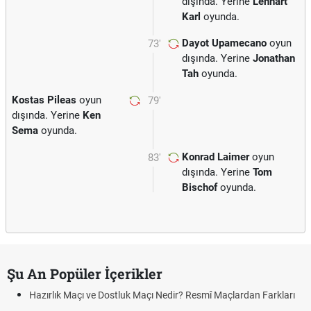
dışında. Yerine
Lennart
Karl
oyunda.
Dayot Upamecano
oyun
73'
dışında. Yerine
Jonathan
Tah
oyunda.
Kostas Pileas
oyun
79'
dışında. Yerine
Ken
Sema
oyunda.
Konrad Laimer
oyun
83'
dışında. Yerine
Tom
Bischof
oyunda.
Şu An Popüler İçerikler
Hazırlık Maçı ve Dostluk Maçı Nedir? Resmî Maçlardan Farkları