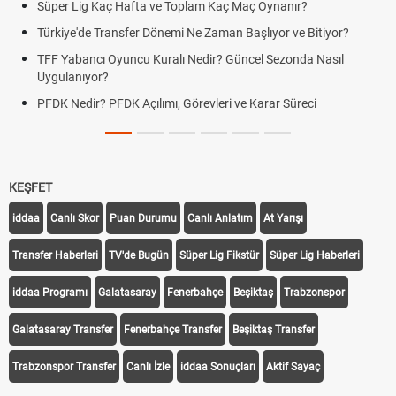
Süper Lig Kaç Hafta ve Toplam Kaç Maç Oynanır?
Türkiye'de Transfer Dönemi Ne Zaman Başlıyor ve Bitiyor?
TFF Yabancı Oyuncu Kuralı Nedir? Güncel Sezonda Nasıl
Uygulanıyor?
PFDK Nedir? PFDK Açılımı, Görevleri ve Karar Süreci
KEŞFET
iddaa
Canlı Skor
Puan Durumu
Canlı Anlatım
At Yarışı
Transfer Haberleri
TV'de Bugün
Süper Lig Fikstür
Süper Lig Haberleri
iddaa Programı
Galatasaray
Fenerbahçe
Beşiktaş
Trabzonspor
Galatasaray Transfer
Fenerbahçe Transfer
Beşiktaş Transfer
Trabzonspor Transfer
Canlı İzle
iddaa Sonuçları
Aktif Sayaç