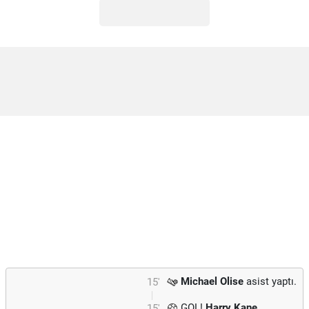
Michael Olise
asist yaptı.
15'
GOL!
Harry Kane
15'