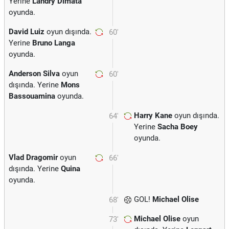
Yerine
Landry Dimata
oyunda.
David Luiz
oyun dışında.
60'
Yerine
Bruno Langa
oyunda.
Anderson Silva
oyun
60'
dışında. Yerine
Mons
Bassouamina
oyunda.
Harry Kane
oyun dışında.
64'
Yerine
Sacha Boey
oyunda.
Vlad Dragomir
oyun
66'
dışında. Yerine
Quina
oyunda.
GOL!
Michael Olise
68'
Michael Olise
oyun
73'