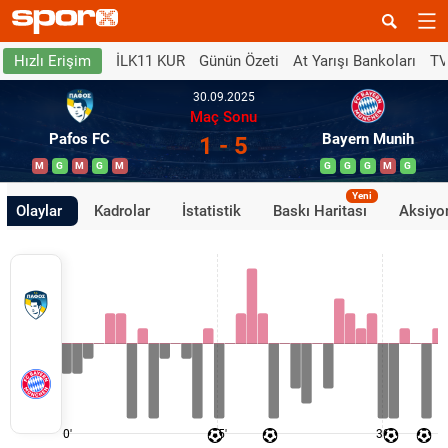
İLK11 KUR
Günün Özeti
At Yarışı Bankoları
TV
Hızlı Erişim
30.09.2025
Maç Sonu
Pafos FC
Bayern Munih
1 - 5
M
G
M
G
M
G
G
G
M
G
Yeni
Olaylar
Kadrolar
İstatistik
Baskı Haritası
Aksiyon
0'
15'
30'