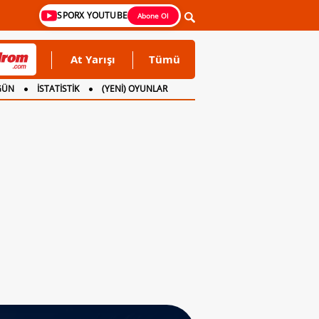
SPORX YOUTUBE
Abone Ol
At Yarışı
Tümü
GÜN
İSTATİSTİK
(YENİ) OYUNLAR