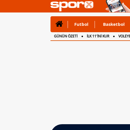
Futbol
Basketbol
GÜNÜN ÖZETİ
İLK 11'İNİ KUR
VOLEYB
CANLI ANLATIM
İNGİLTERE