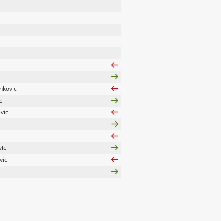
nkovic
c
vic
vic
vic