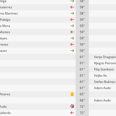
 Vega
58''
Gutierrez
58''
rmo Martinez
58''
 Fidalgo
59''
to Mora
59''
Montes
59''
 Reyes
59''
imenez
59''
havez
59''
61''
Vanja Dragojev
61''
Njegos Petrovi
61''
Filip Stankovic
61''
Veljko Ilic
61''
Stefan Bukinac
61''
Adem Avdic
Alvarez
65''
68''
Adem Avdic
Avdic
72''
Gallardo
72''