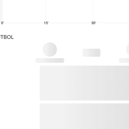
0'
15'
30'
UTBOL