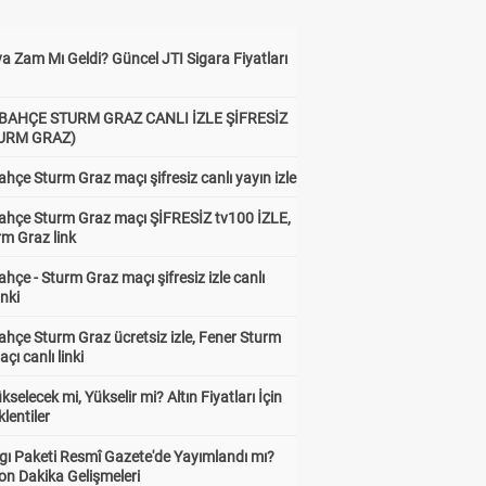
a Zam Mı Geldi? Güncel JTI Sigara Fiyatları
BAHÇE STURM GRAZ CANLI İZLE ŞİFRESİZ
TURM GRAZ)
hçe Sturm Graz maçı şifresiz canlı yayın izle
ahçe Sturm Graz maçı ŞİFRESİZ tv100 İZLE,
rm Graz link
hçe - Sturm Graz maçı şifresiz izle canlı
inki
hçe Sturm Graz ücretsiz izle, Fener Sturm
çı canlı linki
ükselecek mi, Yükselir mi? Altın Fiyatları İçin
lentiler
gı Paketi Resmî Gazete'de Yayımlandı mı?
on Dakika Gelişmeleri