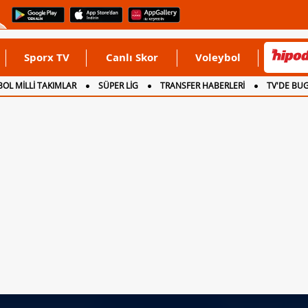
Sporx TV
Canlı Skor
Voleybol
OL MİLLİ TAKIMLAR
SÜPER LİG
TRANSFER HABERLERİ
TV'DE BU