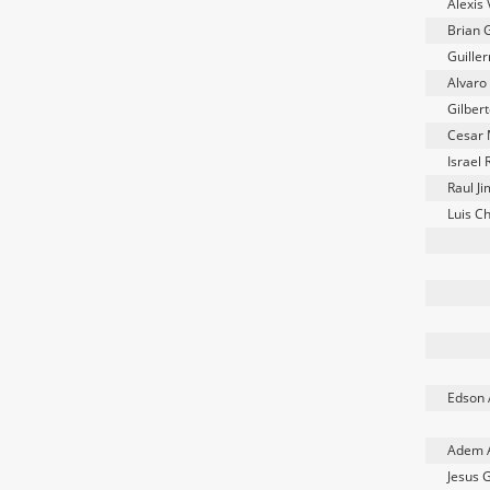
Alexis
Brian 
Guille
Alvaro
Gilber
Cesar 
Israel
Raul J
Luis C
Edson 
Adem 
Jesus 