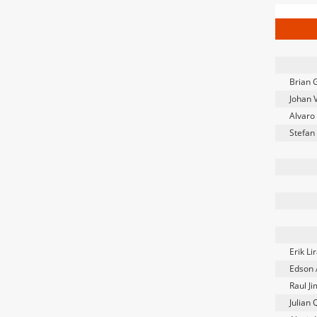
Brian 
Johan 
Alvaro
Stefan
Erik Li
Edson 
Raul J
Julian