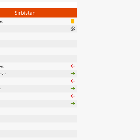
Sırbistan
ic
vic
evic
c