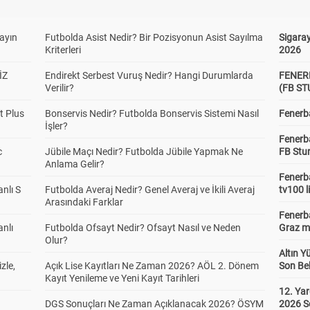
yayın
Futbolda Asist Nedir? Bir Pozisyonun Asist Sayılma
Sigaray
Kriterleri
2026
İZ
Endirekt Serbest Vuruş Nedir? Hangi Durumlarda
FENER
Verilir?
(FB S
t Plus
Bonservis Nedir? Futbolda Bonservis Sistemi Nasıl
Fenerba
İşler?
Fenerb
c
Jübile Maçı Nedir? Futbolda Jübile Yapmak Ne
FB Stu
Anlama Gelir?
Fenerba
anlı S
Futbolda Averaj Nedir? Genel Averaj ve İkili Averaj
tv100 l
Arasındaki Farklar
Fenerba
anlı
Futbolda Ofsayt Nedir? Ofsayt Nasıl ve Neden
Graz ma
Olur?
Altın Y
zle,
Açık Lise Kayıtları Ne Zaman 2026? AÖL 2. Dönem
Son Bek
Kayıt Yenileme ve Yeni Kayıt Tarihleri
12. Yar
DGS Sonuçları Ne Zaman Açıklanacak 2026? ÖSYM
2026 S