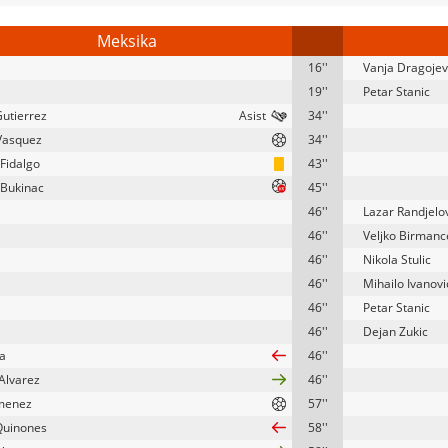
Meksika
16''
Vanja Dragojev
19''
Petar Stanic
Gutierrez
34''
Vasquez
34''
 Fidalgo
43''
 Bukinac
45''
46''
Lazar Randjelo
46''
Veljko Birmanc
46''
Nikola Stulic
46''
Mihailo Ivanovi
46''
Petar Stanic
46''
Dejan Zukic
ra
46''
Alvarez
46''
imenez
57''
 Quinones
58''