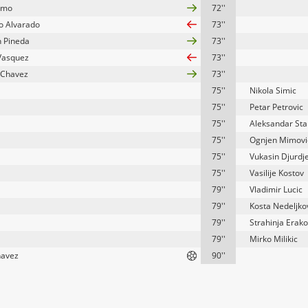
omo
72''
o Alvarado
73''
n Pineda
73''
Vasquez
73''
 Chavez
73''
75''
Nikola Simic
75''
Petar Petrovic
75''
Aleksandar Sta
75''
Ognjen Mimovi
75''
Vukasin Djurdje
75''
Vasilije Kostov
79''
Vladimir Lucic
79''
Kosta Nedeljko
79''
Strahinja Erako
79''
Mirko Milikic
havez
90''