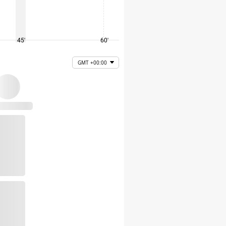
45'
60'
75'
GMT +00:00