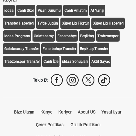
KEŞFET
iddaa
Canlı Skor
Puan Durumu
Canlı Anlatım
At Yarışı
Transfer Haberleri
TV'de Bugün
Süper Lig Fikstür
Süper Lig Haberleri
iddaa Programı
Galatasaray
Fenerbahçe
Beşiktaş
Trabzonspor
Galatasaray Transfer
Fenerbahçe Transfer
Beşiktaş Transfer
Trabzonspor Transfer
Canlı İzle
iddaa Sonuçları
Aktif Sayaç
Takip Et
Bize Ulaşın
Künye
Kariyer
About US
Yasal Uyarı
Çerez Politikası
Gizlilik Politikası