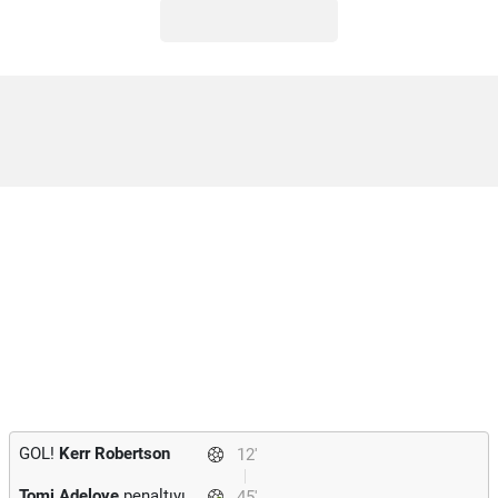
GOL!
Kerr Robertson
12'
Tomi Adeloye
penaltıyı
45'