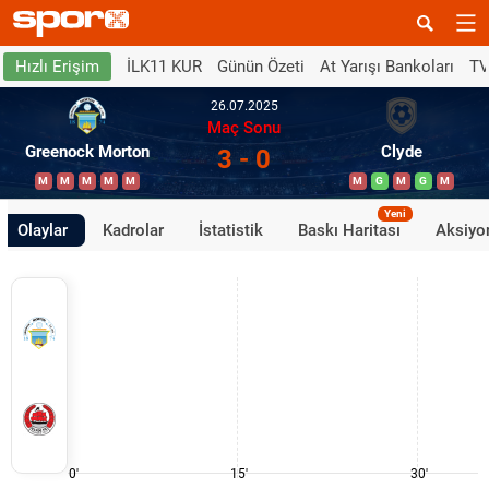
İLK11 KUR
Günün Özeti
At Yarışı Bankoları
TV
Hızlı Erişim
26.07.2025
Maç Sonu
Greenock Morton
Clyde
3 - 0
M
M
M
M
M
M
G
M
G
M
Yeni
Olaylar
Kadrolar
İstatistik
Baskı Haritası
Aksiyon
0'
15'
30'