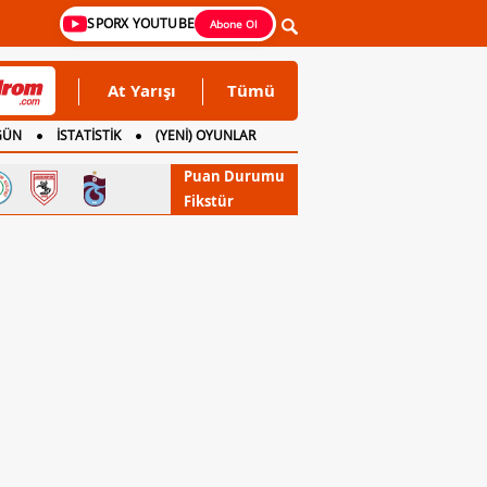
SPORX YOUTUBE
Abone Ol
At Yarışı
Tümü
GÜN
İSTATİSTİK
(YENİ) OYUNLAR
Puan Durumu
Fikstür