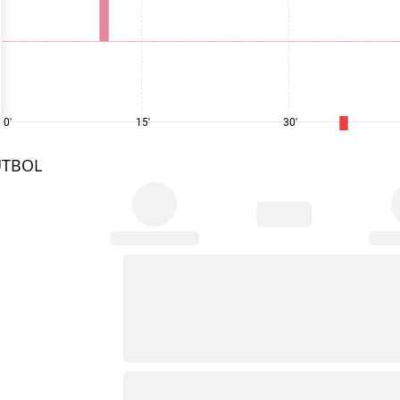
0'
15'
30'
UTBOL