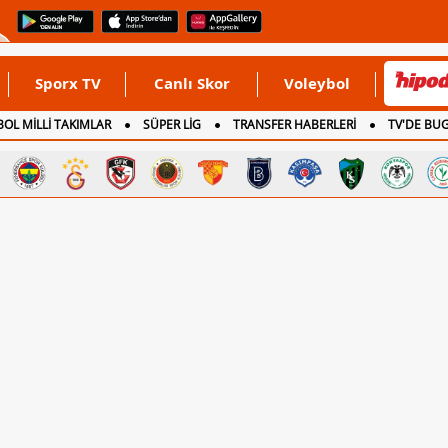
Sporx TV
Canlı Skor
Voleybol
OL MİLLİ TAKIMLAR
SÜPER LİG
TRANSFER HABERLERİ
TV'DE BU