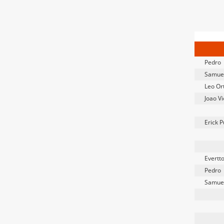
Pedro
Samuel
Leo Ort
Joao Vi
Erick P
Evertt
Pedro
Samuel