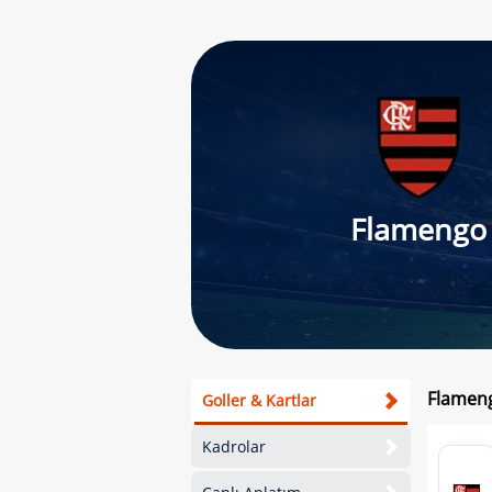
Flamengo
Flameng
Goller & Kartlar
Kadrolar