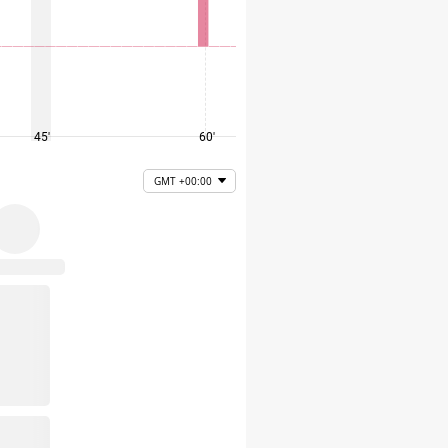
45'
60'
75'
GMT +00:00