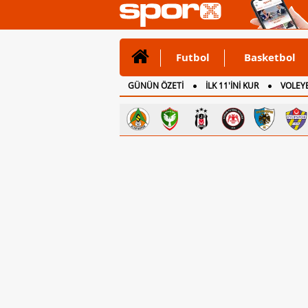
Futbol
Basketbol
GÜNÜN ÖZETİ
İLK 11'İNİ KUR
VOLEYB
CANLI ANLATIM
İNGİLTERE