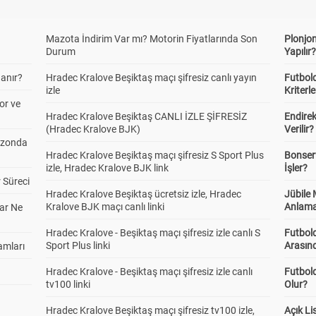
Mazota İndirim Var mı? Motorin Fiyatlarında Son
Plonjon
Durum
Yapılır
anır?
Hradec Kralove Beşiktaş maçı şifresiz canlı yayın
Futbold
izle
Kriterle
or ve
Hradec Kralove Beşiktaş CANLI İZLE ŞİFRESİZ
Endire
(Hradec Kralove BJK)
Verilir?
ezonda
Hradec Kralove Beşiktaş maçı şifresiz S Sport Plus
Bonserv
izle, Hradec Kralove BJK link
İşler?
 Süreci
Hradec Kralove Beşiktaş ücretsiz izle, Hradec
Jübile
Kralove BJK maçı canlı linki
Anlama
ar Ne
Hradec Kralove - Beşiktaş maçı şifresiz izle canlı S
Futbold
Sport Plus linki
Arasınd
amları
Hradec Kralove - Beşiktaş maçı şifresiz izle canlı
Futbol
tv100 linki
Olur?
Hradec Kralove Beşiktaş maçı şifresiz tv100 izle,
Açık L