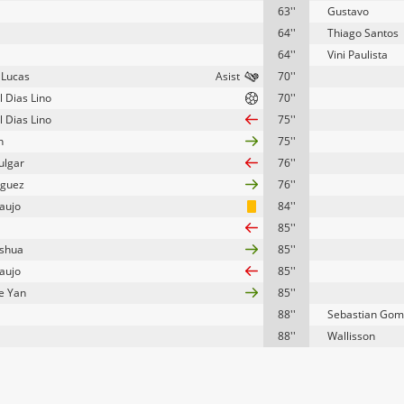
63''
Gustavo
64''
Thiago Santos
64''
Vini Paulista
 Lucas
70''
 Dias Lino
70''
 Dias Lino
75''
n
75''
ulgar
76''
iguez
76''
raujo
84''
85''
oshua
85''
raujo
85''
e Yan
85''
88''
Sebastian Gom
88''
Wallisson