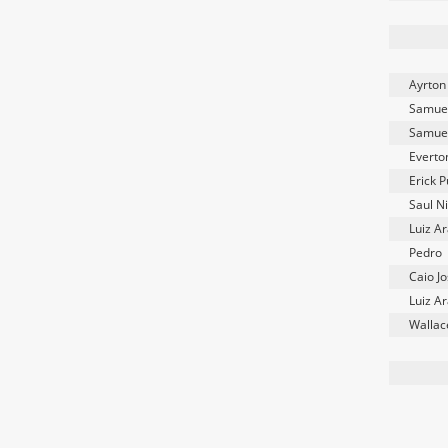
Ayrton
Samuel
Samuel
Everto
Erick P
Saul N
Luiz A
Pedro
Caio J
Luiz A
Wallac