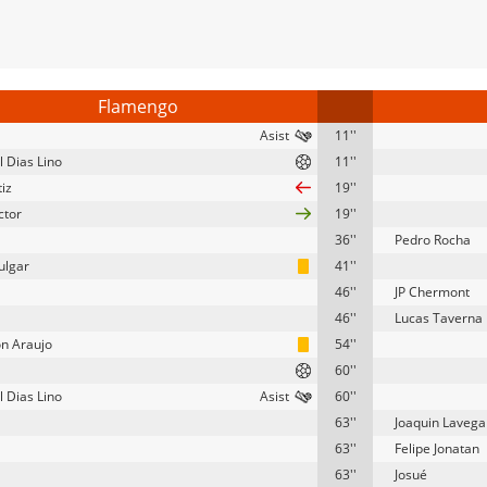
Flamengo
11''
 Dias Lino
11''
iz
19''
ctor
19''
36''
Pedro Rocha
ulgar
41''
46''
JP Chermont
46''
Lucas Taverna
on Araujo
54''
60''
 Dias Lino
60''
63''
Joaquin Lavega
63''
Felipe Jonatan
63''
Josué