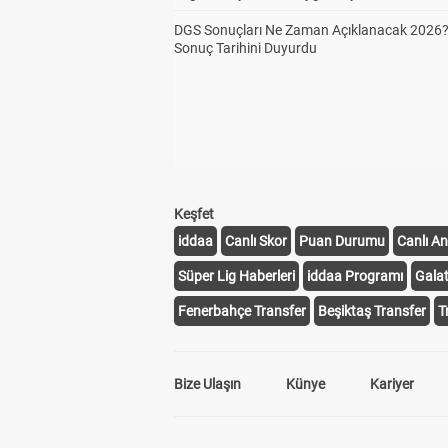
DGS Sonuçları Ne Zaman Açıklanacak 2026
Sonuç Tarihini Duyurdu
Keşfet
iddaa
Canlı Skor
Puan Durumu
Canlı An
Süper Lig Haberleri
iddaa Programı
Gala
Fenerbahçe Transfer
Beşiktaş Transfer
T
Bize Ulaşın
Künye
Kariyer