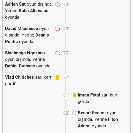
Adrian Sut
oyun dışında.
70'
Yerine
Baba Alhassan
oyunda.
David Miculescu
oyun
70'
dışında. Yerine
Dennis
Politic
oyunda.
Siyabonga Ngezana
75'
oyun dışında. Yerine
Daniel Graovac
oyunda.
Vlad Chiriches
sarı kart
77'
gördü
Imran Fetai
sarı kart
81'
gördü
Besart Ibraimi
oyun
82'
dışında. Yerine
Fiton
Ademi
oyunda.