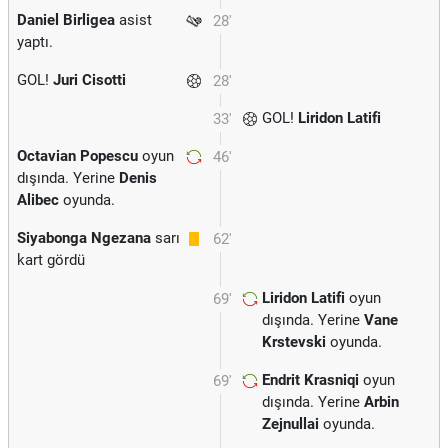
Daniel Birligea
asist
28'
yaptı.
GOL!
Juri Cisotti
28'
GOL!
Liridon Latifi
33'
Octavian Popescu
oyun
46'
dışında. Yerine
Denis
Alibec
oyunda.
Siyabonga Ngezana
sarı
62'
kart gördü
Liridon Latifi
oyun
69'
dışında. Yerine
Vane
Krstevski
oyunda.
Endrit Krasniqi
oyun
69'
dışında. Yerine
Arbin
Zejnullai
oyunda.