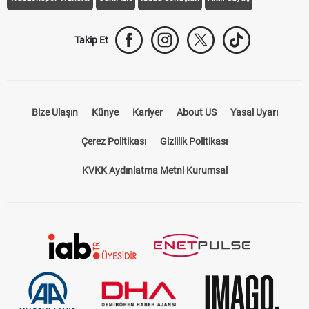
Trabzonspor Transfer
Canlı İzle
iddaa Sonuçları
Aktif Sayaç
Takip Et
Bize Ulaşın
Künye
Kariyer
About US
Yasal Uyarı
Çerez Politikası
Gizlilik Politikası
KVKK Aydınlatma Metni Kurumsal