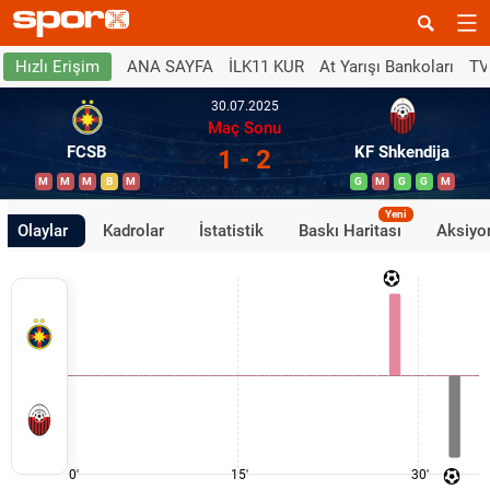
ANA SAYFA
İLK11 KUR
At Yarışı Bankoları
TV
Hızlı Erişim
30.07.2025
Maç Sonu
FCSB
KF Shkendija
1 - 2
M
M
M
B
M
G
M
G
G
M
Yeni
Olaylar
Kadrolar
İstatistik
Baskı Haritası
Aksiyon
0'
15'
30'