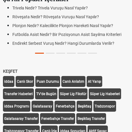
ivela Nedir? Trivela Vuruşu Nasıl Yapılır?
Bonse
veşata Nedir? Röveşata Vuruşu Nasıl Yapılır?
Jübil
onjon Nedir? Kalecilikte Plonjon Hareketi Nasıl Yapılır?
Futbo
Farkl
tbolda Asist Nedir? Bir Pozisyonun Asist Sayılma Kriterleri
Futbo
direkt Serbest Vuruş Nedir? Hangi Durumlarda Verilir?
Açık 
Yenil
KEŞFET
iddaa
Canlı Skor
Puan Durumu
Canlı Anlatım
At Yarışı
Transfer Haberleri
TV'de Bugün
Süper Lig Fikstür
Süper Lig Haberleri
iddaa Programı
Galatasaray
Fenerbahçe
Beşiktaş
Trabzonspor
Galatasaray Transfer
Fenerbahçe Transfer
Beşiktaş Transfer