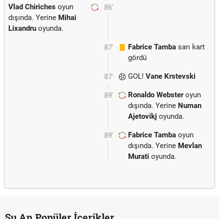
Vlad Chiriches
oyun
86'
dışında. Yerine
Mihai
Lixandru
oyunda.
Fabrice Tamba
sarı kart
87'
gördü
GOL!
Vane Krstevski
87'
Ronaldo Webster
oyun
89'
dışında. Yerine
Numan
Ajetovikj
oyunda.
Fabrice Tamba
oyun
89'
dışında. Yerine
Mevlan
Murati
oyunda.
Şu An Popüler İçerikler