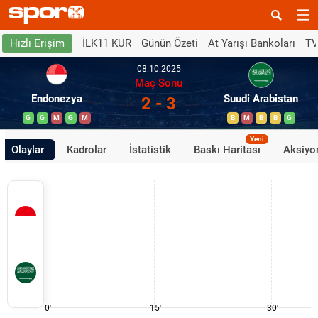
İLK11 KUR
Günün Özeti
At Yarışı Bankoları
TV
Hızlı Erişim
08.10.2025
Maç Sonu
Endonezya
Suudi Arabistan
2 - 3
G
G
M
G
M
B
M
B
B
G
Yeni
Olaylar
Kadrolar
İstatistik
Baskı Haritası
Aksiyon
0'
15'
30'