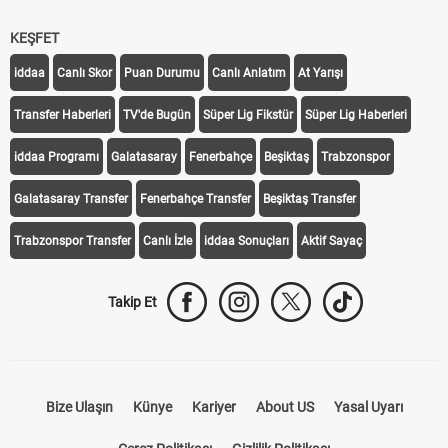
KEŞFET
iddaa
Canlı Skor
Puan Durumu
Canlı Anlatım
At Yarışı
Transfer Haberleri
TV'de Bugün
Süper Lig Fikstür
Süper Lig Haberleri
iddaa Programı
Galatasaray
Fenerbahçe
Beşiktaş
Trabzonspor
Galatasaray Transfer
Fenerbahçe Transfer
Beşiktaş Transfer
Trabzonspor Transfer
Canlı İzle
iddaa Sonuçları
Aktif Sayaç
Takip Et
Bize Ulaşın
Künye
Kariyer
About US
Yasal Uyarı