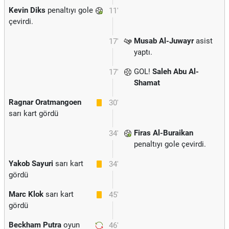
Kevin Diks
penaltıyı gole
11'
çevirdi.
Musab Al-Juwayr
asist
17'
yaptı.
GOL!
Saleh Abu Al-
17'
Shamat
Ragnar Oratmangoen
30'
sarı kart gördü
Firas Al-Buraikan
34'
penaltıyı gole çevirdi.
Yakob Sayuri
sarı kart
34'
gördü
Marc Klok
sarı kart
45'
gördü
Beckham Putra
oyun
46'