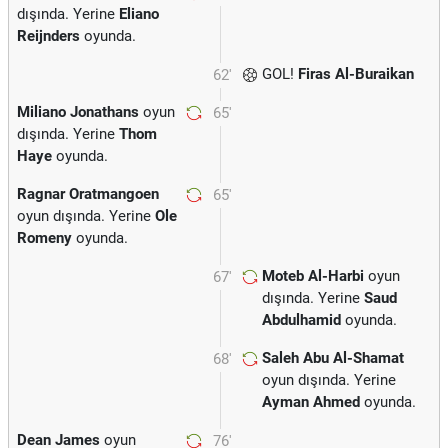
dışında. Yerine
Eliano
Reijnders
oyunda.
GOL!
Firas Al-Buraikan
62'
Miliano Jonathans
oyun
65'
dışında. Yerine
Thom
Haye
oyunda.
Ragnar Oratmangoen
65'
oyun dışında. Yerine
Ole
Romeny
oyunda.
Moteb Al-Harbi
oyun
67'
dışında. Yerine
Saud
Abdulhamid
oyunda.
Saleh Abu Al-Shamat
68'
oyun dışında. Yerine
Ayman Ahmed
oyunda.
Dean James
oyun
76'