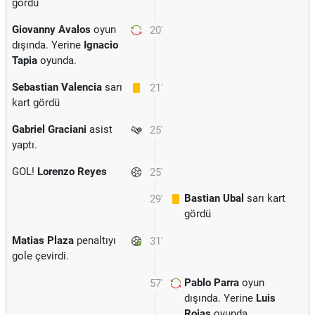
gördü
Giovanny Avalos
oyun
20'
dışında. Yerine
Ignacio
Tapia
oyunda.
Sebastian Valencia
sarı
21'
kart gördü
Gabriel Graciani
asist
25'
yaptı.
GOL!
Lorenzo Reyes
25'
Bastian Ubal
sarı kart
29'
gördü
Matias Plaza
penaltıyı
31'
gole çevirdi.
Pablo Parra
oyun
57'
dışında. Yerine
Luis
Rojas
oyunda.