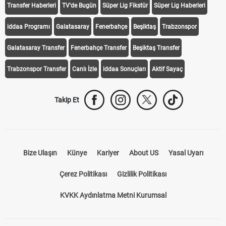
Transfer Haberleri
TV'de Bugün
Süper Lig Fikstür
Süper Lig Haberleri
iddaa Programı
Galatasaray
Fenerbahçe
Beşiktaş
Trabzonspor
Galatasaray Transfer
Fenerbahçe Transfer
Beşiktaş Transfer
Trabzonspor Transfer
Canlı İzle
iddaa Sonuçları
Aktif Sayaç
Takip Et
Bize Ulaşın
Künye
Kariyer
About US
Yasal Uyarı
Çerez Politikası
Gizlilik Politikası
KVKK Aydınlatma Metni Kurumsal