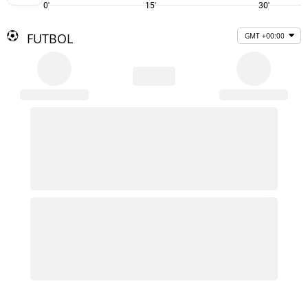
0'
15'
30'
FUTBOL
GMT +00:00