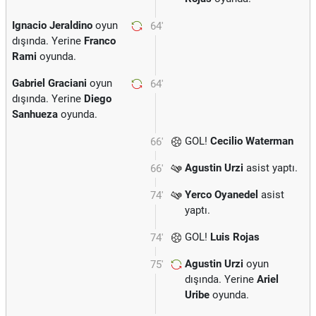
Ignacio Jeraldino
oyun
64'
dışında. Yerine
Franco
Rami
oyunda.
Gabriel Graciani
oyun
64'
dışında. Yerine
Diego
Sanhueza
oyunda.
GOL!
Cecilio Waterman
66'
Agustin Urzi
asist yaptı.
66'
Yerco Oyanedel
asist
74'
yaptı.
GOL!
Luis Rojas
74'
Agustin Urzi
oyun
75'
dışında. Yerine
Ariel
Uribe
oyunda.