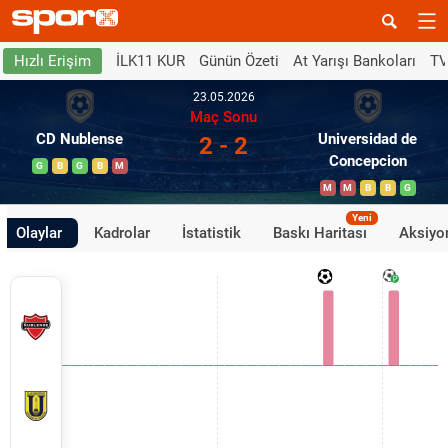
İLK11 KUR
Günün Özeti
At Yarışı Bankoları
TV
Hızlı Erişim
23.05.2026
Maç Sonu
CD Nublense
Universidad de
2 - 2
Concepcion
G
B
G
B
M
M
M
B
B
G
Yeni
Olaylar
Kadrolar
İstatistik
Baskı Haritası
Aksiyon