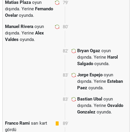
Matias Plaza
oyun
79'
dışında. Yerine
Fernando
Ovelar
oyunda.
Manuel Rivera
oyun
80'
dışında. Yerine
Alex
Valdes
oyunda.
Bryan Ogaz
oyun
82'
dışında. Yerine
Harol
Salgado
oyunda.
Jorge Espejo
oyun
83'
dışında. Yerine
Esteban
Paez
oyunda.
Bastian Ubal
oyun
83'
dışında. Yerine
Osvaldo
Gonzalez
oyunda.
Franco Rami
sarı kart
89'
gördü