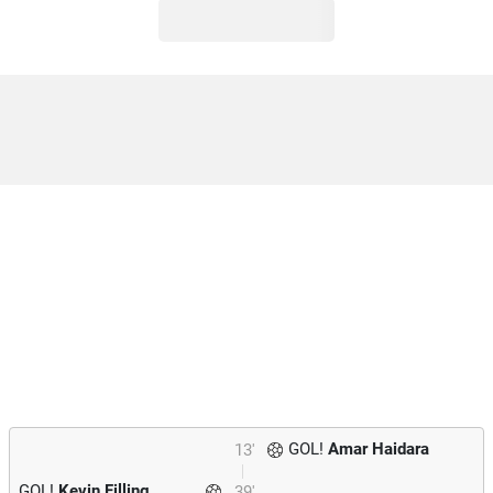
GOL!
Amar Haidara
13'
GOL!
Kevin Filling
39'