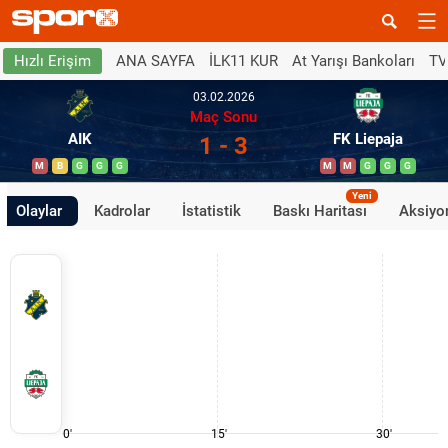
ANA SAYFA
İLK11 KUR
At Yarışı Bankoları
TV
Hızlı Erişim
03.02.2026
Maç Sonu
AIK
FK Liepaja
1 - 3
M
B
G
G
G
M
M
G
G
G
Yeni
Olaylar
Kadrolar
İstatistik
Baskı Haritası
Aksiyon
0'
15'
30'