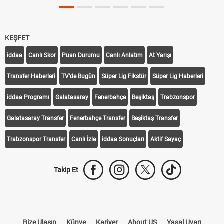
KEŞFET
iddaa
Canlı Skor
Puan Durumu
Canlı Anlatım
At Yarışı
Transfer Haberleri
TV'de Bugün
Süper Lig Fikstür
Süper Lig Haberleri
iddaa Programı
Galatasaray
Fenerbahçe
Beşiktaş
Trabzonspor
Galatasaray Transfer
Fenerbahçe Transfer
Beşiktaş Transfer
Trabzonspor Transfer
Canlı İzle
iddaa Sonuçları
Aktif Sayaç
Takip Et
Bize Ulaşın
Künye
Kariyer
About US
Yasal Uyarı