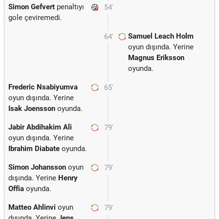
Simon Gefvert
penaltıyı
54'
gole çeviremedi.
Samuel Leach Holm
64'
oyun dışında. Yerine
Magnus Eriksson
oyunda.
Frederic Nsabiyumva
65'
oyun dışında. Yerine
Isak Joensson
oyunda.
Jabir Abdihakim Ali
79'
oyun dışında. Yerine
Ibrahim Diabate
oyunda.
Simon Johansson
oyun
79'
dışında. Yerine
Henry
Offia
oyunda.
Matteo Ahlinvi
oyun
79'
dışında. Yerine
Jens