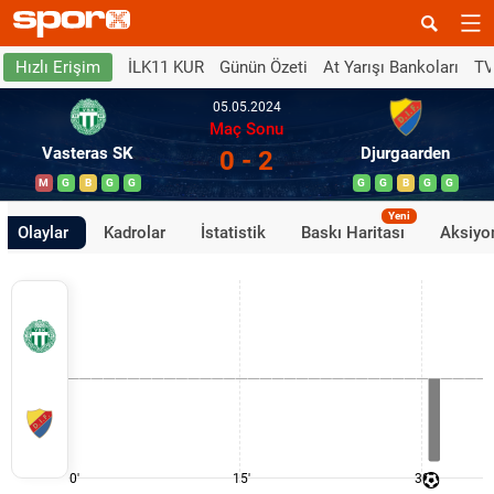
İLK11 KUR
Günün Özeti
At Yarışı Bankoları
TV
Hızlı Erişim
05.05.2024
Maç Sonu
Vasteras SK
Djurgaarden
0 - 2
M
G
B
G
G
G
G
B
G
G
Yeni
Olaylar
Kadrolar
İstatistik
Baskı Haritası
Aksiyon
0'
15'
30'