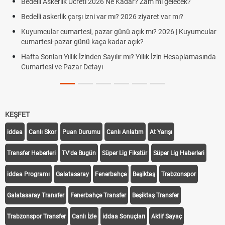
Bedelli Askerlik Ücreti 2026 Ne Kadar? Zam mı gelecek?
Bedelli askerlik çarşı izni var mı? 2026 ziyaret var mı?
Kuyumcular cumartesi, pazar günü açık mı? 2026 | Kuyumcular
cumartesi-pazar günü kaça kadar açık?
Hafta Sonları Yıllık İzinden Sayılır mı? Yıllık İzin Hesaplamasında
Cumartesi ve Pazar Detayı
KEŞFET
iddaa
Canlı Skor
Puan Durumu
Canlı Anlatım
At Yarışı
Transfer Haberleri
TV'de Bugün
Süper Lig Fikstür
Süper Lig Haberleri
iddaa Programı
Galatasaray
Fenerbahçe
Beşiktaş
Trabzonspor
Galatasaray Transfer
Fenerbahçe Transfer
Beşiktaş Transfer
Trabzonspor Transfer
Canlı İzle
iddaa Sonuçları
Aktif Sayaç