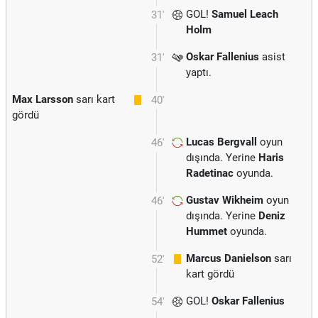
GOL!
Samuel Leach
31'
Holm
Oskar Fallenius
asist
31'
yaptı.
Max Larsson
sarı kart
40'
gördü
Lucas Bergvall
oyun
46'
dışında. Yerine
Haris
Radetinac
oyunda.
Gustav Wikheim
oyun
46'
dışında. Yerine
Deniz
Hummet
oyunda.
Marcus Danielson
sarı
52'
kart gördü
GOL!
Oskar Fallenius
54'