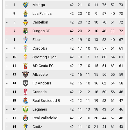
-
Malaga
42
21
10
11
75
52
73
4
-
Las Palmas
42
20
13
9
57
40
73
5
-
Castellon
42
20
12
10
70
51
72
6
-
Burgos CF
42
20
12
10
48
33
72
7
-
Eibar
42
19
10
13
52
40
67
8
-
Cordoba
42
17
10
15
57
61
61
9
-
Sporting Gijon
42
18
7
17
60
54
61
10
-
AD Ceuta FC
42
17
10
15
51
63
61
11
-
Albacete
42
16
11
15
56
55
59
12
-
FC Andorra
42
16
10
16
62
54
58
13
-
Granada
42
12
12
18
50
56
48
14
-
Real Sociedad B
42
12
11
19
52
61
47
15
-
Leganes
42
11
13
18
43
51
46
16
-
Real Valladolid
42
12
10
20
44
57
46
17
-
Cadiz
42
11
10
21
41
61
43
18