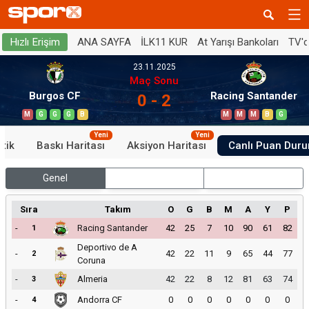
ANA SAYFA
İLK11 KUR
At Yarışı Bankoları
TV'
Hızlı Erişim
23.11.2025
Maç Sonu
Burgos CF
Racing Santander
0 - 2
M
G
G
G
B
M
M
M
B
G
Yeni
Yeni
stik
Baskı Haritası
Aksiyon Haritası
Canlı Puan Dur
Genel
İç Saha
Dış Saha
Sıra
Takım
O
G
B
M
A
Y
P
-
Racing Santander
42
25
7
10
90
61
82
1
Deportivo de A
-
42
22
11
9
65
44
77
2
Coruna
-
Almeria
42
22
8
12
81
63
74
3
-
Andorra CF
0
0
0
0
0
0
0
4