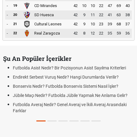
-
CD Mirandes
42
10
10
22
47
69
40
19
-
SD Huesca
42
9
11
22
41
63
38
20
-
Cultural Leones
42
9
10
23
39
68
37
21
-
Real Zaragoza
42
8
12
22
35
59
36
22
Şu An Popüler İçerikler
Futbolda Asist Nedir? Bir Pozisyonun Asist Sayılma Kriterleri
Endirekt Serbest Vuruş Nedir? Hangi Durumlarda Verilir?
Bonservis Nedir? Futbolda Bonservis Sistemi Nasıl İşler?
Jübile Maçı Nedir? Futbolda Jübile Yapmak Ne Anlama Gelir?
Futbolda Averaj Nedir? Genel Averaj ve İkili Averaj Arasındaki
Farklar