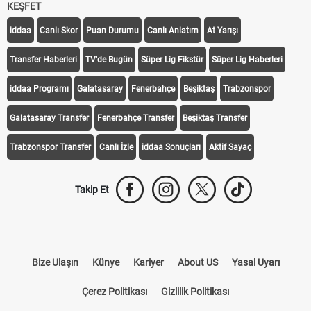
KEŞFET
iddaa
Canlı Skor
Puan Durumu
Canlı Anlatım
At Yarışı
Transfer Haberleri
TV'de Bugün
Süper Lig Fikstür
Süper Lig Haberleri
iddaa Programı
Galatasaray
Fenerbahçe
Beşiktaş
Trabzonspor
Galatasaray Transfer
Fenerbahçe Transfer
Beşiktaş Transfer
Trabzonspor Transfer
Canlı İzle
iddaa Sonuçları
Aktif Sayaç
Takip Et
Bize Ulaşın
Künye
Kariyer
About US
Yasal Uyarı
Çerez Politikası
Gizlilik Politikası