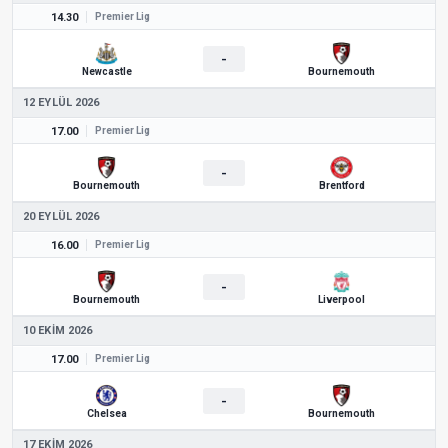
14.30
Premier Lig
-
Newcastle
Bournemouth
12 EYLÜL 2026
17.00
Premier Lig
-
Bournemouth
Brentford
20 EYLÜL 2026
16.00
Premier Lig
-
Bournemouth
Liverpool
10 EKIM 2026
17.00
Premier Lig
-
Chelsea
Bournemouth
17 EKIM 2026