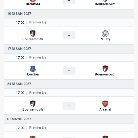
-
Brentford
Bournemouth
10 NISAN 2027
17.00
Premier Lig
-
Bournemouth
M.City
17 NISAN 2027
17.00
Premier Lig
-
Everton
Bournemouth
24 NISAN 2027
17.00
Premier Lig
-
Bournemouth
Arsenal
01 MAYIS 2027
17.00
Premier Lig