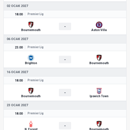
02 OCAK 2027
18.00
Premier Lig
-
Bournemouth
Aston Villa
06 OCAK 2027
23.00
Premier Lig
-
Brighton
Bournemouth
16 OCAK 2027
18.00
Premier Lig
-
Bournemouth
Ipswich Town
23 OCAK 2027
18.00
Premier Lig
-
N. Forest
Bournemouth