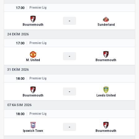
17.00
Premier Lig
-
Bournemouth
Sunderland
24 EKIM 2026
17.00
Premier Lig
-
M. United
Bournemouth
31 EKIM 2026
18.00
Premier Lig
-
Bournemouth
Leeds United
07 KASIM 2026
18.00
Premier Lig
-
Ipswich Town
Bournemouth