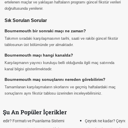
ertelenen maçlar ve yaklaşan haftaların programı güncel fikstür verileri
doğrultusunda yenilenir.
Sık Sorulan Sorular
Bournemouth bir sonraki maçı ne zaman?
Takımın sıradaki karşılaşmasının tarihi, saati ve rakibi güncel fikstür
tablosunun üst bölümünde yer almaktadır.
Bournemouth maçı hangi kanalda?
Karşılaşmanın yayıncı kuruluşu belli olduğunda ilgili maç satırında
kanal bilgisi gösterilmektedir.
Bournemouth maç sonuçlarını nereden görebilirim?
Tamamlanan karşılaşmaların skorlarını ve geçmiş haftalardaki maç
sonuçlarını aynı fikstür tablosu üzerinden inceleyebilirsiniz.
Şu An Popüler İçerikler
Çeyrek ne kadar? Çeyrek altın fiyatı kaç TL?