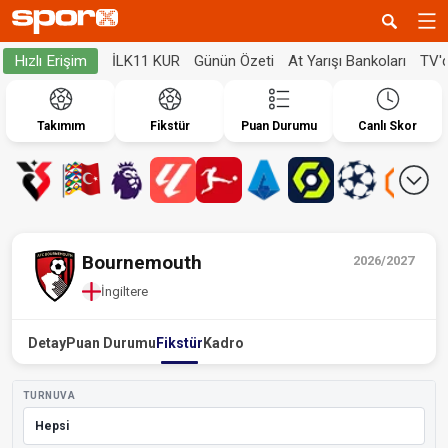
İLK11 KUR
Günün Özeti
At Yarışı Bankoları
TV'
Hızlı Erişim
Takımım
Fikstür
Puan Durumu
Canlı Skor
Bournemouth
2026/2027
İngiltere
Detay
Puan Durumu
Fikstür
Kadro
TURNUVA