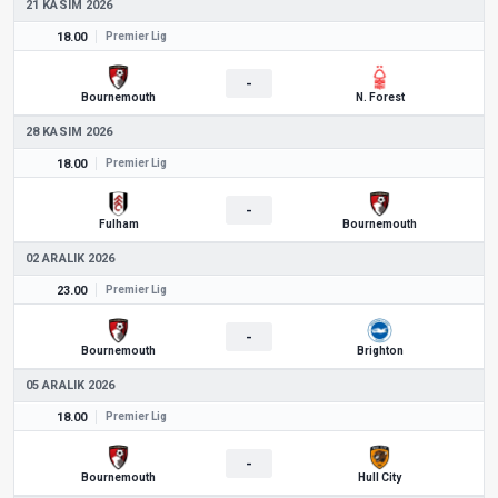
21 KASIM 2026
18.00
Premier Lig
-
Bournemouth
N. Forest
28 KASIM 2026
18.00
Premier Lig
-
Fulham
Bournemouth
02 ARALIK 2026
23.00
Premier Lig
-
Bournemouth
Brighton
05 ARALIK 2026
18.00
Premier Lig
-
Bournemouth
Hull City