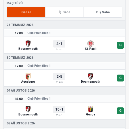
MAÇ TÜRÜ
Genel
İç Saha
Dış Saha
24 TEMMUZ 2026
17.00
Club Friendlies 1
4-1
Bournemouth
St. Pauli
İY: 2-1
30 TEMMUZ 2026
17.00
Club Friendlies 1
2-5
Augsburg
Bournemouth
İY: 0-3
04 AĞUSTOS 2026
15.00
Club Friendlies 1
10-1
Bournemouth
Genoa
İY: 4-1
08 AĞUSTOS 2026