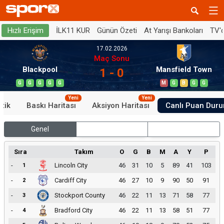
İLK11 KUR
Günün Özeti
At Yarışı Bankoları
TV'
Hızlı Erişim
17.02.2026
Maç Sonu
Blackpool
Mansfield Town
1 - 0
G
G
G
G
G
M
G
B
G
G
Yeni
Yeni
stik
Baskı Haritası
Aksiyon Haritası
Canlı Puan Dur
Genel
İç Saha
Dış Saha
Sıra
Takım
O
G
B
M
A
Y
P
-
Lincoln City
46
31
10
5
89
41
103
1
-
Cardiff City
46
27
10
9
90
50
91
2
-
Stockport County
46
22
11
13
71
58
77
3
-
Bradford City
46
22
11
13
58
51
77
4