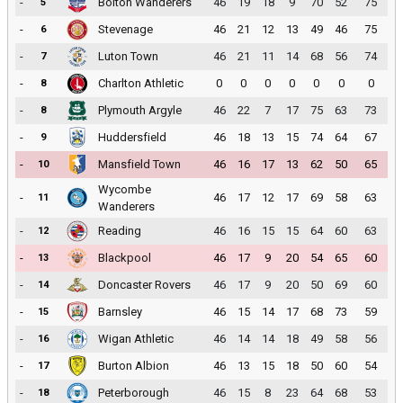
-
Bolton Wanderers
46
19
18
9
70
52
75
5
-
Stevenage
46
21
12
13
49
46
75
6
-
Luton Town
46
21
11
14
68
56
74
7
-
Charlton Athletic
0
0
0
0
0
0
0
8
-
Plymouth Argyle
46
22
7
17
75
63
73
8
-
Huddersfield
46
18
13
15
74
64
67
9
-
Mansfield Town
46
16
17
13
62
50
65
10
Wycombe
-
46
17
12
17
69
58
63
11
Wanderers
-
Reading
46
16
15
15
64
60
63
12
-
Blackpool
46
17
9
20
54
65
60
13
-
Doncaster Rovers
46
17
9
20
50
69
60
14
-
Barnsley
46
15
14
17
68
73
59
15
-
Wigan Athletic
46
14
14
18
49
58
56
16
-
Burton Albion
46
13
15
18
50
60
54
17
-
Peterborough
46
15
8
23
64
68
53
18