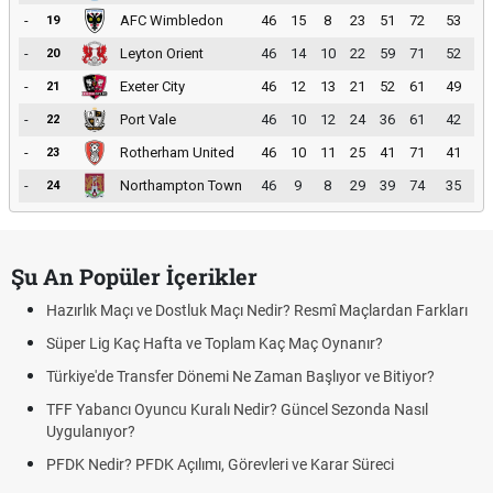
-
AFC Wimbledon
46
15
8
23
51
72
53
19
-
Leyton Orient
46
14
10
22
59
71
52
20
-
Exeter City
46
12
13
21
52
61
49
21
-
Port Vale
46
10
12
24
36
61
42
22
-
Rotherham United
46
10
11
25
41
71
41
23
-
Northampton Town
46
9
8
29
39
74
35
24
Şu An Popüler İçerikler
Hazırlık Maçı ve Dostluk Maçı Nedir? Resmî Maçlardan Farkları
Süper Lig Kaç Hafta ve Toplam Kaç Maç Oynanır?
Türkiye'de Transfer Dönemi Ne Zaman Başlıyor ve Bitiyor?
TFF Yabancı Oyuncu Kuralı Nedir? Güncel Sezonda Nasıl
Uygulanıyor?
PFDK Nedir? PFDK Açılımı, Görevleri ve Karar Süreci