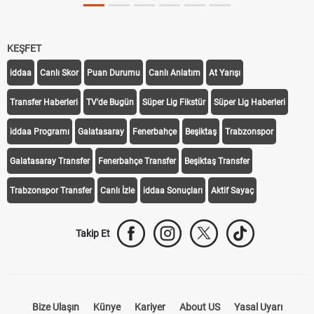
KEŞFET
iddaa
Canlı Skor
Puan Durumu
Canlı Anlatım
At Yarışı
Transfer Haberleri
TV'de Bugün
Süper Lig Fikstür
Süper Lig Haberleri
iddaa Programı
Galatasaray
Fenerbahçe
Beşiktaş
Trabzonspor
Galatasaray Transfer
Fenerbahçe Transfer
Beşiktaş Transfer
Trabzonspor Transfer
Canlı İzle
iddaa Sonuçları
Aktif Sayaç
Takip Et
Bize Ulaşın
Künye
Kariyer
About US
Yasal Uyarı