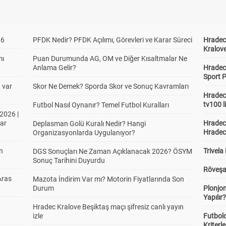
26
PFDK Nedir? PFDK Açılımı, Görevleri ve Karar Süreci
Hradec 
Kralove
mı
Puan Durumunda AG, OM ve Diğer Kısaltmalar Ne
Anlama Gelir?
Hradec 
Sport P
t var
Skor Ne Demek? Sporda Skor ve Sonuç Kavramları
Hradec 
tv100 l
Futbol Nasıl Oynanır? Temel Futbol Kuralları
2026 |
ar
Hradec 
Deplasman Golü Kuralı Nedir? Hangi
Hradec
Organizasyonlarda Uygulanıyor?
in
Trivela
DGS Sonuçları Ne Zaman Açıklanacak 2026? ÖSYM
Sonuç Tarihini Duyurdu
Röveşa
Aras
Mazota İndirim Var mı? Motorin Fiyatlarında Son
Durum
Plonjon
Yapılır
Hradec Kralove Beşiktaş maçı şifresiz canlı yayın
izle
Futbold
Kriterle