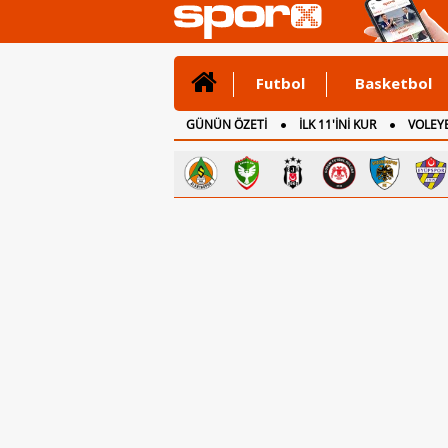
Futbol
Basketbol
GÜNÜN ÖZETİ
İLK 11'İNİ KUR
VOLEYB
CANLI ANLATIM
İNGİLTERE