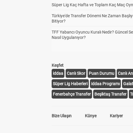
Süper Lig Kaç Hafta ve Toplam Kaç Maç Oyn
Türkiye'de Transfer Dönemi Ne Zaman Başlıy
Bitiyor?
TFF Yabancı Oyuncu Kuralı Nedir? Güncel S
Nasıl Uygulanıyor?
Keşfet
iddaa
Canlı Skor
Puan Durumu
Canlı An
Süper Lig Haberleri
iddaa Programı
Gala
Fenerbahçe Transfer
Beşiktaş Transfer
T
Bize Ulaşın
Künye
Kariyer