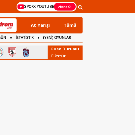
SPORX YOUTUBE
Abone Ol
At Yarışı
Tümü
GÜN
İSTATİSTİK
(YENİ) OYUNLAR
Puan Durumu
Fikstür