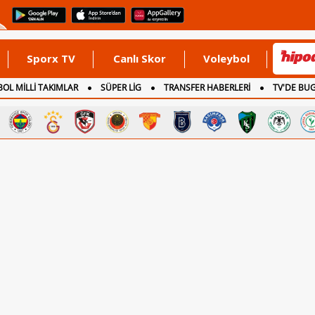
Sporx TV
Canlı Skor
Voleybol
OL MİLLİ TAKIMLAR
SÜPER LİG
TRANSFER HABERLERİ
TV'DE BU