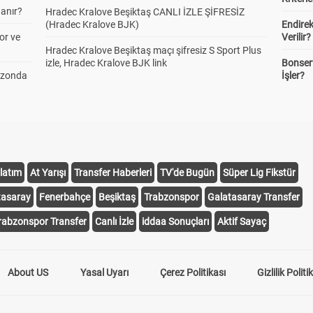
anır?
Hradec Kralove Beşiktaş CANLI İZLE ŞİFRESİZ
(Hradec Kralove BJK)
Endire
or ve
Verilir?
Hradec Kralove Beşiktaş maçı şifresiz S Sport Plus
izle, Hradec Kralove BJK link
Bonserv
ezonda
İşler?
latım
At Yarışı
Transfer Haberleri
TV'de Bugün
Süper Lig Fikstür
tasaray
Fenerbahçe
Beşiktaş
Trabzonspor
Galatasaray Transfer
rabzonspor Transfer
Canlı İzle
iddaa Sonuçları
Aktif Sayaç
About US
Yasal Uyarı
Çerez Politikası
Gizlilik Politi