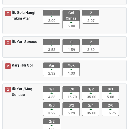
İlk Golü Hangi
1
Gol
2
2
Takım Atar
Olmaz
2.00
2.07
5.08
İlk Yarı Sonucu
1
0
2
2
3.53
1.59
3.69
Karşılıklı Gol
Var
Yok
2
2.32
1.33
İlk Yarı/Maç
1/1
1/0
1/2
0/1
2
Sonucu
4.33
16.70
35.00
5.08
0/0
0/2
2/1
2/0
3.22
5.29
35.00
16.75
2/2