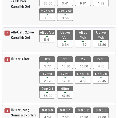
ve İlk Yarı
35.00
3.41
9.81
1.72
Karşılıklı Gol
2 ve Var
2 ve Yok
35.00
3.56
Altı/Üstü 2,5 ve
Alt ve Var
Üst ve
Alt ve
Üst ve
2
Karşılıklı Gol
Var
Yok
Yok
5.41
3.34
1.37
13.80
İlk Yarı Skoru
0:0
1:1
2:2
Ev 1:0
2
1.77
10.80
66.00
4.40
Ev 2:0
Ev 2:1
Dep 1:0
Dep 2:0
20.70
52.00
4.56
22.45
Dep 2:1
diğer
54.00
47.50
İlk Yarı/Maç
0-0 0-0
0-0 0-1
0-0 0-2
0-0 0-3
2
Sonucu Skorları
4.14
7.57
26.50
88.00