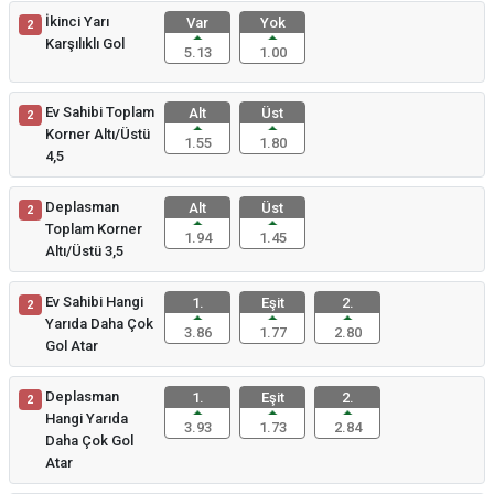
İkinci Yarı
Var
Yok
2
Karşılıklı Gol
5.13
1.00
Ev Sahibi Toplam
Alt
Üst
2
Korner Altı/Üstü
1.55
1.80
4,5
Deplasman
Alt
Üst
2
Toplam Korner
1.94
1.45
Altı/Üstü 3,5
Ev Sahibi Hangi
1.
Eşit
2.
2
Yarıda Daha Çok
3.86
1.77
2.80
Gol Atar
Deplasman
1.
Eşit
2.
2
Hangi Yarıda
3.93
1.73
2.84
Daha Çok Gol
Atar