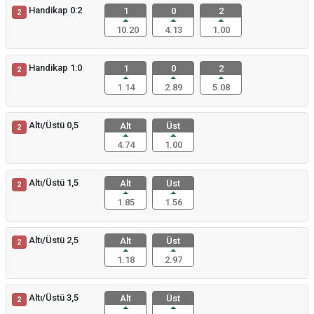
Handikap 0:2
1
0
2
2
10.20
4.13
1.00
Handikap 1:0
1
0
2
2
1.14
2.89
5.08
Altı/Üstü 0,5
Alt
Üst
2
4.74
1.00
Altı/Üstü 1,5
Alt
Üst
2
1.85
1.56
Altı/Üstü 2,5
Alt
Üst
2
1.18
2.97
Altı/Üstü 3,5
Alt
Üst
2