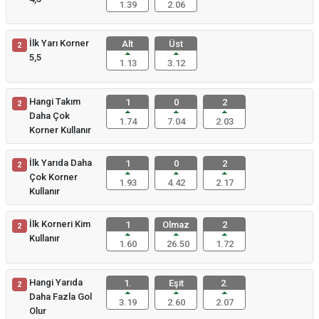
1.39
2.06
İlk Yarı Korner
Alt
Üst
2
5,5
1.13
3.12
Hangi Takım
1
0
2
2
Daha Çok
1.74
7.04
2.03
Korner Kullanır
İlk Yarıda Daha
1
0
2
2
Çok Korner
1.93
4.42
2.17
Kullanır
İlk Korneri Kim
1
Olmaz
2
2
Kullanır
1.60
26.50
1.72
Hangi Yarıda
1.
Eşit
2.
2
Daha Fazla Gol
3.19
2.60
2.07
Olur