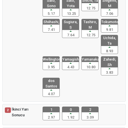
Sato,
Sato,
Shichi, Ta
Shigemi,
Sono
Yota
M
12.75
5.17
13.25
7.06
Shiihashi,
Sugiura,
Tashiro,
Tokumoto,
S
M
7.41
9.81
7.64
12.75
Uchida,
Ta
8.93
Wellington
Yamagishi,
Yamanaka,
Zahedi,
Sh
3.95
4.43
10.80
3.83
dos
Santos
4.07
İkinci Yarı
1
0
2
2
Sonucu
2.97
1.92
3.09