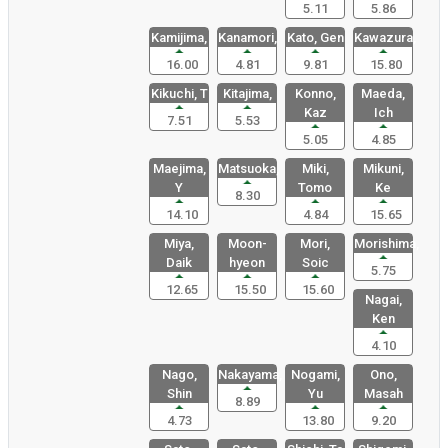
5.11
5.86
Kamijima,
Kanamori,
Kato, Gen
Kawazura,
16.00
4.81
9.81
15.80
Kikuchi, T
Kitajima,
Konno,
Maeda,
Kaz
Ich
7.51
5.53
5.05
4.85
Maejima,
Matsuoka,
Miki,
Mikuni,
Y
Tomo
Ke
8.30
14.10
4.84
15.65
Miya,
Moon-
Mori,
Morishima,
Daik
hyeon
Soic
5.75
12.65
15.50
15.60
Nagai,
Ken
4.10
Nago,
Nakayama,
Nogami,
Ono,
Shin
Yu
Masah
8.89
4.73
13.80
9.20