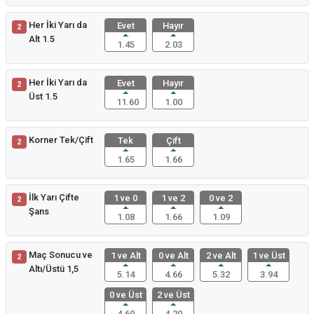
Her İki Yarı da
Evet
Hayır
2
Alt 1.5
1.45
2.03
Her İki Yarı da
Evet
Hayır
2
Üst 1.5
11.60
1.00
Korner Tek/Çift
Tek
Çift
2
1.65
1.66
İlk Yarı Çifte
1 ve 0
1 ve 2
0 ve 2
2
Şans
1.08
1.66
1.09
Maç Sonucu ve
1 ve Alt
0 ve Alt
2 ve Alt
1 ve Üst
2
Altı/Üstü 1,5
5.14
4.66
5.32
3.94
0 ve Üst
2 ve Üst
4.60
4.20