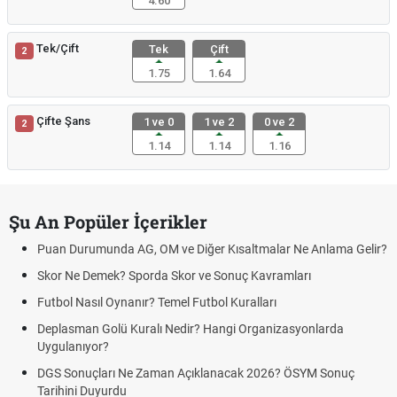
4.60
Tek/Çift
Tek
Çift
2
1.75
1.64
Çifte Şans
1 ve 0
1 ve 2
0 ve 2
2
1.14
1.14
1.16
Şu An Popüler İçerikler
Puan Durumunda AG, OM ve Diğer Kısaltmalar Ne Anlama Gelir?
Skor Ne Demek? Sporda Skor ve Sonuç Kavramları
Futbol Nasıl Oynanır? Temel Futbol Kuralları
Deplasman Golü Kuralı Nedir? Hangi Organizasyonlarda
Uygulanıyor?
DGS Sonuçları Ne Zaman Açıklanacak 2026? ÖSYM Sonuç
Tarihini Duyurdu