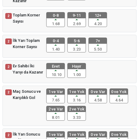
Kazanır
Toplam Korner
0-8
9-11
12+
2
Sayısı
1.68
2.69
4.20
İlk Yarı Toplam
0-4
5-6
7+
2
Korner Sayısı
1.40
3.23
5.50
Ev Sahibi İki
Evet
Hayır
2
Yarıyı da Kazanır
10.10
1.00
Maç Sonucu ve
1 ve Var
1 ve Yok
0 ve Var
0 ve Yok
2
Karşılıklı Gol
7.65
3.16
4.58
4.64
2 ve Var
2 ve Yok
8.01
3.33
İlk Yarı Sonucu
1 ve Var
1 ve Yok
0 ve Var
0 ve Yok
2