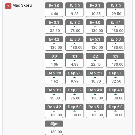
Maç Skoru
Ev 1:0
Ev 2:0
Ev 2:1
Ev 3:0
2
4.46
9.28
10.35
29.50
Ev 3:1
Ev 3:2
Ev 4:0
Ev 4:1
32.50
73.00
130.00
130.00
Ev 4:2
Ev 5:0
Ev 5:1
Ev 6:0
130.00
130.00
130.00
130.00
0:0
1:1
2:2
3:3
4.06
4.88
22.45
130.00
Dep 1:0
Dep 2:0
Dep 2:1
Dep 3:0
4.62
9.99
10.70
32.50
Dep 3:1
Dep 3:2
Dep 4:0
Dep 4:1
35.00
76.00
130.00
130.00
Dep 4:2
Dep 5:0
Dep 5:1
Dep 6:0
130.00
130.00
130.00
130.00
diğer
130.00