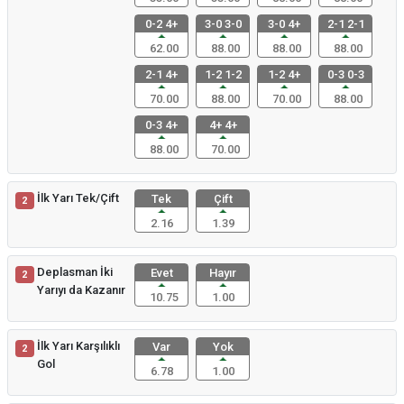
0-2 4+
3-0 3-0
3-0 4+
2-1 2-1
62.00
88.00
88.00
88.00
2-1 4+
1-2 1-2
1-2 4+
0-3 0-3
70.00
88.00
70.00
88.00
0-3 4+
4+ 4+
88.00
70.00
İlk Yarı Tek/Çift
Tek
Çift
2
2.16
1.39
Deplasman İki
Evet
Hayır
2
Yarıyı da Kazanır
10.75
1.00
İlk Yarı Karşılıklı
Var
Yok
2
Gol
6.78
1.00