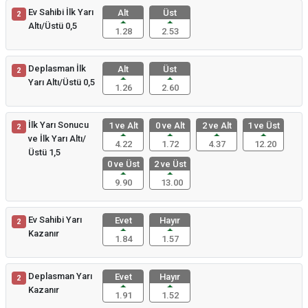
Ev Sahibi İlk Yarı
Alt
Üst
2
Altı/Üstü 0,5
1.28
2.53
Deplasman İlk
Alt
Üst
2
Yarı Altı/Üstü 0,5
1.26
2.60
İlk Yarı Sonucu
1 ve Alt
0 ve Alt
2 ve Alt
1 ve Üst
2
ve İlk Yarı Altı/
4.22
1.72
4.37
12.20
Üstü 1,5
0 ve Üst
2 ve Üst
9.90
13.00
Ev Sahibi Yarı
Evet
Hayır
2
Kazanır
1.84
1.57
Deplasman Yarı
Evet
Hayır
2
Kazanır
1.91
1.52