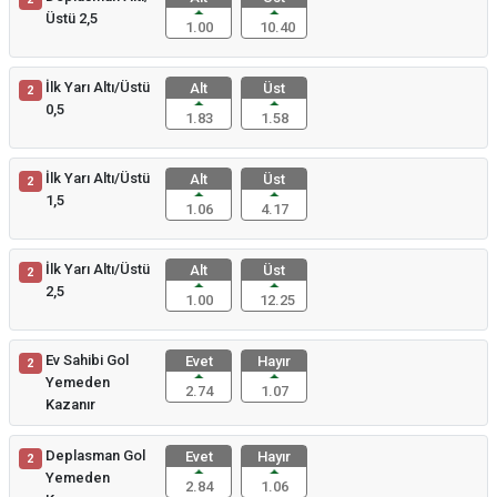
Üstü 2,5
1.00
10.40
İlk Yarı Altı/Üstü
Alt
Üst
2
0,5
1.83
1.58
İlk Yarı Altı/Üstü
Alt
Üst
2
1,5
1.06
4.17
İlk Yarı Altı/Üstü
Alt
Üst
2
2,5
1.00
12.25
Ev Sahibi Gol
Evet
Hayır
2
Yemeden
2.74
1.07
Kazanır
Deplasman Gol
Evet
Hayır
2
Yemeden
2.84
1.06