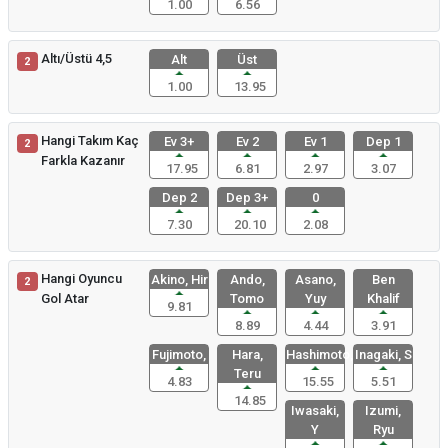
1.00
6.56
Altı/Üstü 4,5
Alt
Üst
2
1.00
13.95
Hangi Takım Kaç
Ev 3+
Ev 2
Ev 1
Dep 1
2
Farkla Kazanır
17.95
6.81
2.97
3.07
Dep 2
Dep 3+
0
7.30
20.10
2.08
Hangi Oyuncu
Akino, Hir
Ando,
Asano,
Ben
2
Gol Atar
Tomo
Yuy
Khalif
9.81
8.89
4.44
3.91
Fujimoto,
Hara,
Hashimoto,
Inagaki, S
Teru
4.83
15.55
5.51
14.85
Iwasaki,
Izumi,
Y
Ryu