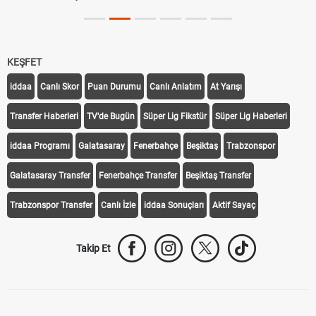
KEŞFET
iddaa
Canlı Skor
Puan Durumu
Canlı Anlatım
At Yarışı
Transfer Haberleri
TV'de Bugün
Süper Lig Fikstür
Süper Lig Haberleri
iddaa Programı
Galatasaray
Fenerbahçe
Beşiktaş
Trabzonspor
Galatasaray Transfer
Fenerbahçe Transfer
Beşiktaş Transfer
Trabzonspor Transfer
Canlı İzle
iddaa Sonuçları
Aktif Sayaç
Takip Et