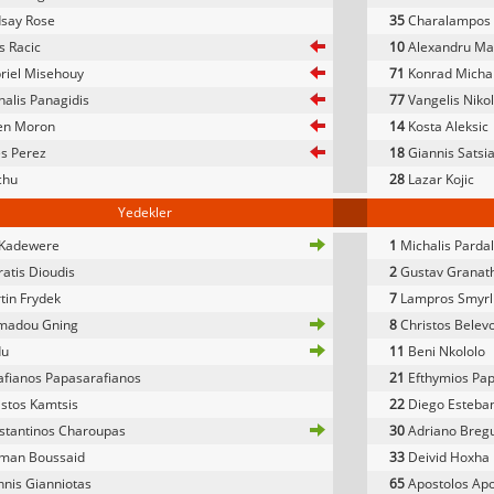
say Rose
35
Charalampos 
 Racic
10
Alexandru Ma
riel Misehouy
71
Konrad Micha
alis Panagidis
77
Vangelis Niko
en Moron
14
Kosta Aleksic
s Perez
18
Giannis Satsi
hu
28
Lazar Kojic
Yedekler
 Kadewere
1
Michalis Parda
atis Dioudis
2
Gustav Granat
in Frydek
7
Lampros Smyrl
adou Gning
8
Christos Belev
u
11
Beni Nkololo
fianos Papasarafianos
21
Efthymios Pap
stos Kamtsis
22
Diego Esteba
stantinos Charoupas
30
Adriano Breg
man Boussaid
33
Deivid Hoxha
nis Gianniotas
65
Apostolos Apo