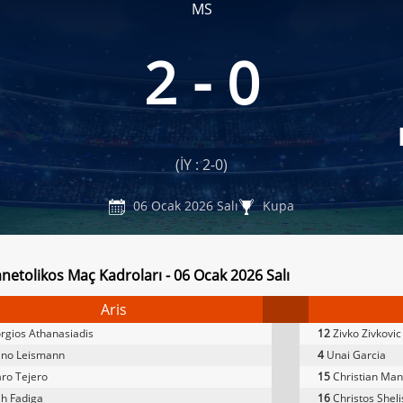
MS
2 - 0
(İY : 2-0)
06 Ocak 2026 Salı
Kupa
anetolikos Maç Kadroları - 06 Ocak 2026 Salı
Aris
gios Athanasiadis
12
Zivko Zivkovic
ano Leismann
4
Unai Garcia
ro Tejero
15
Christian Man
h Fadiga
16
Christos Sheli