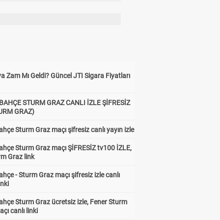
a Zam Mı Geldi? Güncel JTI Sigara Fiyatları
BAHÇE STURM GRAZ CANLI İZLE ŞİFRESİZ
TURM GRAZ)
hçe Sturm Graz maçı şifresiz canlı yayın izle
ahçe Sturm Graz maçı ŞİFRESİZ tv100 İZLE,
rm Graz link
hçe - Sturm Graz maçı şifresiz izle canlı
inki
hçe Sturm Graz ücretsiz izle, Fener Sturm
çı canlı linki