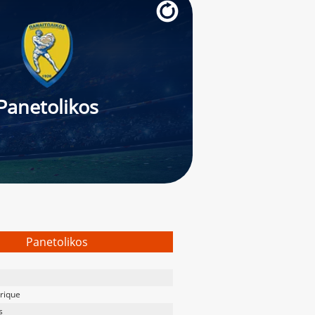
Panetolikos
Panetolikos
rique
s