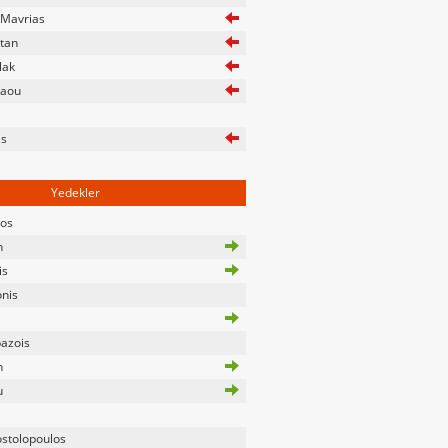
Mavrias
tan
lak
laou
as
Yedekler
los
h
is
onis
azois
n
u
stolopoulos