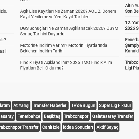
Altın Y
zle,
Açık Lise Kayıtları Ne Zaman 2026? AÖL 2. Dönem
Son Bek
Kayıt Yenileme ve Yeni Kayıt Tarihleri
12. Yar
DGS Sonuçları Ne Zaman Açıklanacak 2026? ÖSYM
2026 S
Sonuç Tarihini Duyurdu
lır?
Fenerb
Motorine İndirim Var mı? Motorin Fiyatlarında
Şampiy
Beklenen İndirim Tarihi
Kanald
asıl
Fındık Fiyatı Açıklandı mı? 2026 TMO Fındık Alım
Trabzo
Fiyatları Belli Oldu mu?
Ligi Pla
latım
At Yarışı
Transfer Haberleri
TV'de Bugün
Süper Lig Fikstür
tasaray
Fenerbahçe
Beşiktaş
Trabzonspor
Galatasaray Transfer
rabzonspor Transfer
Canlı İzle
iddaa Sonuçları
Aktif Sayaç