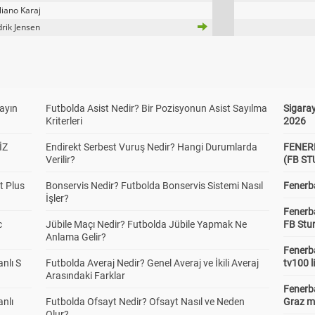
iano Karaj
rik Jensen
yayın
Futbolda Asist Nedir? Bir Pozisyonun Asist Sayılma
Sigaray
Kriterleri
2026
İZ
Endirekt Serbest Vuruş Nedir? Hangi Durumlarda
FENER
Verilir?
(FB S
t Plus
Bonservis Nedir? Futbolda Bonservis Sistemi Nasıl
Fenerba
İşler?
Fenerb
c
Jübile Maçı Nedir? Futbolda Jübile Yapmak Ne
FB Stu
Anlama Gelir?
Fenerba
anlı S
Futbolda Averaj Nedir? Genel Averaj ve İkili Averaj
tv100 l
Arasındaki Farklar
Fenerba
anlı
Futbolda Ofsayt Nedir? Ofsayt Nasıl ve Neden
Graz ma
Olur?