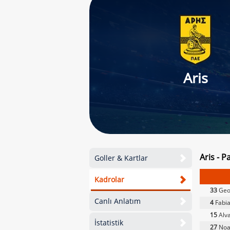
Aris
Aris - P
Goller & Kartlar
Kadrolar
33
Geor
Canlı Anlatım
4
Fabi
15
Alva
İstatistik
27
Noa