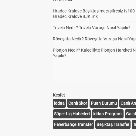
Hradec Kralove Beşiktaş maçı şifresiz tv100 i
Hradec Kralove BJK link
Trivela Nedir? Trivela Vuruşu Nasıl Yapılır?
Röveşata Nedir? Röveşata Vuruşu Nasıl Yapı
Plonjon Nedir? Kalecilikte Plonjon Hareketi N
Yapılır?
Keşfet
iddaa
Canlı Skor
Puan Durumu
Canlı An
Süper Lig Haberleri
iddaa Programı
Gala
Fenerbahçe Transfer
Beşiktaş Transfer
T