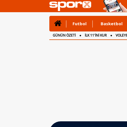
Futbol
Basketbol
GÜNÜN ÖZETİ
İLK 11'İNİ KUR
VOLEYB
CANLI ANLATIM
İNGİLTERE