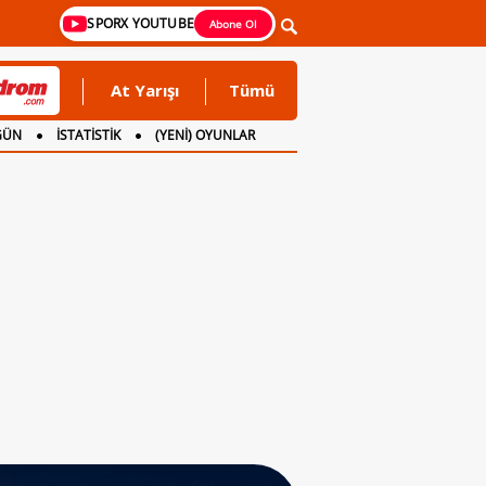
SPORX YOUTUBE
Abone Ol
At Yarışı
Tümü
GÜN
İSTATİSTİK
(YENİ) OYUNLAR