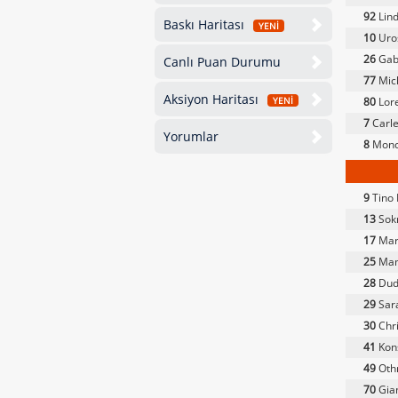
92
Lind
Baskı Haritası
YENİ
10
Uros
26
Gab
Canlı Puan Durumu
77
Mich
Aksiyon Haritası
80
Lor
YENİ
7
Carle
Yorumlar
8
Monc
9
Tino
13
Sokr
17
Mart
25
Mam
28
Dud
29
Sara
30
Chri
41
Kon
49
Oth
70
Gian