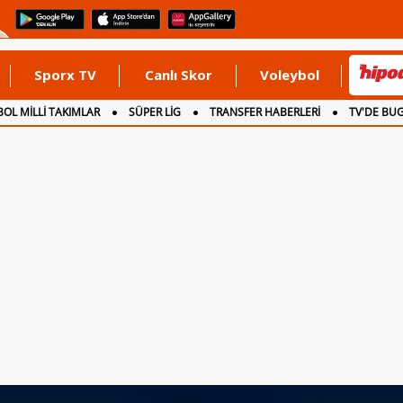
Sporx TV
Canlı Skor
Voleybol
OL MİLLİ TAKIMLAR
SÜPER LİG
TRANSFER HABERLERİ
TV'DE BU