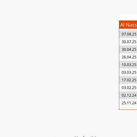
Al Nass
07.08.25
30.07.25
30.04.25
26.04.25
10.03.25
03.03.25
17.02.25
03.02.25
02.12.24
25.11.24