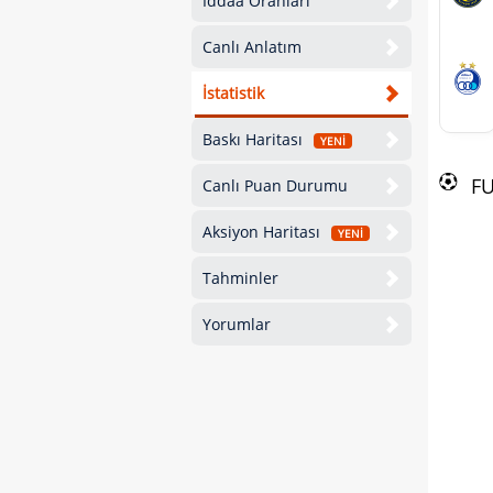
İddaa Oranları
Canlı Anlatım
İstatistik
Baskı Haritası
YENİ
F
Canlı Puan Durumu
Aksiyon Haritası
YENİ
Tahminler
Yorumlar