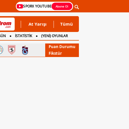
SPORX YOUTUBE
Abone Ol
At Yarışı
Tümü
GÜN
İSTATİSTİK
(YENİ) OYUNLAR
Puan Durumu
Fikstür