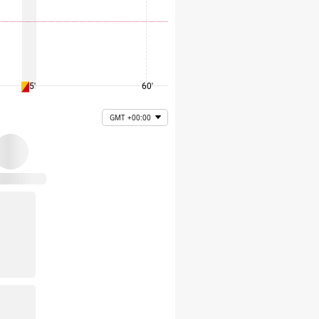
45'
60'
75'
GMT +00:00