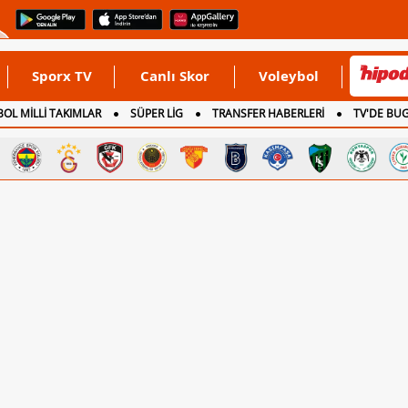
Sporx TV
Canlı Skor
Voleybol
OL MİLLİ TAKIMLAR
SÜPER LİG
TRANSFER HABERLERİ
TV'DE BU