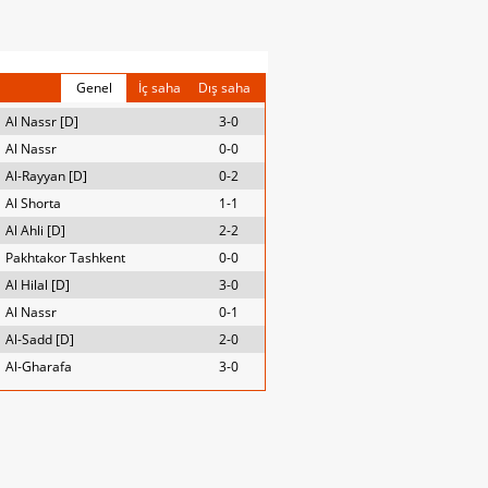
Genel
İç saha
Dış saha
Al Nassr [D]
3-0
Al Nassr
0-0
Al-Rayyan [D]
0-2
Al Shorta
1-1
Al Ahli [D]
2-2
Pakhtakor Tashkent
0-0
Al Hilal [D]
3-0
Al Nassr
0-1
Al-Sadd [D]
2-0
Al-Gharafa
3-0