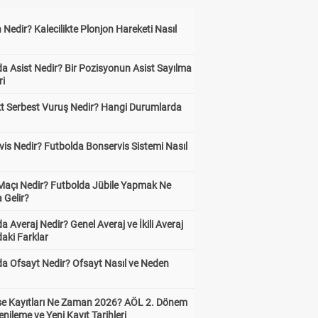
 Nedir? Kalecilikte Plonjon Hareketi Nasıl
?
a Asist Nedir? Bir Pozisyonun Asist Sayılma
ri
kt Serbest Vuruş Nedir? Hangi Durumlarda
is Nedir? Futbolda Bonservis Sistemi Nasıl
 Maçı Nedir? Futbolda Jübile Yapmak Ne
 Gelir?
a Averaj Nedir? Genel Averaj ve İkili Averaj
aki Farklar
da Ofsayt Nedir? Ofsayt Nasıl ve Neden
ise Kayıtları Ne Zaman 2026? AÖL 2. Dönem
enileme ve Yeni Kayıt Tarihleri