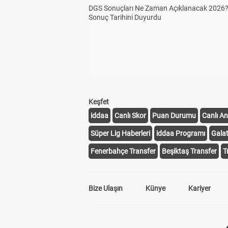
DGS Sonuçları Ne Zaman Açıklanacak 2026
Sonuç Tarihini Duyurdu
Keşfet
iddaa
Canlı Skor
Puan Durumu
Canlı An
Süper Lig Haberleri
iddaa Programı
Gala
Fenerbahçe Transfer
Beşiktaş Transfer
T
Bize Ulaşın
Künye
Kariyer