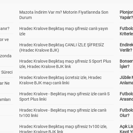
Mazota İndirim Var mı? Motorin Fiyatlarında Son
Plonjon
Durum
Yapılır
anır?
Hradec Kralove Beşiktaş maçı şifresiz canlı yayın
Futbold
izle
Kriterle
or ve
Hradec Kralove Beşiktaş CANLI İZLE ŞİFRESİZ
Endire
(Hradec Kralove BJK)
Verilir?
ezonda
Hradec Kralove Beşiktaş maçı şifresiz S Sport Plus
Bonserv
izle, Hradec Kralove BJK link
İşler?
 Süreci
Hradec Kralove Beşiktaş ücretsiz izle, Hradec
Jübile
Kralove BJK maçı canlı linki
Anlama
ar Ne
Hradec Kralove - Beşiktaş maçı şifresiz izle canlı S
Futbold
Sport Plus linki
Arasınd
amları
Hradec Kralove - Beşiktaş maçı şifresiz izle canlı
Futbol
tv100 linki
Olur?
Hradec Kralove Beşiktaş maçı şifresiz tv100 izle,
Açık L
Hradec Kralove BJK link
Kayıt Y