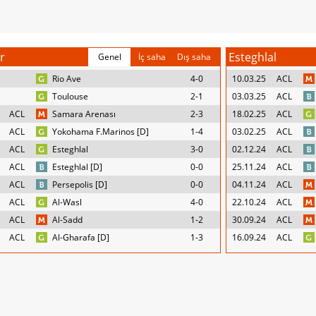
r
Esteghlal
Genel
İç saha
Dış saha
Rio Ave
4-0
10.03.25
ACL
Toulouse
2-1
03.03.25
ACL
ACL
Samara Arenası
2-3
18.02.25
ACL
ACL
Yokohama F.Marinos [D]
1-4
03.02.25
ACL
ACL
Esteghlal
3-0
02.12.24
ACL
ACL
Esteghlal [D]
0-0
25.11.24
ACL
ACL
Persepolis [D]
0-0
04.11.24
ACL
ACL
Al-Wasl
4-0
22.10.24
ACL
ACL
Al-Sadd
1-2
30.09.24
ACL
ACL
Al-Gharafa [D]
1-3
16.09.24
ACL