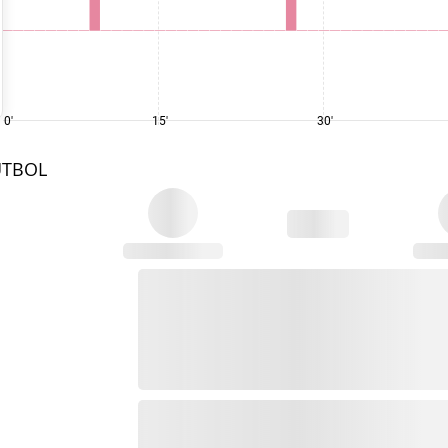
0'
15'
30'
UTBOL