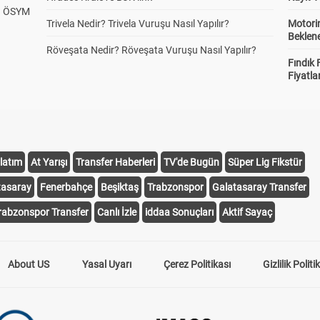
? ÖSYM
Trivela Nedir? Trivela Vuruşu Nasıl Yapılır?
Motorin
Beklene
Röveşata Nedir? Röveşata Vuruşu Nasıl Yapılır?
Fındık 
Fiyatla
latım
At Yarışı
Transfer Haberleri
TV'de Bugün
Süper Lig Fikstür
tasaray
Fenerbahçe
Beşiktaş
Trabzonspor
Galatasaray Transfer
rabzonspor Transfer
Canlı İzle
iddaa Sonuçları
Aktif Sayaç
About US
Yasal Uyarı
Çerez Politikası
Gizlilik Politi