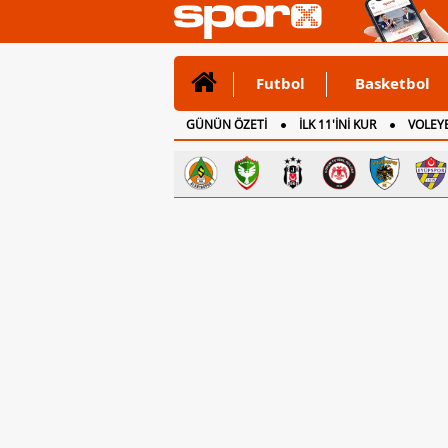
Futbol
Basketbol
GÜNÜN ÖZETİ
İLK 11'İNİ KUR
VOLEYB
CANLI ANLATIM
İNGİLTERE