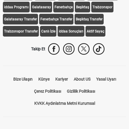
iddaa Programı
Galatasaray
Fenerbahçe
Beşiktaş
Trabzonspor
Galatasaray Transfer
Fenerbahçe Transfer
Beşiktaş Transfer
Trabzonspor Transfer
Canlı İzle
iddaa Sonuçları
Aktif Sayaç
Takip Et
Bize Ulaşın
Künye
Kariyer
About US
Yasal Uyarı
Çerez Politikası
Gizlilik Politikası
KVKK Aydınlatma Metni Kurumsal