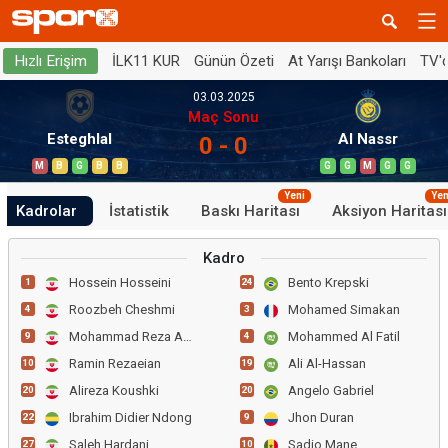
İLK11 KUR
Günün Özeti
At Yarışı Bankoları
TV'
Hızlı Erişim
03.03.2025
Maç Sonu
Esteghlal
Al Nassr
0 - 0
M
B
G
B
B
G
G
M
G
G
Yeni
Yen
Kadrolar
İstatistik
Baskı Haritası
Aksiyon Haritası
Kadro
Hossein Hosseini
Bento Krepski
1
24
Roozbeh Cheshmi
Mohamed Simakan
4
3
Mohammad Reza Azadi
Mohammed Al Fatil
9
4
Ramin Rezaeian
Ali Al-Hassan
10
19
Alireza Koushki
Angelo Gabriel
20
20
Ibrahim Didier Ndong
Jhon Duran
22
9
Saleh Hardani
Sadio Mane
27
10