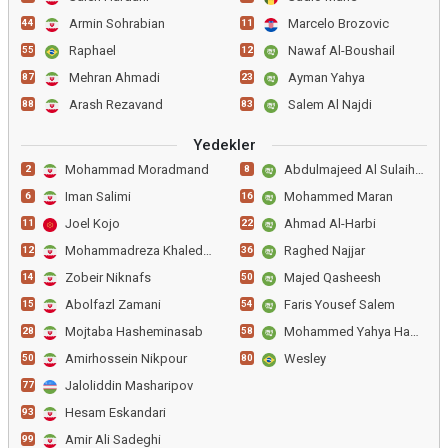
Armin Sohrabian
Marcelo Brozovic
44
11
Raphael
Nawaf Al-Boushail
55
12
Mehran Ahmadi
Ayman Yahya
87
23
Arash Rezavand
Salem Al Najdi
88
83
Yedekler
Mohammad Moradmand
Abdulmajeed Al Sulaiheem
2
8
Iman Salimi
Mohammed Maran
6
16
Joel Kojo
Ahmad Al-Harbi
11
22
Mohammadreza Khaledabadi
Raghed Najjar
12
36
Zobeir Niknafs
Majed Qasheesh
14
50
Abolfazl Zamani
Faris Yousef Salem
15
54
Mojtaba Hasheminasab
Mohammed Yahya Hazazi
28
58
Amirhossein Nikpour
Wesley
50
80
Jaloliddin Masharipov
77
Hesam Eskandari
93
Amir Ali Sadeghi
99