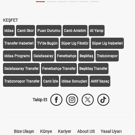
KEŞFET
iddaa
Canlı Skor
Puan Durumu
Canlı Anlatım
At Yarışı
Transfer Haberleri
TV'de Bugün
Süper Lig Fikstür
Süper Lig Haberleri
iddaa Programı
Galatasaray
Fenerbahçe
Beşiktaş
Trabzonspor
Galatasaray Transfer
Fenerbahçe Transfer
Beşiktaş Transfer
Trabzonspor Transfer
Canlı İzle
iddaa Sonuçları
Aktif Sayaç
Takip Et
Bize Ulaşın
Künye
Kariyer
About US
Yasal Uyarı