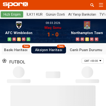
İLK11 KUR
Günün Özeti
At Yarışı Bankoları
TV'
Hızlı Erişim
08.03.2026
Maç Sonu
AFC Wimbledon
Northampton Town
1 - 0
G
M
B
M
G
M
M
B
M
M
Yeni
Yeni
Baskı Haritası
Aksiyon Haritası
Canlı Puan Durumu
FUTBOL
GMT +00:00