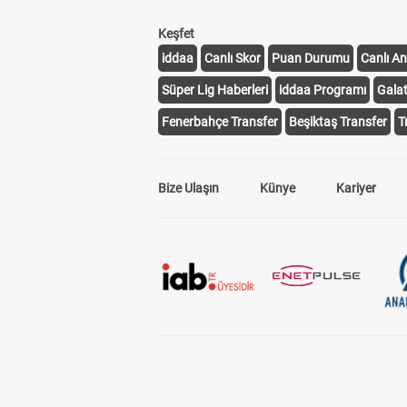
Keşfet
iddaa
Canlı Skor
Puan Durumu
Canlı An
Süper Lig Haberleri
iddaa Programı
Gala
Fenerbahçe Transfer
Beşiktaş Transfer
T
Bize Ulaşın
Künye
Kariyer