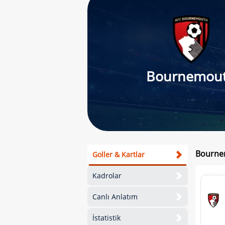
Bournemou
Bournem
Goller & Kartlar
Kadrolar
Canlı Anlatım
İstatistik