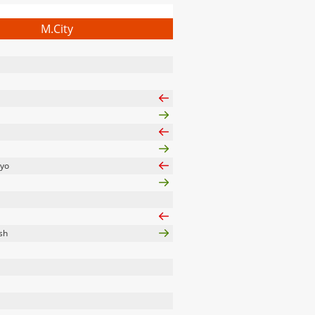
M.City
yo
sh