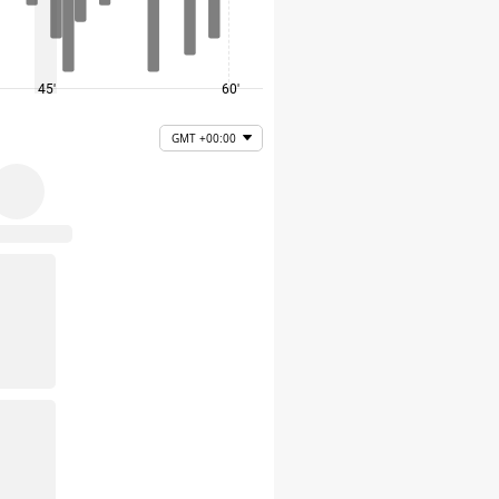
45'
60'
75'
GMT +00:00