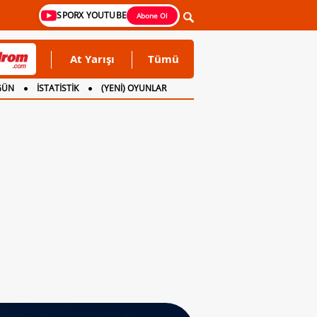
SPORX YOUTUBE
Abone Ol
At Yarışı
Tümü
GÜN
İSTATİSTİK
(YENİ) OYUNLAR