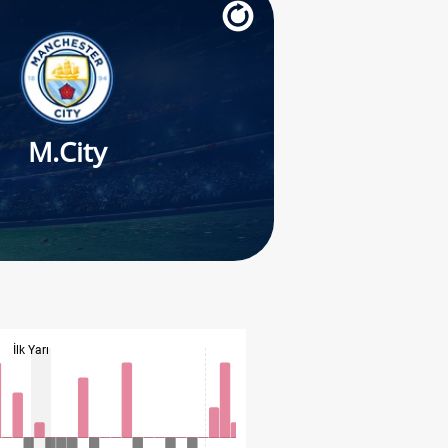
M.City
İlk Yarı