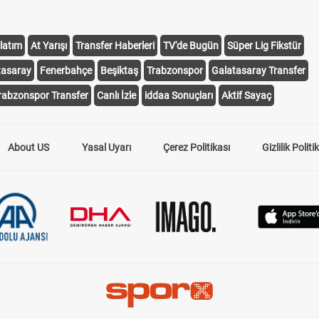
latım
At Yarışı
Transfer Haberleri
TV'de Bugün
Süper Lig Fikstür
tasaray
Fenerbahçe
Beşiktaş
Trabzonspor
Galatasaray Transfer
rabzonspor Transfer
Canlı İzle
iddaa Sonuçları
Aktif Sayaç
About US
Yasal Uyarı
Çerez Politikası
Gizlilik Politi