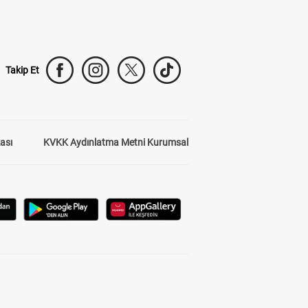
Takip Et
kası
KVKK Aydınlatma Metni Kurumsal