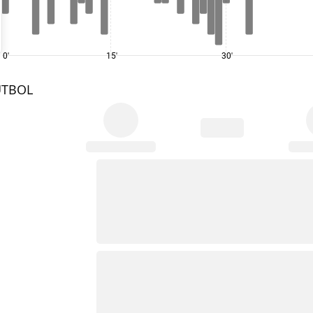
0'
15'
30'
UTBOL