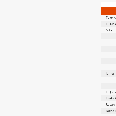
Tyler 
Eli Jun
Adrien 
James H
Eli Jun
Justin 
Rayan
David 