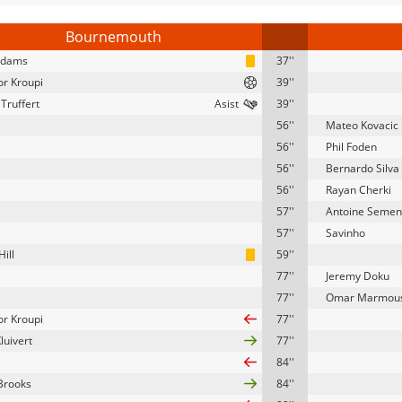
Bournemouth
Adams
37''
ior Kroupi
39''
Truffert
39''
56''
Mateo Kovacic
56''
Phil Foden
56''
Bernardo Silva
56''
Rayan Cherki
57''
Antoine Semen
57''
Savinho
ill
59''
77''
Jeremy Doku
77''
Omar Marmou
ior Kroupi
77''
Kluivert
77''
84''
Brooks
84''