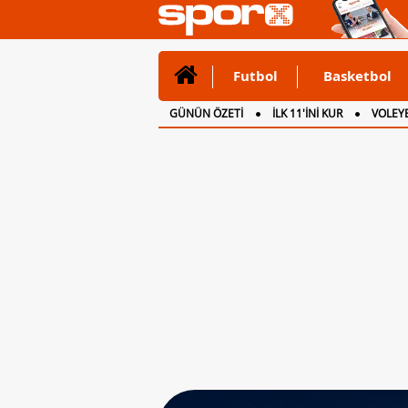
Futbol
Basketbol
GÜNÜN ÖZETİ
İLK 11'İNİ KUR
VOLEYB
CANLI ANLATIM
İNGİLTERE