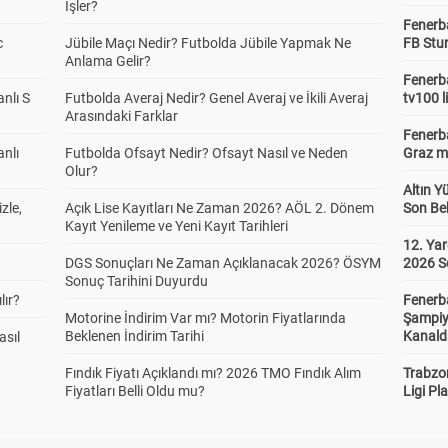
İşler?
Fenerb
c
Jübile Maçı Nedir? Futbolda Jübile Yapmak Ne
FB Stu
Anlama Gelir?
Fenerba
anlı S
Futbolda Averaj Nedir? Genel Averaj ve İkili Averaj
tv100 l
Arasındaki Farklar
Fenerba
anlı
Futbolda Ofsayt Nedir? Ofsayt Nasıl ve Neden
Graz ma
Olur?
Altın Y
zle,
Açık Lise Kayıtları Ne Zaman 2026? AÖL 2. Dönem
Son Bek
Kayıt Yenileme ve Yeni Kayıt Tarihleri
12. Yar
DGS Sonuçları Ne Zaman Açıklanacak 2026? ÖSYM
2026 S
Sonuç Tarihini Duyurdu
lır?
Fenerb
Motorine İndirim Var mı? Motorin Fiyatlarında
Şampiy
Beklenen İndirim Tarihi
Kanald
asıl
Fındık Fiyatı Açıklandı mı? 2026 TMO Fındık Alım
Trabzo
Fiyatları Belli Oldu mu?
Ligi Pla