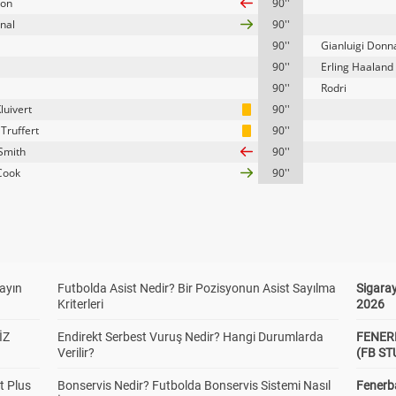
son
90''
nal
90''
90''
Gianluigi Don
90''
Erling Haaland
90''
Rodri
Kluivert
90''
Truffert
90''
Smith
90''
Cook
90''
yayın
Futbolda Asist Nedir? Bir Pozisyonun Asist Sayılma
Sigaray
Kriterleri
2026
İZ
Endirekt Serbest Vuruş Nedir? Hangi Durumlarda
FENER
Verilir?
(FB S
t Plus
Bonservis Nedir? Futbolda Bonservis Sistemi Nasıl
Fenerba