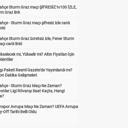
ahçe Sturm Graz maçı ŞİFRESİZ tv100 İZLE,
rm Graz link
hçe - Sturm Graz maçı şifresiz izle canlı
inki
hçe Sturm Graz ücretsiz izle, Fener Sturm
çı canlı linki
ükselecek mi, Yükselir mi? Altın Fiyatları İçin
lentiler
gı Paketi Resmî Gazete'de Yayımlandı mı?
on Dakika Gelişmeleri
ahçe - Sturm Graz Maçı Ne Zaman?
onlar Ligi Rövanşı Saat Kaçta, Hangi
a?
nspor Avrupa Maçı Ne Zaman? UEFA Avrupa
y-Off Tarihi Belli Oldu