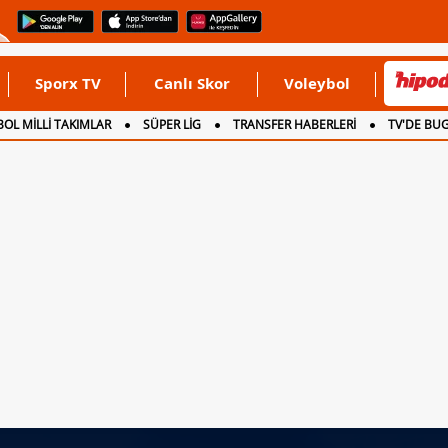
Sporx TV
Canlı Skor
Voleybol
OL MİLLİ TAKIMLAR
SÜPER LİG
TRANSFER HABERLERİ
TV'DE BU