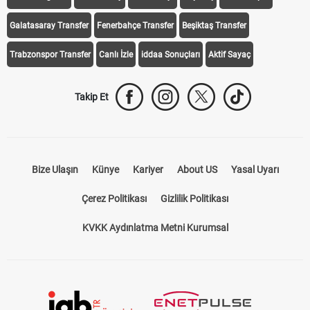
Galatasaray Transfer
Fenerbahçe Transfer
Beşiktaş Transfer
Trabzonspor Transfer
Canlı İzle
iddaa Sonuçları
Aktif Sayaç
Takip Et
Bize Ulaşın
Künye
Kariyer
About US
Yasal Uyarı
Çerez Politikası
Gizlilik Politikası
KVKK Aydınlatma Metni Kurumsal