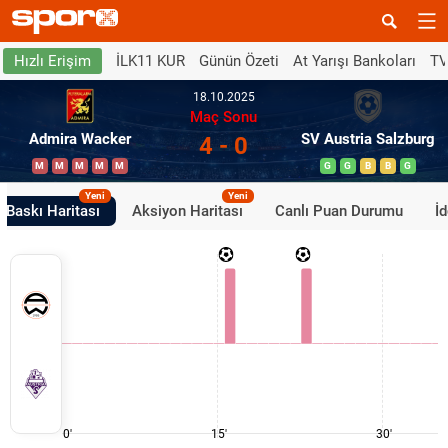
İLK11 KUR
Günün Özeti
At Yarışı Bankoları
TV
Hızlı Erişim
18.10.2025
Maç Sonu
Admira Wacker
SV Austria Salzburg
4 - 0
M
M
M
M
M
G
G
B
B
G
Yeni
Yeni
Baskı Haritası
Aksiyon Haritası
Canlı Puan Durumu
İ
0'
15'
30'