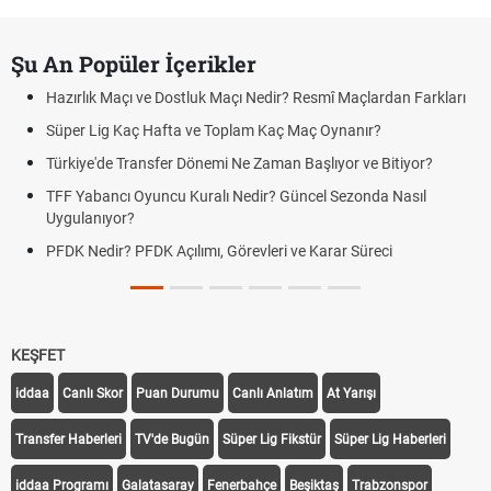
Şu An Popüler İçerikler
Hazırlık Maçı ve Dostluk Maçı Nedir? Resmî Maçlardan Farkları
Süper Lig Kaç Hafta ve Toplam Kaç Maç Oynanır?
Türkiye'de Transfer Dönemi Ne Zaman Başlıyor ve Bitiyor?
TFF Yabancı Oyuncu Kuralı Nedir? Güncel Sezonda Nasıl
Uygulanıyor?
PFDK Nedir? PFDK Açılımı, Görevleri ve Karar Süreci
KEŞFET
iddaa
Canlı Skor
Puan Durumu
Canlı Anlatım
At Yarışı
Transfer Haberleri
TV'de Bugün
Süper Lig Fikstür
Süper Lig Haberleri
iddaa Programı
Galatasaray
Fenerbahçe
Beşiktaş
Trabzonspor