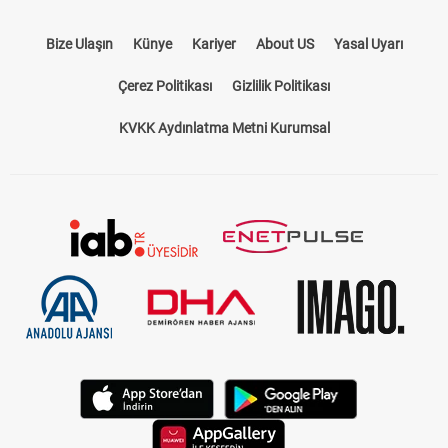
Bize Ulaşın
Künye
Kariyer
About US
Yasal Uyarı
Çerez Politikası
Gizlilik Politikası
KVKK Aydınlatma Metni Kurumsal