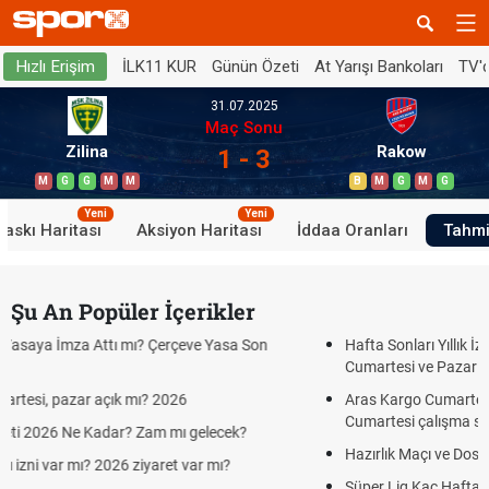
İLK11 KUR
Günün Özeti
At Yarışı Bankoları
TV'
Hızlı Erişim
31.07.2025
Maç Sonu
Zilina
Rakow
1 - 3
M
G
G
M
M
B
M
G
M
G
Yeni
Yeni
Baskı Haritası
Aksiyon Haritası
İddaa Oranları
Tahmi
Şu An Popüler İçerikler
rçeve Yasa Son
Hafta Sonları Yıllık İzinden Sayılır mı? Yıllık İz
Cumartesi ve Pazar Detayı
026
Aras Kargo Cumartesi-pazar açık mı? 2026 Ar
Cumartesi çalışma saatleri!
mı gelecek?
Hazırlık Maçı ve Dostluk Maçı Nedir? Resmî Maç
et var mı?
Süper Lig Kaç Hafta ve Toplam Kaç Maç Oynan