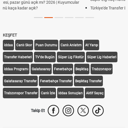
? 2026 | Kuyumcular
Türkiye'de Transfer Dönemi Ne Zaman Başlıyor 
KEŞFET
iddaa
Canlı Skor
Puan Durumu
Canlı Anlatım
At Yarışı
Transfer Haberleri
TV'de Bugün
Süper Lig Fikstür
Süper Lig Haberleri
iddaa Programı
Galatasaray
Fenerbahçe
Beşiktaş
Trabzonspor
Galatasaray Transfer
Fenerbahçe Transfer
Beşiktaş Transfer
Trabzonspor Transfer
Canlı İzle
iddaa Sonuçları
Aktif Sayaç
Takip Et