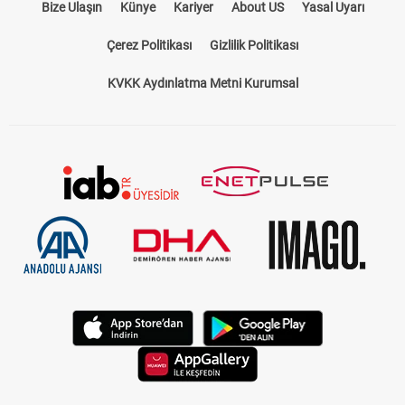
Bize Ulaşın
Künye
Kariyer
About US
Yasal Uyarı
Çerez Politikası
Gizlilik Politikası
KVKK Aydınlatma Metni Kurumsal