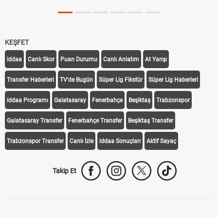
KEŞFET
iddaa
Canlı Skor
Puan Durumu
Canlı Anlatım
At Yarışı
Transfer Haberleri
TV'de Bugün
Süper Lig Fikstür
Süper Lig Haberleri
iddaa Programı
Galatasaray
Fenerbahçe
Beşiktaş
Trabzonspor
Galatasaray Transfer
Fenerbahçe Transfer
Beşiktaş Transfer
Trabzonspor Transfer
Canlı İzle
iddaa Sonuçları
Aktif Sayaç
Takip Et