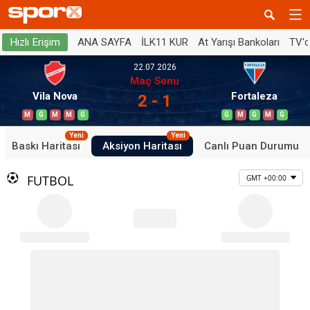
ANA SAYFA
İLK11 KUR
At Yarışı Bankoları
TV'
Hızlı Erişim
22.07.2026
Maç Sonu
Vila Nova
Fortaleza
2 - 1
M
G
M
M
G
G
M
G
M
G
Yeni
Yeni
Baskı Haritası
Aksiyon Haritası
Canlı Puan Durumu
FUTBOL
GMT +00:00