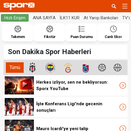
ANA SAYFA
İLK11 KUR
At Yarışı Bankoları
TV'
Hızlı Erişim
Takımım
Fikstür
Puan Durumu
Canlı Skor
Son Dakika Spor Haberleri
Tümü
Herkes izliyor, sen ne bekliyorsun:
Sporx YouTube
İşte Konferans Ligi'nde gecenin
sonuçları
Mauro Icardi'ye yeni talip