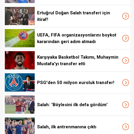
Ertuğrul Doğan Salah transferi için
itiraf!
UEFA, FIFA organizasyonlarını boykot
kararından geri adım atmadı
Karşıyaka Basketbol Takımı, Muhaymin
Mustafa'yı transfer etti
PSG'den 50 milyon euroluk transfer!
Salah: "Böylesini ilk defa gördüm"
Salah, ilk antrenmanına çıktı