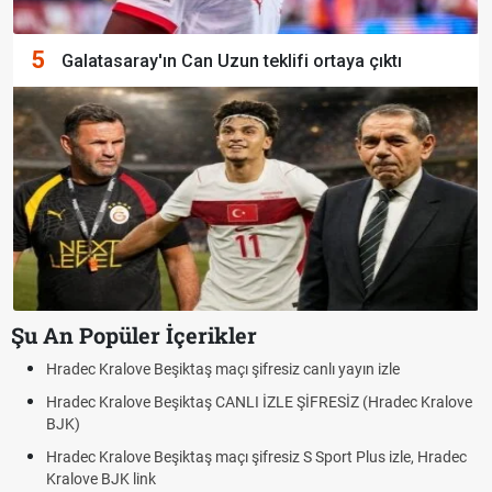
5
Galatasaray'ın Can Uzun teklifi ortaya çıktı
Şu An Popüler İçerikler
n izle
Hradec Kralove - Beşiktaş maçı şifresiz izle canlı t
 (Hradec Kralove
Hradec Kralove Beşiktaş maçı şifresiz tv100 izle,
BJK link
lus izle, Hradec
Trivela Nedir? Trivela Vuruşu Nasıl Yapılır?
Röveşata Nedir? Röveşata Vuruşu Nasıl Yapılır?