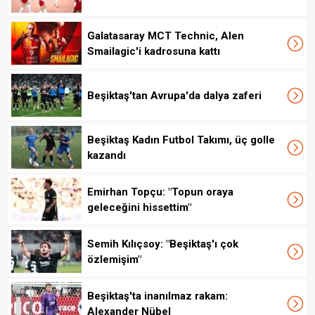
Galatasaray MCT Technic, Alen
Smailagic'i kadrosuna kattı
Beşiktaş'tan Avrupa'da dalya zaferi
Beşiktaş Kadın Futbol Takımı, üç golle
kazandı
Emirhan Topçu: "Topun oraya
geleceğini hissettim"
Semih Kılıçsoy: "Beşiktaş'ı çok
özlemişim"
Beşiktaş'ta inanılmaz rakam:
Alexander Nübel