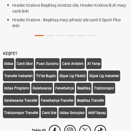
 Kralove BJK maçı
Plonjon Nedir? Kalecilikte Plonjon Hareketi Nasıl Ya
lı S Sport Plus
KEŞFET
iddaa
Canlı Skor
Puan Durumu
Canlı Anlatım
At Yarışı
Transfer Haberleri
TV'de Bugün
Süper Lig Fikstür
Süper Lig Haberleri
iddaa Programı
Galatasaray
Fenerbahçe
Beşiktaş
Trabzonspor
Galatasaray Transfer
Fenerbahçe Transfer
Beşiktaş Transfer
Trabzonspor Transfer
Canlı İzle
iddaa Sonuçları
Aktif Sayaç
Takip Et