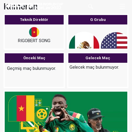
Kamerun
Teknik Direktör
G Grubu
RIGOBERT SONG
Önceki Maç
Gelecek Maç
MEK
ABD
Gelecek maç bulunmuyor.
Geçmiş maç bulunmuyor.