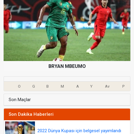
BRYAN MBEUMO
O
G
B
M
A
Y
Av
P
Son Maçlar
Son Dakika Haberleri
2022 Dünya Kupası için belgesel yayımlandı