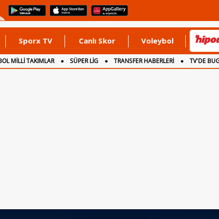
Sporx TV
Canlı Skor
Voleybol
OL MİLLİ TAKIMLAR
SÜPER LİG
TRANSFER HABERLERİ
TV'DE BU