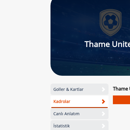
Thame Unit
Thame U
Goller & Kartlar
Kadrolar
Canlı Anlatım
İstatistik