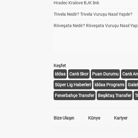
Hradec Kralove BJK link
Trivela Nedir? Trivela Vuruşu Nasıl Yapılır?
Röveşata Nedir? Röveşata Vuruşu Nasıl Yapı
Keşfet
iddaa
Canlı Skor
Puan Durumu
Canlı An
Süper Lig Haberleri
iddaa Programı
Gala
Fenerbahçe Transfer
Beşiktaş Transfer
T
Bize Ulaşın
Künye
Kariyer