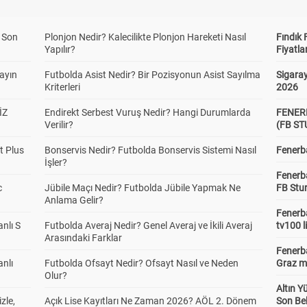
a Son
Plonjon Nedir? Kalecilikte Plonjon Hareketi Nasıl
Fındık 
Yapılır?
Fiyatla
yayın
Futbolda Asist Nedir? Bir Pozisyonun Asist Sayılma
Sigaray
Kriterleri
2026
İZ
Endirekt Serbest Vuruş Nedir? Hangi Durumlarda
FENER
Verilir?
(FB S
t Plus
Bonservis Nedir? Futbolda Bonservis Sistemi Nasıl
Fenerba
İşler?
Fenerb
c
Jübile Maçı Nedir? Futbolda Jübile Yapmak Ne
FB Stu
Anlama Gelir?
Fenerba
anlı S
Futbolda Averaj Nedir? Genel Averaj ve İkili Averaj
tv100 l
Arasındaki Farklar
Fenerba
anlı
Futbolda Ofsayt Nedir? Ofsayt Nasıl ve Neden
Graz ma
Olur?
Altın Y
zle,
Açık Lise Kayıtları Ne Zaman 2026? AÖL 2. Dönem
Son Bek