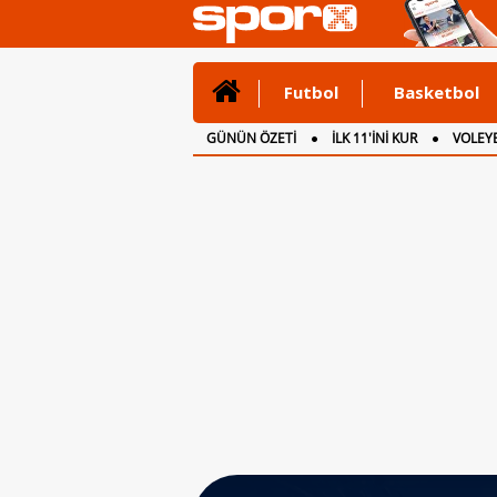
Futbol
Basketbol
GÜNÜN ÖZETİ
İLK 11'İNİ KUR
VOLEYB
CANLI ANLATIM
İNGİLTERE