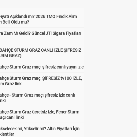
Fiyatı Açıklandı mı? 2026 TMO Fındık Alım
rı Belli Oldu mu?
a Zam Mı Geldi? Güncel JTI Sigara Fiyatları
BAHÇE STURM GRAZ CANLI İZLE ŞİFRESİZ
TURM GRAZ)
hçe Sturm Graz maçı şifresiz canlı yayın izle
ahçe Sturm Graz maçı ŞİFRESİZ tv100 İZLE,
rm Graz link
hçe - Sturm Graz maçı şifresiz izle canlı
inki
hçe Sturm Graz ücretsiz izle, Fener Sturm
çı canlı linki
ükselecek mi, Yükselir mi? Altın Fiyatları İçin
lentiler