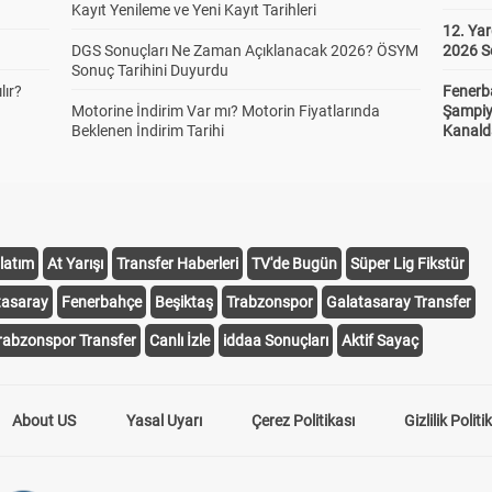
Kayıt Yenileme ve Yeni Kayıt Tarihleri
12. Yar
DGS Sonuçları Ne Zaman Açıklanacak 2026? ÖSYM
2026 S
Sonuç Tarihini Duyurdu
lır?
Fenerb
Motorine İndirim Var mı? Motorin Fiyatlarında
Şampiy
Beklenen İndirim Tarihi
Kanald
latım
At Yarışı
Transfer Haberleri
TV'de Bugün
Süper Lig Fikstür
tasaray
Fenerbahçe
Beşiktaş
Trabzonspor
Galatasaray Transfer
rabzonspor Transfer
Canlı İzle
iddaa Sonuçları
Aktif Sayaç
About US
Yasal Uyarı
Çerez Politikası
Gizlilik Politi