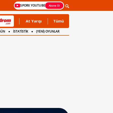
SPORX YOUTUBE
Abone Ol
At Yarışı
Tümü
GÜN
İSTATİSTİK
(YENİ) OYUNLAR