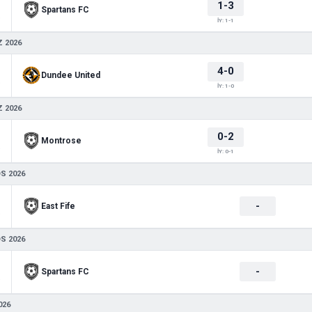
1-3
Spartans FC
 3
İY: 1-1
 2026
4-0
Dundee United
 3
İY: 1-0
 2026
0-2
Montrose
 3
İY: 0-1
S 2026
-
East Fife
 2
S 2026
-
Spartans FC
 2
026