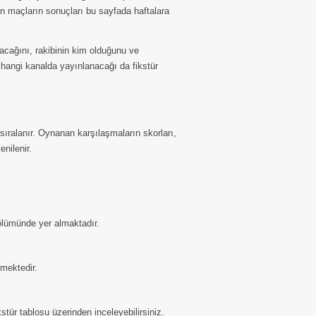
n maçların sonuçları bu sayfada haftalara
cağını, rakibinin kim olduğunu ve
 hangi kanalda yayınlanacağı da fikstür
sıralanır. Oynanan karşılaşmaların skorları,
nilenir.
bölümünde yer almaktadır.
lmektedir.
tür tablosu üzerinden inceleyebilirsiniz.