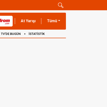
At Yarışı
Tümü
TV'DE BUGÜN
İSTATİSTİK