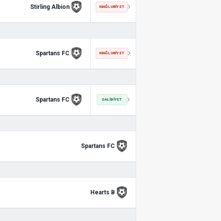
Stirling Albion
MAĞLUBIYET
Spartans FC
MAĞLUBIYET
Spartans FC
GALIBIYET
Spartans FC
Hearts B