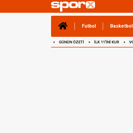
Futbol
Basketbol
GÜNÜN ÖZETİ
İLK 11'İNİ KUR
V
(YENİ) OYUNLAR
CANLI ANLATIM