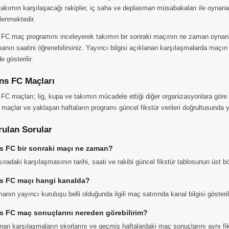
takımın karşılaşacağı rakipler, iç saha ve deplasman müsabakaları ile oynana
elenmektedir.
 FC maç programını inceleyerek takımın bir sonraki maçının ne zaman oynana
anın saatini öğrenebilirsiniz. Yayıncı bilgisi açıklanan karşılaşmalarda maçın
 gösterilir.
ns FC Maçları
FC maçları; lig, kupa ve takımın mücadele ettiği diğer organizasyonlara göre 
 maçlar ve yaklaşan haftaların programı güncel fikstür verileri doğrultusunda ye
rulan Sorular
s FC bir sonraki maçı ne zaman?
ıradaki karşılaşmasının tarihi, saati ve rakibi güncel fikstür tablosunun üst 
s FC maçı hangi kanalda?
anın yayıncı kuruluşu belli olduğunda ilgili maç satırında kanal bilgisi gösteri
s FC maç sonuçlarını nereden görebilirim?
n karşılaşmaların skorlarını ve geçmiş haftalardaki maç sonuçlarını aynı fiks