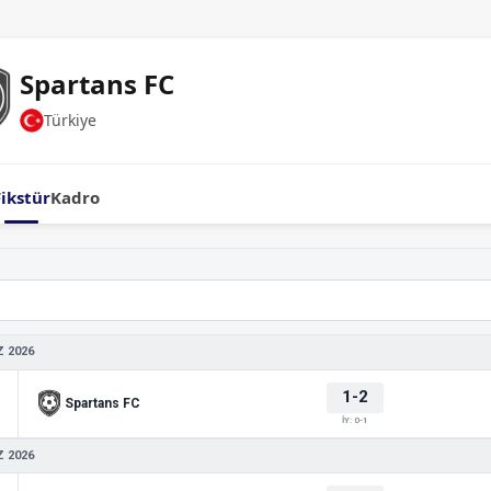
Spartans FC
Türkiye
Fikstür
Kadro
 2026
1-2
Spartans FC
 3
İY: 0-1
 2026