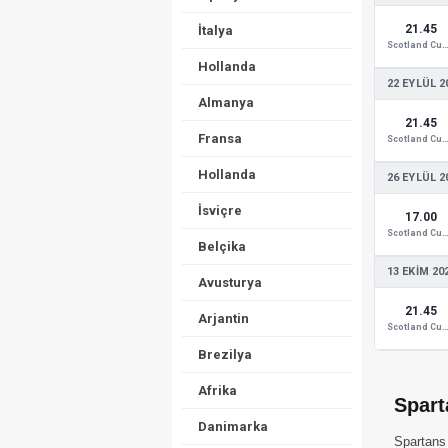
21.45
İtalya
Scotland Cup
Hollanda
22 EYLÜL 2
Almanya
21.45
Fransa
Scotland Cup
Hollanda
26 EYLÜL 2
İsviçre
17.00
Scotland Cup
Belçika
13 EKIM 20
Avusturya
21.45
Arjantin
Scotland Cup
Brezilya
Afrika
Spart
Danimarka
Spartans 