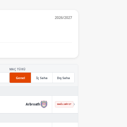
2026/2027
MAÇ TÜRÜ
Genel
İç Saha
Dış Saha
Arbroath
MAĞLUBIYET