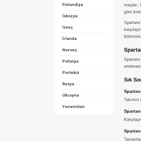
Finlandiya
maçları, 
göre list
İskoçya
Spartans
İsveç
karşılaşm
bölümünde
İrlanda
Sparta
Norveç
Spartans 
Polonya
ertelenen
Portekiz
Sık So
Rusya
Spartan
Ukrayna
Takımın s
Yunanistan
Spartan
Karşılaşm
Spartan
Tamamlana