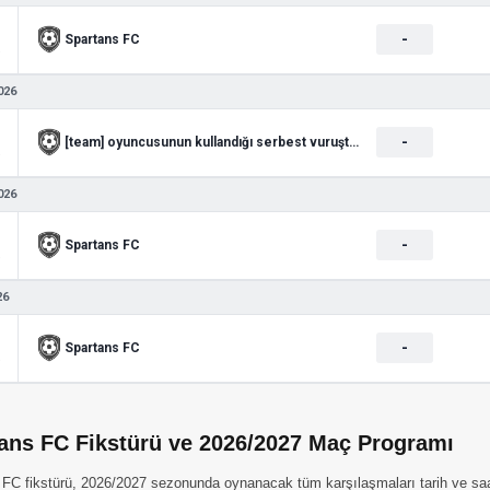
-
Spartans FC
 2
026
-
[team] oyuncusunun kullandığı serbest vuruşta kaleci [goalke
 2
026
-
Spartans FC
 2
26
-
Spartans FC
 2
ans FC Fikstürü ve 2026/2027 Maç Programı
FC fikstürü, 2026/2027 sezonunda oynanacak tüm karşılaşmaları tarih ve saat b