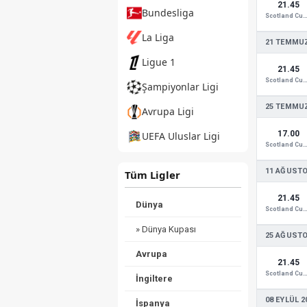
21.45
Bundesliga
Scotland Cup
La Liga
21 TEMMUZ
Ligue 1
21.45
Scotland Cup
Şampiyonlar Ligi
25 TEMMUZ
Avrupa Ligi
17.00
UEFA Uluslar Ligi
Scotland Cup
11 AĞUSTO
Tüm Ligler
21.45
Dünya
Scotland Cup
» Dünya Kupası
25 AĞUSTO
Avrupa
21.45
Scotland Cup
İngiltere
08 EYLÜL 2
İspanya