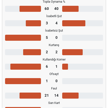
Topla Oynama %
60
40
İsabetli Şut
3
4
İsabetsiz Şut
5
0
Kurtarış
2
2
Kullandığı Korner
6
1
Ofsayt
1
0
Faul
21
14
Sarı Kart