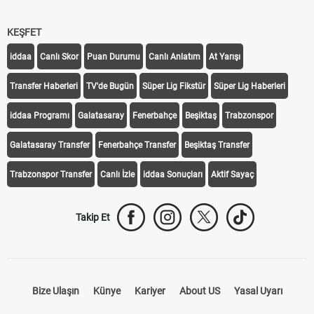
KEŞFET
iddaa
Canlı Skor
Puan Durumu
Canlı Anlatım
At Yarışı
Transfer Haberleri
TV'de Bugün
Süper Lig Fikstür
Süper Lig Haberleri
iddaa Programı
Galatasaray
Fenerbahçe
Beşiktaş
Trabzonspor
Galatasaray Transfer
Fenerbahçe Transfer
Beşiktaş Transfer
Trabzonspor Transfer
Canlı İzle
iddaa Sonuçları
Aktif Sayaç
Takip Et
Bize Ulaşın
Künye
Kariyer
About US
Yasal Uyarı