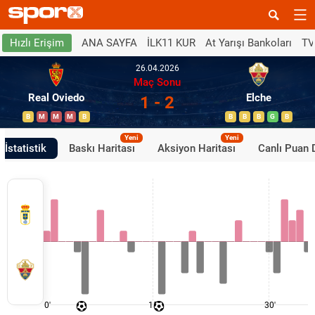
ANA SAYFA
İLK11 KUR
At Yarışı Bankoları
TV
Hızlı Erişim
26.04.2026
Maç Sonu
Real Oviedo
Elche
1 - 2
B
M
M
M
B
B
B
B
G
B
Yeni
Yeni
İstatistik
Baskı Haritası
Aksiyon Haritası
Canlı Puan
0'
15'
30'