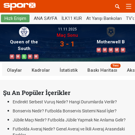
ANA SAYFA
İLK11 KUR
At Yarışı Bankoları
TV'
Hızlı Erişim
11.11.2025
Maç Sonu
Queen of the
Motherwell B
3 - 1
South
M
M
M
M
M
M
M
G
M
M
Yeni
Olaylar
Kadrolar
İstatistik
Baskı Haritası
Aks
Şu An Popüler İçerikler
Endirekt Serbest Vuruş Nedir? Hangi Durumlarda Verilir?
Bonservis Nedir? Futbolda Bonservis Sistemi Nasıl İşler?
Jübile Maçı Nedir? Futbolda Jübile Yapmak Ne Anlama Gelir?
Futbolda Averaj Nedir? Genel Averaj ve İkili Averaj Arasındaki