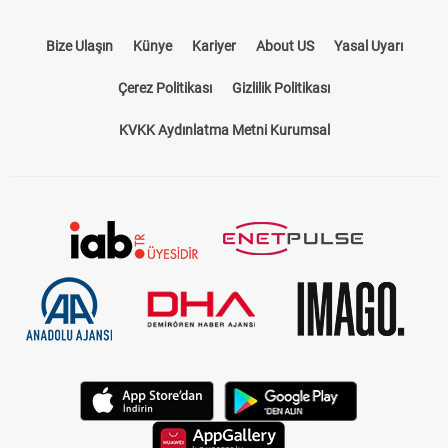
Bize Ulaşın
Künye
Kariyer
About US
Yasal Uyarı
Çerez Politikası
Gizlilik Politikası
KVKK Aydınlatma Metni Kurumsal