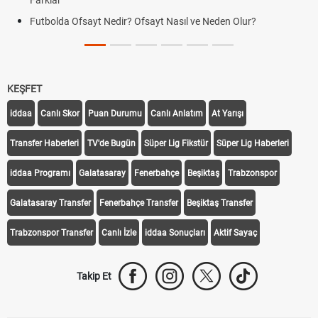
Farklar
Futbolda Ofsayt Nedir? Ofsayt Nasıl ve Neden Olur?
KEŞFET
iddaa
Canlı Skor
Puan Durumu
Canlı Anlatım
At Yarışı
Transfer Haberleri
TV'de Bugün
Süper Lig Fikstür
Süper Lig Haberleri
iddaa Programı
Galatasaray
Fenerbahçe
Beşiktaş
Trabzonspor
Galatasaray Transfer
Fenerbahçe Transfer
Beşiktaş Transfer
Trabzonspor Transfer
Canlı İzle
iddaa Sonuçları
Aktif Sayaç
Takip Et