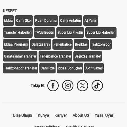
KEŞFET
iddaa
Canlı Skor
Puan Durumu
Canlı Anlatım
At Yarışı
Transfer Haberleri
TV'de Bugün
Süper Lig Fikstür
Süper Lig Haberleri
iddaa Programı
Galatasaray
Fenerbahçe
Beşiktaş
Trabzonspor
Galatasaray Transfer
Fenerbahçe Transfer
Beşiktaş Transfer
Trabzonspor Transfer
Canlı İzle
iddaa Sonuçları
Aktif Sayaç
Takip Et
Bize Ulaşın
Künye
Kariyer
About US
Yasal Uyarı