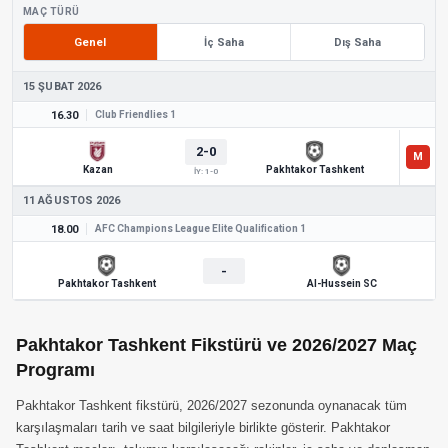
MAÇ TÜRÜ
Genel
İç Saha
Dış Saha
15 ŞUBAT 2026
16.30
Club Friendlies 1
2-0
Kazan
Pakhtakor Tashkent
İY: 1-0
11 AĞUSTOS 2026
18.00
AFC Champions League Elite Qualification 1
-
Pakhtakor Tashkent
Al-Hussein SC
Pakhtakor Tashkent Fikstürü ve 2026/2027 Maç
Programı
Pakhtakor Tashkent fikstürü, 2026/2027 sezonunda oynanacak tüm
karşılaşmaları tarih ve saat bilgileriyle birlikte gösterir. Pakhtakor