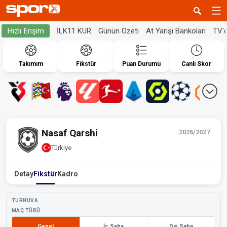
İLK11 KUR
Günün Özeti
At Yarışı Bankoları
TV'
Hızlı Erişim
Takımım
Fikstür
Puan Durumu
Canlı Skor
Nasaf Qarshi
2026/2027
Türkiye
Detay
Fikstür
Kadro
TURNUVA
MAÇ TÜRÜ
Genel
İç Saha
Dış Saha