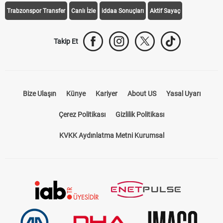
Trabzonspor Transfer
Canlı İzle
iddaa Sonuçları
Aktif Sayaç
Takip Et
Bize Ulaşın
Künye
Kariyer
About US
Yasal Uyarı
Çerez Politikası
Gizlilik Politikası
KVKK Aydınlatma Metni Kurumsal