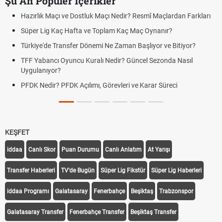
Şu An Popüler İçerikler
Hazırlık Maçı ve Dostluk Maçı Nedir? Resmî Maçlardan Farkları
Süper Lig Kaç Hafta ve Toplam Kaç Maç Oynanır?
Türkiye'de Transfer Dönemi Ne Zaman Başlıyor ve Bitiyor?
TFF Yabancı Oyuncu Kuralı Nedir? Güncel Sezonda Nasıl
Uygulanıyor?
PFDK Nedir? PFDK Açılımı, Görevleri ve Karar Süreci
KEŞFET
iddaa
Canlı Skor
Puan Durumu
Canlı Anlatım
At Yarışı
Transfer Haberleri
TV'de Bugün
Süper Lig Fikstür
Süper Lig Haberleri
iddaa Programı
Galatasaray
Fenerbahçe
Beşiktaş
Trabzonspor
Galatasaray Transfer
Fenerbahçe Transfer
Beşiktaş Transfer