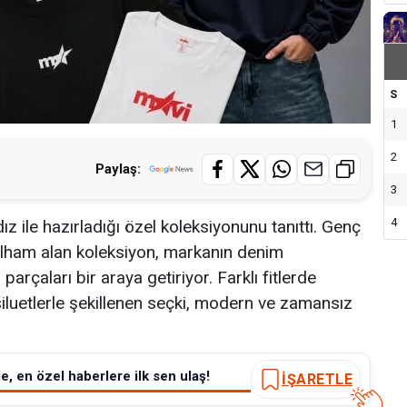
S
1
2
Paylaş:
3
4
ız ile hazırladığı özel koleksiyonunu tanıttı. Genç
ilham alan koleksiyon, markanın denim
parçaları bir araya getiriyor. Farklı fitlerde
 siluetlerle şekillenen seçki, modern ve zamansız
e, en özel haberlere ilk sen ulaş!
İŞARETLE