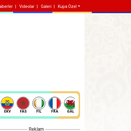
aberler
Videolar
Galeri
Kupa Özel
EKV
FAS
FIL
FRA
GAL
GAN
HAT
HIR
Reklam