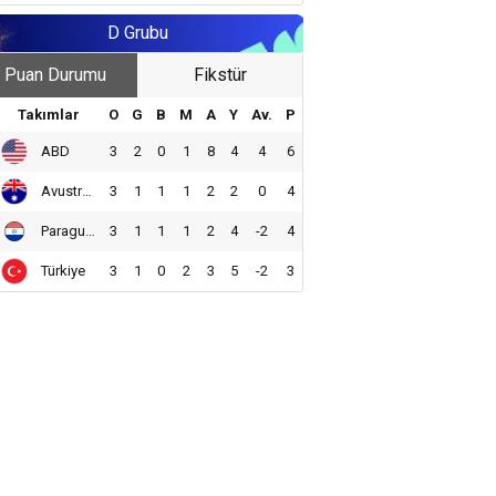
D Grubu
Puan Durumu
Fikstür
Takımlar
O
G
B
M
A
Y
Av.
P
ABD
3
2
0
1
8
4
4
6
Avustralya
3
1
1
1
2
2
0
4
Paraguay
3
1
1
1
2
4
-2
4
Türkiye
3
1
0
2
3
5
-2
3