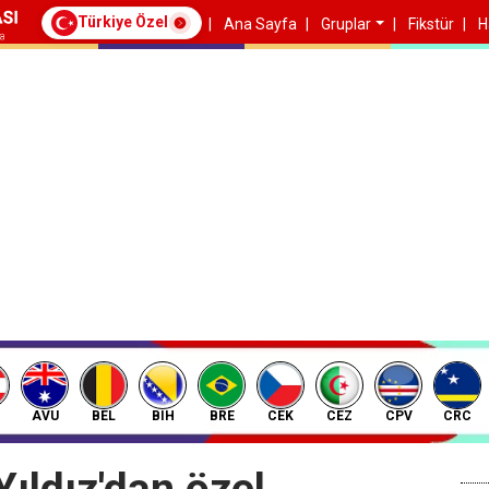
Türkiye Özel
Ana Sayfa
Gruplar
Fikstür
H
AVU
BEL
BIH
BRE
CEK
CEZ
CPV
CRC