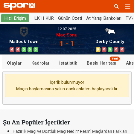
İLK11 KUR
Günün Özeti
At Yarışı Bankoları
TV'
Hızlı Erişim
12.07.2025
Maç Sonu
Matlock Town
Derby County
1 - 1
M
M
G
G
G
B
M
G
M
M
Yeni
Olaylar
Kadrolar
İstatistik
Baskı Haritası
Aks
İçerik bulunmuyor
Maçın başlamasına yakın canlı anlatım başlayacaktır.
Şu An Popüler İçerikler
Hazırlık Maçı ve Dostluk Maçı Nedir? Resmî Maçlardan Farkları