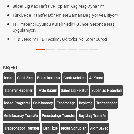
Süper Lig Kaç Hafta ve Toplam Kaç Maç Oynanır?
Türkiye'de Transfer Dönemi Ne Zaman Başlıyor ve Bitiyor?
TFF Yabancı Oyuncu Kuralı Nedir? Güncel Sezonda Nasıl
Uygulanıyor?
PFDK Nedir? PFDK Açılımı, Görevleri ve Karar Süreci
KEŞFET
iddaa
Canlı Skor
Puan Durumu
Canlı Anlatım
At Yarışı
Transfer Haberleri
TV'de Bugün
Süper Lig Fikstür
Süper Lig Haberleri
iddaa Programı
Galatasaray
Fenerbahçe
Beşiktaş
Trabzonspor
Galatasaray Transfer
Fenerbahçe Transfer
Beşiktaş Transfer
Trabzonspor Transfer
Canlı İzle
iddaa Sonuçları
Aktif Sayaç