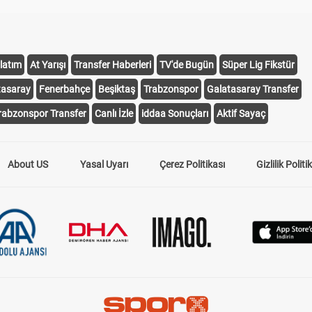
latım
At Yarışı
Transfer Haberleri
TV'de Bugün
Süper Lig Fikstür
tasaray
Fenerbahçe
Beşiktaş
Trabzonspor
Galatasaray Transfer
rabzonspor Transfer
Canlı İzle
iddaa Sonuçları
Aktif Sayaç
About US
Yasal Uyarı
Çerez Politikası
Gizlilik Politi