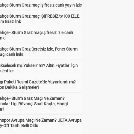
hçe Sturm Graz maçı şifresiz canlı yayın izle
ahçe Sturm Graz maçı ŞİFRESİZ tv100 İZLE,
rm Graz link
hçe - Sturm Graz maçı şifresiz izle canlı
inki
hçe Sturm Graz ücretsiz izle, Fener Sturm
çı canlı linki
ükselecek mi, Yükselir mi? Altın Fiyatları İçin
lentiler
gı Paketi Resmî Gazete'de Yayımlandı mı?
on Dakika Gelişmeleri
ahçe - Sturm Graz Maçı Ne Zaman?
onlar Ligi Rövanşı Saat Kaçta, Hangi
a?
nspor Avrupa Maçı Ne Zaman? UEFA Avrupa
y-Off Tarihi Belli Oldu