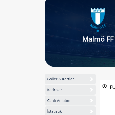
Malmö FF
Goller & Kartlar
F
Kadrolar
Canlı Anlatım
İstatistik