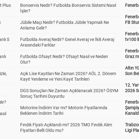
t Plus
Bonservis Nedir? Futbolda Bonservis Sistemi Nasıl
Fenerba
İşler?
Fenerb
c
Jübile Maçı Nedir? Futbolda Jübile Yapmak Ne
FB Stu
Anlama Gelir?
Fenerba
anlı S
Futbolda Averaj Nedir? Genel Averaj ve İkili Averaj
tv100 l
Arasındaki Farklar
Fenerba
anlı
Futbolda Ofsayt Nedir? Ofsayt Nasıl ve Neden
Graz ma
Olur?
Altın Y
zle,
Açık Lise Kayıtları Ne Zaman 2026? AÖL 2. Dönem
Son Bek
Kayıt Yenileme ve Yeni Kayıt Tarihleri
12. Yar
DGS Sonuçları Ne Zaman Açıklanacak 2026? ÖSYM
2026 S
Sonuç Tarihini Duyurdu
lır?
Fenerb
Motorine İndirim Var mı? Motorin Fiyatlarında
Şampiy
Beklenen İndirim Tarihi
Kanald
asıl
Fındık Fiyatı Açıklandı mı? 2026 TMO Fındık Alım
Trabzo
Fiyatları Belli Oldu mu?
Ligi Pla