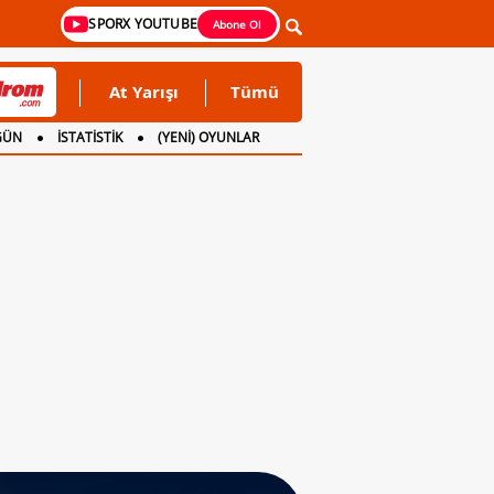
SPORX YOUTUBE
Abone Ol
At Yarışı
Tümü
GÜN
İSTATİSTİK
(YENİ) OYUNLAR