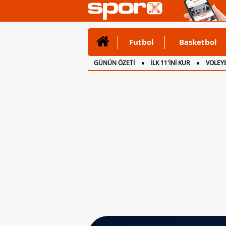
Futbol
Basketbol
GÜNÜN ÖZETİ
İLK 11'İNİ KUR
VOLEYB
CANLI ANLATIM
İNGİLTERE