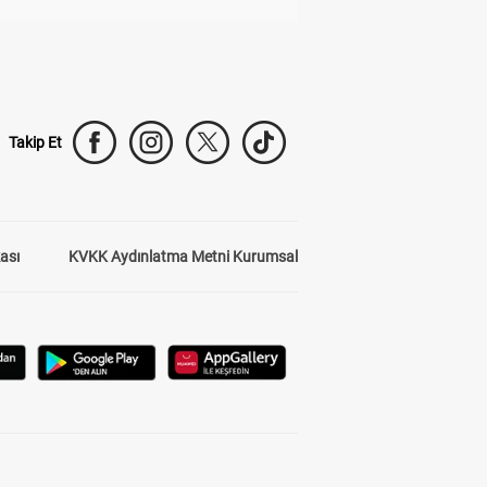
Takip Et
kası
KVKK Aydınlatma Metni Kurumsal