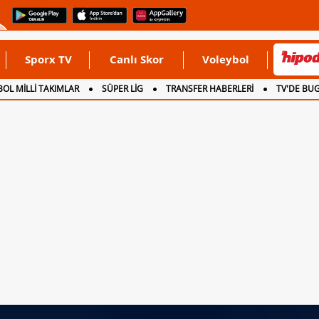
Sporx TV
Canlı Skor
Voleybol
OL MİLLİ TAKIMLAR
SÜPER LİG
TRANSFER HABERLERİ
TV'DE BU