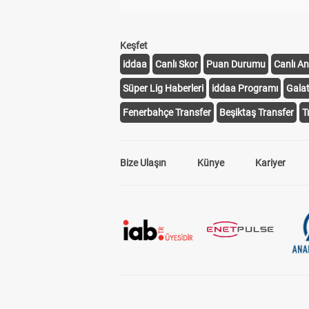
Keşfet
iddaa
Canlı Skor
Puan Durumu
Canlı An
Süper Lig Haberleri
iddaa Programı
Gala
Fenerbahçe Transfer
Beşiktaş Transfer
T
Bize Ulaşın
Künye
Kariyer