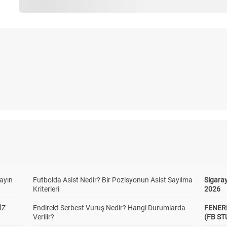
yayın
Futbolda Asist Nedir? Bir Pozisyonun Asist Sayılma
Sigaray
Kriterleri
2026
İZ
Endirekt Serbest Vuruş Nedir? Hangi Durumlarda
FENER
Verilir?
(FB S