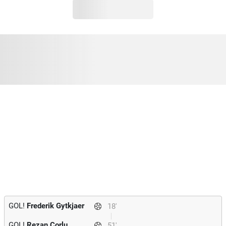
GOL!
Frederik Gytkjaer
18'
GOL!
Rezan Corlu
51'