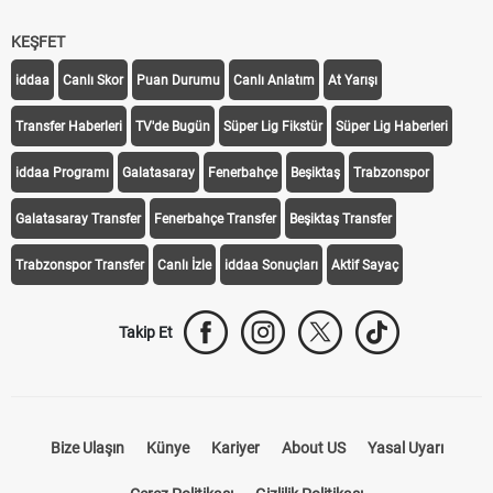
KEŞFET
iddaa
Canlı Skor
Puan Durumu
Canlı Anlatım
At Yarışı
Transfer Haberleri
TV'de Bugün
Süper Lig Fikstür
Süper Lig Haberleri
iddaa Programı
Galatasaray
Fenerbahçe
Beşiktaş
Trabzonspor
Galatasaray Transfer
Fenerbahçe Transfer
Beşiktaş Transfer
Trabzonspor Transfer
Canlı İzle
iddaa Sonuçları
Aktif Sayaç
Takip Et
Bize Ulaşın
Künye
Kariyer
About US
Yasal Uyarı