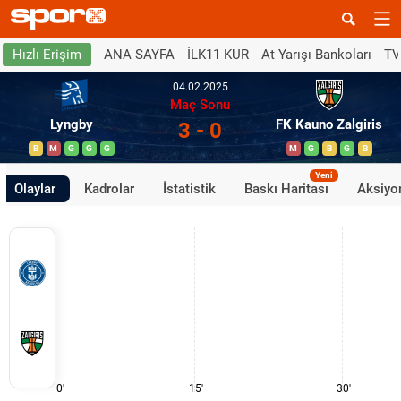
ANA SAYFA
İLK11 KUR
At Yarışı Bankoları
TV
Hızlı Erişim
04.02.2025
Maç Sonu
Lyngby
FK Kauno Zalgiris
3 - 0
B
M
G
G
G
M
G
B
G
B
Yeni
Olaylar
Kadrolar
İstatistik
Baskı Haritası
Aksiyon
0'
15'
30'