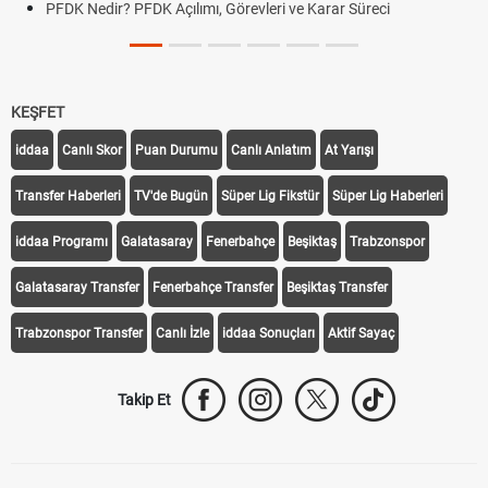
PFDK Nedir? PFDK Açılımı, Görevleri ve Karar Süreci
KEŞFET
iddaa
Canlı Skor
Puan Durumu
Canlı Anlatım
At Yarışı
Transfer Haberleri
TV'de Bugün
Süper Lig Fikstür
Süper Lig Haberleri
iddaa Programı
Galatasaray
Fenerbahçe
Beşiktaş
Trabzonspor
Galatasaray Transfer
Fenerbahçe Transfer
Beşiktaş Transfer
Trabzonspor Transfer
Canlı İzle
iddaa Sonuçları
Aktif Sayaç
Takip Et