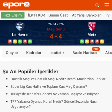
İLK11 KUR
Günün Özeti
At Yarışı Bankoları
TV'
Hızlı Erişim
26.04.2026
Maç Sonu
Le Havre
Metz
4 - 4
M
B
G
M
G
G
B
M
M
B
Yeni
Olaylar
Kadrolar
İstatistik
Baskı Haritası
Aks
Şu An Popüler İçerikler
Hazırlık Maçı ve Dostluk Maçı Nedir? Resmî Maçlardan Farkları
Süper Lig Kaç Hafta ve Toplam Kaç Maç Oynanır?
Türkiye'de Transfer Dönemi Ne Zaman Başlıyor ve Bitiyor?
TFF Yabancı Oyuncu Kuralı Nedir? Güncel Sezonda Nasıl
Uygulanıyor?