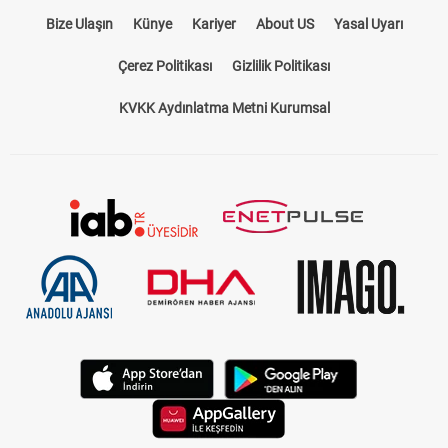
Bize Ulaşın
Künye
Kariyer
About US
Yasal Uyarı
Çerez Politikası
Gizlilik Politikası
KVKK Aydınlatma Metni Kurumsal