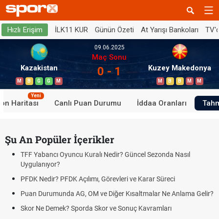
İLK11 KUR
Günün Özeti
At Yarışı Bankoları
TV'
Hızlı Erişim
09.06.2025
Maç Sonu
Kazakistan
Kuzey Makedonya
0 - 1
M
B
G
G
M
M
B
B
M
M
Yeni
on Haritası
Canlı Puan Durumu
İddaa Oranları
Tahm
Şu An Popüler İçerikler
TFF Yabancı Oyuncu Kuralı Nedir? Güncel Sezonda Nasıl
Uygulanıyor?
PFDK Nedir? PFDK Açılımı, Görevleri ve Karar Süreci
Puan Durumunda AG, OM ve Diğer Kısaltmalar Ne Anlama Gelir?
Skor Ne Demek? Sporda Skor ve Sonuç Kavramları