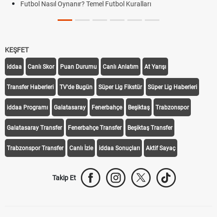
Futbol Nasıl Oynanır? Temel Futbol Kuralları
KEŞFET
iddaa
Canlı Skor
Puan Durumu
Canlı Anlatım
At Yarışı
Transfer Haberleri
TV'de Bugün
Süper Lig Fikstür
Süper Lig Haberleri
iddaa Programı
Galatasaray
Fenerbahçe
Beşiktaş
Trabzonspor
Galatasaray Transfer
Fenerbahçe Transfer
Beşiktaş Transfer
Trabzonspor Transfer
Canlı İzle
iddaa Sonuçları
Aktif Sayaç
Takip Et