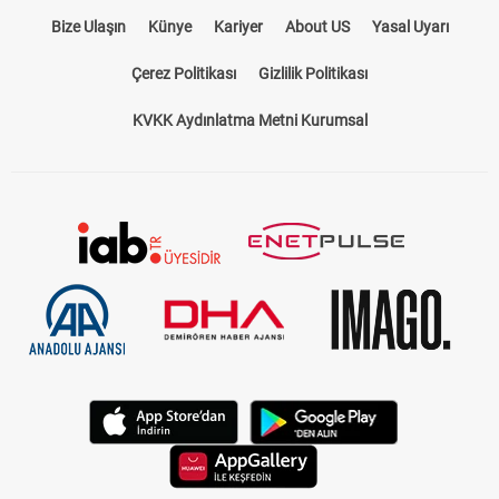
Bize Ulaşın
Künye
Kariyer
About US
Yasal Uyarı
Çerez Politikası
Gizlilik Politikası
KVKK Aydınlatma Metni Kurumsal