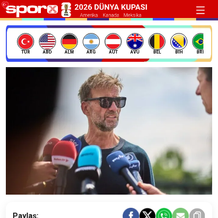
TÜR
ABD
ALM
ARG
AUT
AVU
BEL
BIH
BRE
Paylaş: