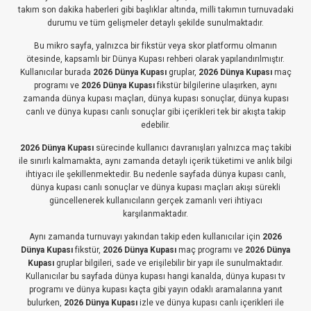
takım son dakika haberleri gibi başlıklar altında, milli takımın turnuvadaki
durumu ve tüm gelişmeler detaylı şekilde sunulmaktadır.
Bu mikro sayfa, yalnızca bir fikstür veya skor platformu olmanın
ötesinde, kapsamlı bir Dünya Kupası rehberi olarak yapılandırılmıştır.
Kullanıcılar burada
2026 Dünya Kupası
gruplar,
2026 Dünya Kupası
maç
programı ve
2026 Dünya Kupası
fikstür bilgilerine ulaşırken, aynı
zamanda dünya kupası maçları, dünya kupası sonuçlar, dünya kupası
canlı ve dünya kupası canlı sonuçlar gibi içerikleri tek bir akışta takip
edebilir.
2026 Dünya Kupası
sürecinde kullanıcı davranışları yalnızca maç takibi
ile sınırlı kalmamakta, aynı zamanda detaylı içerik tüketimi ve anlık bilgi
ihtiyacı ile şekillenmektedir. Bu nedenle sayfada dünya kupası canlı,
dünya kupası canlı sonuçlar ve dünya kupası maçları akışı sürekli
güncellenerek kullanıcıların gerçek zamanlı veri ihtiyacı
karşılanmaktadır.
Aynı zamanda turnuvayı yakından takip eden kullanıcılar için
2026
Dünya Kupası
fikstür,
2026 Dünya Kupası
maç programı ve
2026 Dünya
Kupası
gruplar bilgileri, sade ve erişilebilir bir yapı ile sunulmaktadır.
Kullanıcılar bu sayfada dünya kupası hangi kanalda, dünya kupası tv
programı ve dünya kupası kaçta gibi yayın odaklı aramalarına yanıt
bulurken,
2026 Dünya Kupası
izle ve dünya kupası canlı içerikleri ile