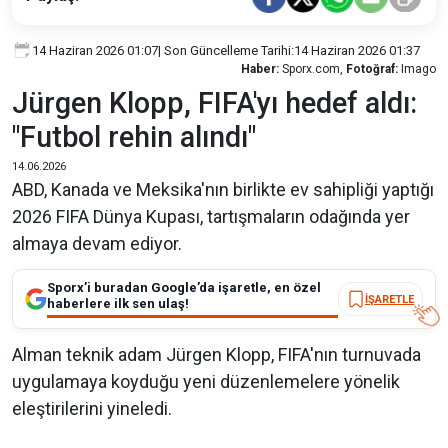
14 Haziran 2026 01:07
| Son Güncelleme Tarihi:
14 Haziran 2026 01:37
Haber:
Sporx.com,
Fotoğraf:
Imago
Jürgen Klopp, FIFA'yı hedef aldı:
"Futbol rehin alındı"
14.06.2026
ABD, Kanada ve Meksika'nın birlikte ev sahipliği yaptığı
2026 FIFA Dünya Kupası, tartışmaların odağında yer
almaya devam ediyor.
Sporx’i buradan Google’da işaretle, en özel
İŞARETLE
haberlere ilk sen ulaş!
Alman teknik adam Jürgen Klopp, FIFA'nın turnuvada
uygulamaya koyduğu yeni düzenlemelere yönelik
eleştirilerini yineledi.