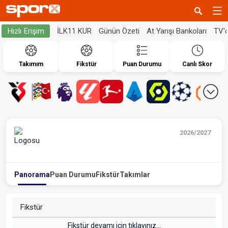
İLK11 KUR
Günün Özeti
At Yarışı Bankoları
TV'
Hızlı Erişim
Takımım
Fikstür
Puan Durumu
Canlı Skor
2026/2027
Panorama
Puan Durumu
Fikstür
Takımlar
Fikstür
Fikstür devamı için tıklayınız...