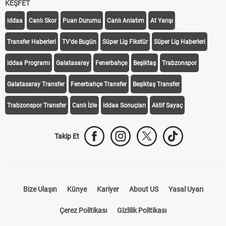
KEŞFET
iddaa
Canlı Skor
Puan Durumu
Canlı Anlatım
At Yarışı
Transfer Haberleri
TV'de Bugün
Süper Lig Fikstür
Süper Lig Haberleri
iddaa Programı
Galatasaray
Fenerbahçe
Beşiktaş
Trabzonspor
Galatasaray Transfer
Fenerbahçe Transfer
Beşiktaş Transfer
Trabzonspor Transfer
Canlı İzle
iddaa Sonuçları
Aktif Sayaç
Takip Et
Bize Ulaşın
Künye
Kariyer
About US
Yasal Uyarı
Çerez Politikası
Gizlilik Politikası