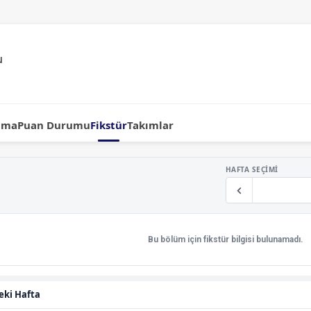
ama
Puan Durumu
Fikstür
Takımlar
HAFTA SEÇIMI
Bu bölüm için fikstür bilgisi bulunamadı.
eki Hafta