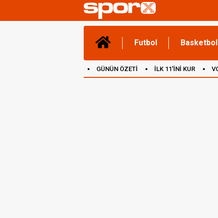
Futbol
Basketbol
GÜNÜN ÖZETİ
İLK 11'İNİ KUR
V
(YENİ) OYUNLAR
CANLI ANLATIM