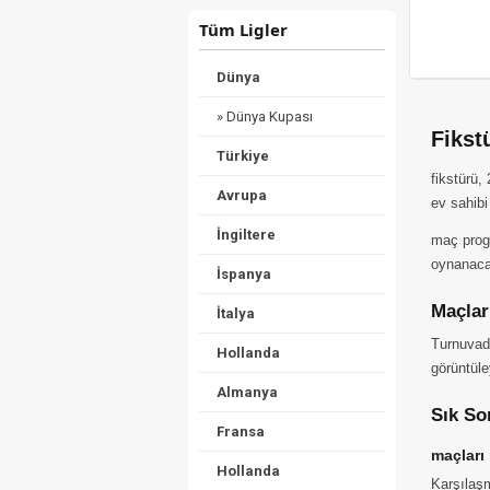
Tüm Ligler
Dünya
» Dünya Kupası
Fikst
Türkiye
fikstürü,
Avrupa
ev sahibi
İngiltere
maç progr
oynanacak
İspanya
Maçlar
İtalya
Turnuvada
Hollanda
görüntüle
Almanya
Sık So
Fransa
maçları
Hollanda
Karşılaşm