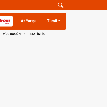
At Yarışı
Tümü
TV'DE BUGÜN
İSTATİSTİK