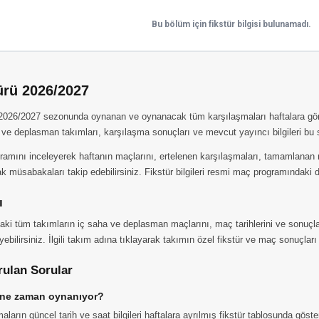
Bu bölüm için fikstür bilgisi bulunamadı.
ürü 2026/2027
 2026/2027 sezonunda oynanan ve oynanacak tüm karşılaşmaları haftalara göre 
 ve deplasman takımları, karşılaşma sonuçları ve mevcut yayıncı bilgileri bu 
amını inceleyerek haftanın maçlarını, ertelenen karşılaşmaları, tamamlanan m
 müsabakaları takip edebilirsiniz. Fikstür bilgileri resmi maç programındaki d
ı
ki tüm takımların iç saha ve deplasman maçlarını, maç tarihlerini ve sonuçlar
yebilirsiniz. İlgili takım adına tıklayarak takımın özel fikstür ve maç sonuçları
rulan Sorular
 ne zaman oynanıyor?
aların güncel tarih ve saat bilgileri haftalara ayrılmış fikstür tablosunda göste