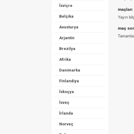
İsviçre
maçları
Belçika
Yayın bil
Avusturya
maç son
Tamamlana
Arjantin
Brezilya
Afrika
Danimarka
Finlandiya
İskoçya
İsveç
İrlanda
Norveç