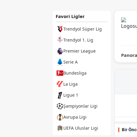
Favori Ligler
Trendyol Süper Lig
Trendyol 1. Lig
Premier League
Panor
Serie A
Bundesliga
La Liga
Ligue 1
Şampiyonlar Ligi
Avrupa Ligi
UEFA Uluslar Ligi
Bir Önc